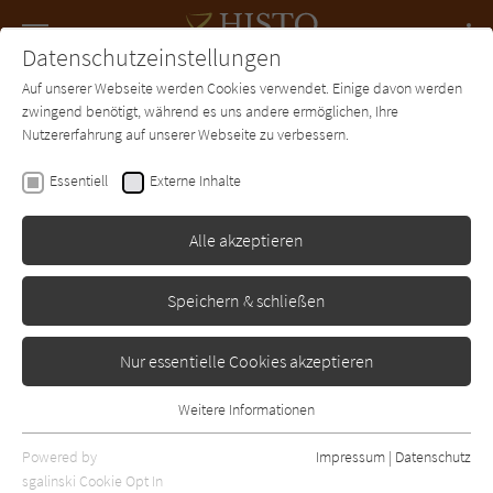
Navigation
Datenschutzeinstellungen
Couch
wechse
Auf unserer Webseite werden Cookies verwendet. Einige davon werden
Forum
Charts
Newsletter
SUCHE
zwingend benötigt, während es uns andere ermöglichen, Ihre
Nutzererfahrung auf unserer Webseite zu verbessern.
Kerstin Groeper
Essentiell
Externe Inhalte
Kranichfrau
Alle akzeptieren
TraumFaenger
Erschienen: Januar 2009
Bibliogr. Angaben
2
Speichern & schließen
Nur essentielle Cookies akzeptieren
Weitere Informationen
Essentiell
Essentielle Cookies werden für grundlegende Funktionen der
Powered by
Impressum
|
Datenschutz
Webseite benötigt. Dadurch ist gewährleistet, dass die Webseite
sgalinski Cookie Opt In