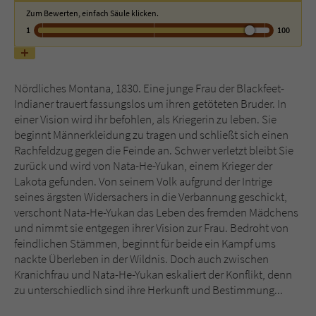
Zum Bewerten, einfach Säule klicken.
1
100
Name
tx_pwcomments_ahash
Anbieter
Literatur-Couch Medien GmbH & Co. KG
Nördliches Montana, 1830. Eine junge Frau der Blackfeet-
Laufzeit
1 Jahr
Indianer trauert fassungslos um ihren getöteten Bruder. In
einer Vision wird ihr befohlen, als Kriegerin zu leben. Sie
Zweck
Cookie für Kommentare einzelner Buchtitel
beginnt Männerkleidung zu tragen und schließt sich einen
Rachfeldzug gegen die Feinde an. Schwer verletzt bleibt Sie
zurück und wird von Nata-He-Yukan, einem Krieger der
Name
fe_typo_user
Lakota gefunden. Von seinem Volk aufgrund der Intrige
seines ärgsten Widersachers in die Verbannung geschickt,
Anbieter
Literatur-Couch Medien GmbH & Co. KG
verschont Nata-He-Yukan das Leben des fremden Mädchens
und nimmt sie entgegen ihrer Vision zur Frau. Bedroht von
Laufzeit
Session
feindlichen Stämmen, beginnt für beide ein Kampf ums
nackte Überleben in der Wildnis. Doch auch zwischen
Dieses Cookie gewährleistet die
Kranichfrau und Nata-He-Yukan eskaliert der Konflikt, denn
Kommunikation der Webseite mit dem
zu unterschiedlich sind ihre Herkunft und Bestimmung...
Zweck
Benutzer. Es wird benötigt um z. B. den