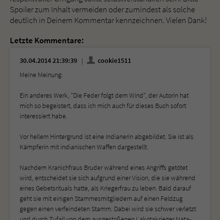
Spoiler zum Inhalt vermeiden oder zumindest als solche
deutlich in Deinem Kommentar kennzeichnen. Vielen Dank!
Letzte Kommentare:
30.04.2014 21:39:39
cookie1511
Meine Meinung:
Ein anderes Werk, "Die Feder folgt dem Wind", der Autorin hat
mich so begeistert, dass ich mich auch für dieses Buch sofort
interessiert habe.
Vor hellem Hintergrund ist eine Indianerin abgebildet. Sie ist als
Kämpferin mit indianischen Waffen dargestellt.
Nachdem Kranichfraus Bruder während eines Angriffs getötet
wird, entscheidet sie sich aufgrund einer Vision, die sie während
eines Gebetsrituals hatte, als Kriegerfrau zu leben. Bald darauf
geht sie mit einigen Stammesmitgliedern auf einen Feldzug
gegen einen verfeindeten Stamm. Dabei wird sie schwer verletzt
und durch Zufall von dem ausgestoßenen Lakotakrieger Nata-