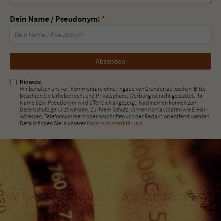
Dein Name / Pseudonym:
*
Nicht
ausfüllen!
Hinweis:
Wir behalten uns vor, Kommentare ohne Angabe von Gründen zu löschen. Bitte
beachten Sie Urheberrecht und Privatsphäre; Werbung ist nicht gestattet. Ihr
Name bzw. Pseudonym wird öffentlich angezeigt; Nachnamen können zum
Datenschutz gekürzt werden. Zu Ihrem Schutz können Kontaktdaten wie E-Mail-
Adressen, Telefonnummern oder Anschriften von der Redaktion entfernt werden.
Details finden Sie in unserer
Datenschutzerklärung
.