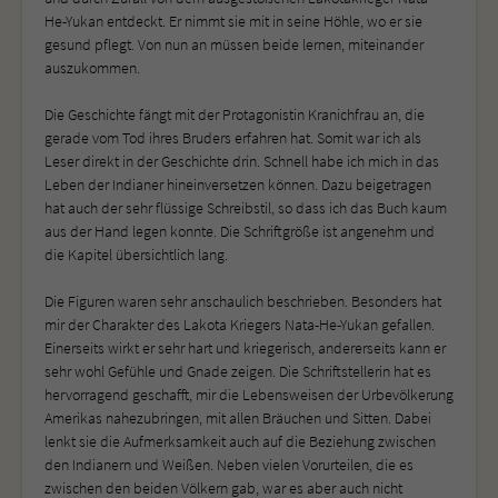
He-Yukan entdeckt. Er nimmt sie mit in seine Höhle, wo er sie
gesund pflegt. Von nun an müssen beide lernen, miteinander
auszukommen.
Die Geschichte fängt mit der Protagonistin Kranichfrau an, die
gerade vom Tod ihres Bruders erfahren hat. Somit war ich als
Leser direkt in der Geschichte drin. Schnell habe ich mich in das
Leben der Indianer hineinversetzen können. Dazu beigetragen
hat auch der sehr flüssige Schreibstil, so dass ich das Buch kaum
aus der Hand legen konnte. Die Schriftgröße ist angenehm und
die Kapitel übersichtlich lang.
Die Figuren waren sehr anschaulich beschrieben. Besonders hat
mir der Charakter des Lakota Kriegers Nata-He-Yukan gefallen.
Einerseits wirkt er sehr hart und kriegerisch, andererseits kann er
sehr wohl Gefühle und Gnade zeigen. Die Schriftstellerin hat es
hervorragend geschafft, mir die Lebensweisen der Urbevölkerung
Amerikas nahezubringen, mit allen Bräuchen und Sitten. Dabei
lenkt sie die Aufmerksamkeit auch auf die Beziehung zwischen
den Indianern und Weißen. Neben vielen Vorurteilen, die es
zwischen den beiden Völkern gab, war es aber auch nicht