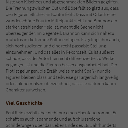
Kiste von Klischees und abgeschmackten Bildern gegriffen.
Die Trennung zwischen Gut und Böse fällt so glatt aus, dass
den Figuren etliches an Kontur fehlt. Dass mit Orlaith eine
wunderschöne Frau im Mittelpunkt steht und Brannon ein
starker, strahlender Held ist, macht die Sache nicht
überzeugender. Im Gegenteil. Brannon kann sich nahezu
mühelos in die fremde Kultur einfügen. Es gelingt ihm auch,
sich hochzudienen und eine recht passable Stellung
einzunehmen. Und das alles in Rekordzeit. Es ist äußerst
schade, dass der Autor hier nicht differenzierter zu Werke
gegangen ist und die Figuren besser ausgearbeitet hat. Der
Plot ist gelungen, die Erzählweise macht Spaß - nur die
Figuren bleiben blass und teilweise gar ärgerlich langweilig
oder solchermaßen überzeichnet, dass sie dadurch kaum
Charakter aufweisen.
Viel Geschichte
Paul Reid erzählt aber nicht nur einen Abenteuerroman. Er
schafft es auch, spannende und aufschlussreiche
Schilderungen über das Leben Ende des 18. Jahrhunderts