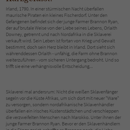
Sicherheitscode des Kontaktformulars zu
überprüfen.
Irland, 1790. In einer stürmischen Nacht überfallen
maurische Piraten ein kleines Fischerdorf. Unter den
Gefangenen befindet sich der junge Farmer Brannon Ryan,
der auf brutale Weise von der Liebe seines Lebens, Orlaith
Downey, getrennt und nach Nordafrika in die Sklaverei
verkauft wird. Sein Leben ist fortan von Krieg und Gewalt
bestimmt, doch sein Herz bleibt in Irland. Dort sieht sich
währenddessen Orlaith - unfähig, die Farm ohne Brannon
weiterzuführen - vom sicheren Untergang bedroht. Und so
trifft sie eine verhängnisvolle Entscheidung...
Sklaverei mal andersrum: Nicht die weißen Sklavenfänger
segeln vor die Küste Afrikas, um sich dort mit neuer "Ware"
zu versorgen, sondern nordafrikanische Sklavenhändler
überfallen ein irisches Küstenstädtchen und verschleppen
die verzweifelten Menschen nach Marokko. Unter ihnen der
junge Farmer Brannon Ryan. Bevor er den Sklavenhändlern