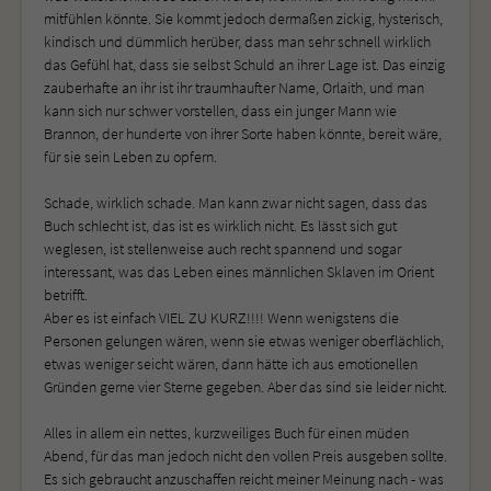
mitfühlen könnte. Sie kommt jedoch dermaßen zickig, hysterisch,
kindisch und dümmlich herüber, dass man sehr schnell wirklich
das Gefühl hat, dass sie selbst Schuld an ihrer Lage ist. Das einzig
zauberhafte an ihr ist ihr traumhaufter Name, Orlaith, und man
kann sich nur schwer vorstellen, dass ein junger Mann wie
Brannon, der hunderte von ihrer Sorte haben könnte, bereit wäre,
für sie sein Leben zu opfern.
Schade, wirklich schade. Man kann zwar nicht sagen, dass das
Buch schlecht ist, das ist es wirklich nicht. Es lässt sich gut
weglesen, ist stellenweise auch recht spannend und sogar
interessant, was das Leben eines männlichen Sklaven im Orient
betrifft.
Aber es ist einfach VIEL ZU KURZ!!!! Wenn wenigstens die
Personen gelungen wären, wenn sie etwas weniger oberflächlich,
etwas weniger seicht wären, dann hätte ich aus emotionellen
Gründen gerne vier Sterne gegeben. Aber das sind sie leider nicht.
Alles in allem ein nettes, kurzweiliges Buch für einen müden
Abend, für das man jedoch nicht den vollen Preis ausgeben sollte.
Es sich gebraucht anzuschaffen reicht meiner Meinung nach - was