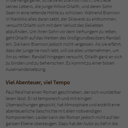
in die Fänge geriet, schaffte es Brannon noch, die Liebe
seines Lebens, die junge Witwe Orlaith, und deren Sohn
Sean in eine rettende Höhle zu schicken. Während Brannon
in Marokko alles daran setzt, der Sklaverei zu entkommen,
versucht Orlaith sich mit dem Verlust des Geliebten
abzufinden. Um ihren Sohn vor dem Verhungern zu retten,
geht Orlaith auf das Werben des Großgrundbesitzers Randall
ein. Sie kann Brannon jedoch nicht vergessen. Als sie erfährt,
dass der junge Ire noch lebt, will sie alles unternehmen, um
ihn zu retten. Randall hingegen versucht, Orlaith ganz an sich
zu binden und zu beherrschen. Es kommt zu einer bösen
Auseinandersetzung.
Viel Abenteuer, viel Tempo
Paul Reid hat einen Roman geschrieben, der sich wunderbar
lesen lässt. Er ist temporeich und mit einigen
Überraschungen gespickt, hat Atmosphäre und erzählt eine
abenteuerliche Geschichte mit allen notwendigen
Komponenten. Leider kann der Roman jedoch nicht auf der
ganzen Ebene überzeugen. Dazu hat der Autor zu tief in die