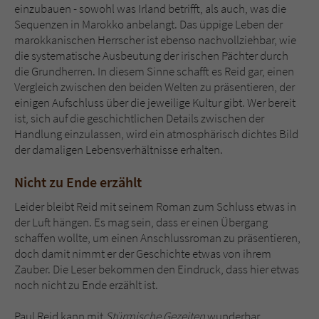
einzubauen - sowohl was Irland betrifft, als auch, was die
Sequenzen in Marokko anbelangt. Das üppige Leben der
marokkanischen Herrscher ist ebenso nachvollziehbar, wie
die systematische Ausbeutung der irischen Pächter durch
die Grundherren. In diesem Sinne schafft es Reid gar, einen
Vergleich zwischen den beiden Welten zu präsentieren, der
einigen Aufschluss über die jeweilige Kultur gibt. Wer bereit
ist, sich auf die geschichtlichen Details zwischen der
Handlung einzulassen, wird ein atmosphärisch dichtes Bild
der damaligen Lebensverhältnisse erhalten.
Nicht zu Ende erzählt
Leider bleibt Reid mit seinem Roman zum Schluss etwas in
der Luft hängen. Es mag sein, dass er einen Übergang
schaffen wollte, um einen Anschlussroman zu präsentieren,
doch damit nimmt er der Geschichte etwas von ihrem
Zauber. Die Leser bekommen den Eindruck, dass hier etwas
noch nicht zu Ende erzählt ist.
Paul Reid kann mit
Stürmische Gezeiten
wunderbar