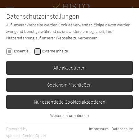
Navigation
Datenschutzeinstellungen
Couch
wechse
Auf unserer Webseite werden Cookies verwendet. Einige davon werden
Forum
Charts
Newsletter
SUCHE
zwingend benötigt, während es uns andere ermöglichen, Ihre
Nutzererfahrung auf unserer Webseite zu verbessern.
Paul Reid
Essentiell
Externe Inhalte
Stürmische Gezeiten
Alle akzeptieren
Goldmann
Erschienen: Januar 2012
Bibliogr. Angaben
1
Speichern & schließen
Nur essentielle Cookies akzeptieren
Weitere Informationen
Essentiell
Essentielle Cookies werden für grundlegende Funktionen der
Powered by
Impressum
|
Datenschutz
Webseite benötigt. Dadurch ist gewährleistet, dass die Webseite
sgalinski Cookie Opt In