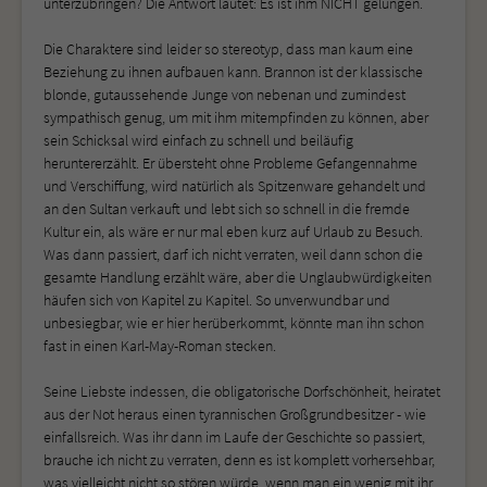
unterzubringen? Die Antwort lautet: Es ist ihm NICHT gelungen.
Die Charaktere sind leider so stereotyp, dass man kaum eine
Beziehung zu ihnen aufbauen kann. Brannon ist der klassische
blonde, gutaussehende Junge von nebenan und zumindest
sympathisch genug, um mit ihm mitempfinden zu können, aber
sein Schicksal wird einfach zu schnell und beiläufig
heruntererzählt. Er übersteht ohne Probleme Gefangennahme
und Verschiffung, wird natürlich als Spitzenware gehandelt und
an den Sultan verkauft und lebt sich so schnell in die fremde
Kultur ein, als wäre er nur mal eben kurz auf Urlaub zu Besuch.
Was dann passiert, darf ich nicht verraten, weil dann schon die
gesamte Handlung erzählt wäre, aber die Unglaubwürdigkeiten
häufen sich von Kapitel zu Kapitel. So unverwundbar und
unbesiegbar, wie er hier herüberkommt, könnte man ihn schon
fast in einen Karl-May-Roman stecken.
Seine Liebste indessen, die obligatorische Dorfschönheit, heiratet
aus der Not heraus einen tyrannischen Großgrundbesitzer - wie
einfallsreich. Was ihr dann im Laufe der Geschichte so passiert,
brauche ich nicht zu verraten, denn es ist komplett vorhersehbar,
was vielleicht nicht so stören würde, wenn man ein wenig mit ihr