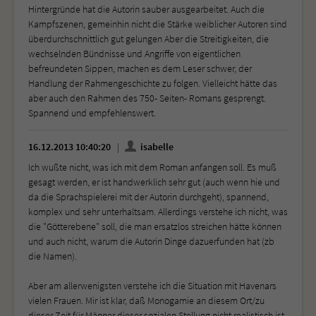
Hintergründe hat die Autorin sauber ausgearbeitet. Auch die
Kampfszenen, gemeinhin nicht die Stärke weiblicher Autoren sind
überdurchschnittlich gut gelungen Aber die Streitigkeiten, die
wechselnden Bündnisse und Angriffe von eigentlichen
befreundeten Sippen, machen es dem Leser schwer, der
Handlung der Rahmengeschichte zu folgen. Vielleicht hätte das
aber auch den Rahmen des 750- Seiten- Romans gesprengt.
Spannend und empfehlenswert.
16.12.2013 10:40:20
isabelle
Ich wußte nicht, was ich mit dem Roman anfangen soll. Es muß
gesagt werden, er ist handwerklich sehr gut (auch wenn hie und
da die Sprachspielerei mit der Autorin durchgeht), spannend,
komplex und sehr unterhaltsam. Allerdings verstehe ich nicht, was
die "Götterebene" soll, die man ersatzlos streichen hätte können
und auch nicht, warum die Autorin Dinge dazuerfunden hat (zb
die Namen).
Aber am allerwenigsten verstehe ich die Situation mit Havenars
vielen Frauen. Mir ist klar, daß Monogamie an diesem Ort/zu
dieser Zeit für Männer dieser sozialen Stellung nicht realistisch ist.