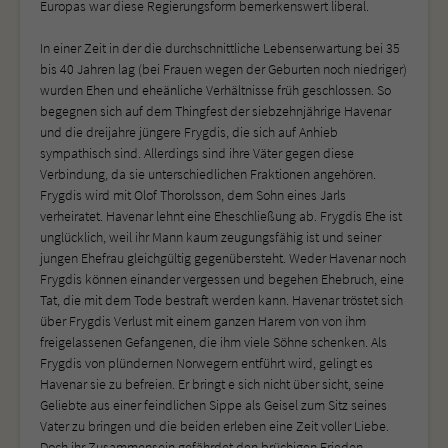
Europas war diese Regierungsform bemerkenswert liberal.
In einer Zeit in der die durchschnittliche Lebenserwartung bei 35
bis 40 Jahren lag (bei Frauen wegen der Geburten noch niedriger)
wurden Ehen und eheänliche Verhältnisse früh geschlossen. So
begegnen sich auf dem Thingfest der siebzehnjährige Havenar
und die dreijahre jüngere Frygdis, die sich auf Anhieb
sympathisch sind. Allerdings sind ihre Väter gegen diese
Verbindung, da sie unterschiedlichen Fraktionen angehören.
Frygdis wird mit Olof Thorolsson, dem Sohn eines Jarls
verheiratet. Havenar lehnt eine Eheschließung ab. Frygdis Ehe ist
unglücklich, weil ihr Mann kaum zeugungsfähig ist und seiner
jungen Ehefrau gleichgültig gegenübersteht. Weder Havenar noch
Frygdis können einander vergessen und begehen Ehebruch, eine
Tat, die mit dem Tode bestraft werden kann. Havenar tröstet sich
über Frygdis Verlust mit einem ganzen Harem von von ihm
freigelassenen Gefangenen, die ihm viele Söhne schenken. Als
Frygdis von plündernen Norwegern entführt wird, gelingt es
Havenar sie zu befreien. Er bringt e sich nicht über sicht, seine
Geliebte aus einer feindlichen Sippe als Geisel zum Sitz seines
Vater zu bringen und die beiden erleben eine Zeit voller Liebe.
Doch ihr Zusammensein gefährdet den brüchigen Frieden