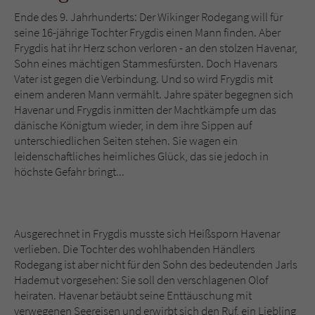
Sicherheitscode des Kontaktformulars zu
Ende des 9. Jahrhunderts: Der Wikinger Rodegang will für
überprüfen.
seine 16-jährige Tochter Frygdis einen Mann finden. Aber
Frygdis hat ihr Herz schon verloren - an den stolzen Havenar,
Sohn eines mächtigen Stammesfürsten. Doch Havenars
Vater ist gegen die Verbindung. Und so wird Frygdis mit
einem anderen Mann vermählt. Jahre später begegnen sich
Havenar und Frygdis inmitten der Machtkämpfe um das
dänische Königtum wieder, in dem ihre Sippen auf
unterschiedlichen Seiten stehen. Sie wagen ein
leidenschaftliches heimliches Glück, das sie jedoch in
höchste Gefahr bringt...
Ausgerechnet in Frygdis musste sich Heißsporn Havenar
verlieben. Die Tochter des wohlhabenden Händlers
Rodegang ist aber nicht für den Sohn des bedeutenden Jarls
Hademut vorgesehen: Sie soll den verschlagenen Olof
heiraten. Havenar betäubt seine Enttäuschung mit
verwegenen Seereisen und erwirbt sich den Ruf, ein Liebling