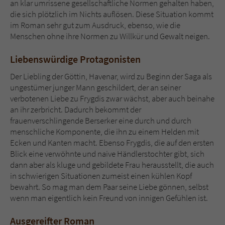
an klar umrissene gesellschaftliche Normen gehalten haben,
die sich plötzlich im Nichts auflösen. Diese Situation kommt
im Roman sehr gut zum Ausdruck, ebenso, wie die
Menschen ohne ihre Normen zu Willkür und Gewalt neigen.
Liebenswürdige Protagonisten
Der Liebling der Göttin, Havenar, wird zu Beginn der Saga als
ungestümer junger Mann geschildert, der an seiner
verbotenen Liebe zu Frygdis zwar wächst, aber auch beinahe
an ihr zerbricht. Dadurch bekommt der
frauenverschlingende Berserker eine durch und durch
menschliche Komponente, die ihn zu einem Helden mit
Ecken und Kanten macht. Ebenso Frygdis, die auf den ersten
Blick eine verwöhnte und naive Händlerstochter gibt, sich
dann aber als kluge und gebildete Frau herausstellt, die auch
in schwierigen Situationen zumeist einen kühlen Kopf
bewahrt. So mag man dem Paar seine Liebe gönnen, selbst
wenn man eigentlich kein Freund von innigen Gefühlen ist.
Ausgereifter Roman