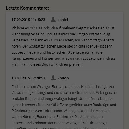
Letzte Kommentare:
17.09.2015 11:15:23
daniel
Ich höre es mir als Hörbuch auf meinem Weg zur Arbeit an. Es ist
wahnsinnig fesselnd und lässt mich die Umgebung fast völlig
vergessen. Ich kann es kaum erwarten, am Nachmittag weiter zu
hören. Der Spagat zwischen Liebesgeschichte (der Sex ist sehr
gut beschrieben) und historischem Abenteuerroman (die
Kampfszenen und Intrigen auch) ist wirklich gut gelungen. Ich als
Mann kann dieses Buch wirklich empfehlen!
10.03.2015 17:20:53
Shiloh
Endlich mal ein Wikinger Roman, der diese Kultur in ihrer ganzen
Vielschichtigkeit zeigt und nicht nur am Klischee des Wikingers als
brutaler Räuber und Vergewaltiger hängt, der mit Vorliebe über
ganze Nonnenklöster herfällt. Zwar gehörten auch Raubzüge und
Plünderungen zum Leben eines Wikingers, aber die Mehrzahl
waren Händler, Bauern und Entdecker. Die Autorin hat die
Lebens- und Wohnumstände der Wikinger im 9. Jh. sehr gut
getroffen. In den wikingischen Langhäusern (die im Wikinger