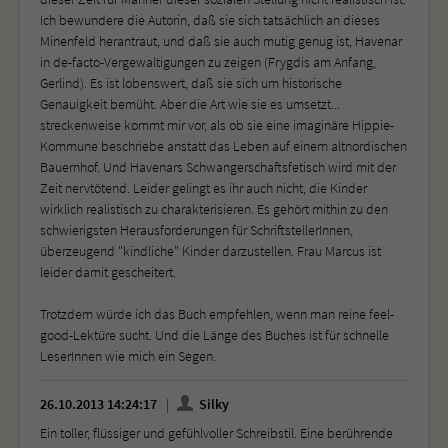
Ich bewundere die Autorin, daß sie sich tatsächlich an dieses
Minenfeld herantraut, und daß sie auch mutig genug ist, Havenar
in de-facto-Vergewaltigungen zu zeigen (Frygdis am Anfang,
Gerlind). Es ist lobenswert, daß sie sich um historische
Genauigkeit bemüht. Aber die Art wie sie es umsetzt...
streckenweise kommt mir vor, als ob sie eine imaginäre Hippie-
Kommune beschriebe anstatt das Leben auf einem altnordischen
Bauernhof. Und Havenars Schwangerschaftsfetisch wird mit der
Zeit nervtötend. Leider gelingt es ihr auch nicht, die Kinder
wirklich realistisch zu charakterisieren. Es gehört mithin zu den
schwierigsten Herausforderungen für SchriftstellerInnen,
überzeugend "kindliche" Kinder darzustellen. Frau Marcus ist
leider damit gescheitert.
Trotzdem würde ich das Buch empfehlen, wenn man reine feel-
good-Lektüre sucht. Und die Länge des Buches ist für schnelle
LeserInnen wie mich ein Segen.
26.10.2013 14:24:17
Silky
Ein toller, flüssiger und gefühlvoller Schreibstil. Eine berührende