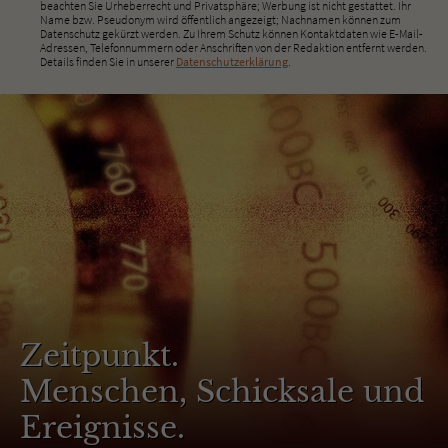
beachten Sie Urheberrecht und Privatsphäre; Werbung ist nicht gestattet. Ihr
Name bzw. Pseudonym wird öffentlich angezeigt; Nachnamen können zum
Datenschutz gekürzt werden. Zu Ihrem Schutz können Kontaktdaten wie E-Mail-
Adressen, Telefonnummern oder Anschriften von der Redaktion entfernt werden.
Details finden Sie in unserer
Datenschutzerklärung
.
Zeitpunkt.
Menschen, Schicksale und
Ereignisse.