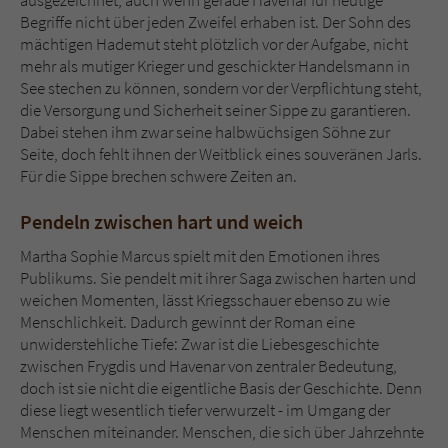
ausgezeichnet, auch wenn gerade Havenar für heutige
Begriffe nicht über jeden Zweifel erhaben ist. Der Sohn des
mächtigen Hademut steht plötzlich vor der Aufgabe, nicht
mehr als mutiger Krieger und geschickter Handelsmann in
See stechen zu können, sondern vor der Verpflichtung steht,
die Versorgung und Sicherheit seiner Sippe zu garantieren.
Dabei stehen ihm zwar seine halbwüchsigen Söhne zur
Seite, doch fehlt ihnen der Weitblick eines souveränen Jarls.
Für die Sippe brechen schwere Zeiten an.
Pendeln zwischen hart und weich
Martha Sophie Marcus spielt mit den Emotionen ihres
Publikums. Sie pendelt mit ihrer Saga zwischen harten und
weichen Momenten, lässt Kriegsschauer ebenso zu wie
Menschlichkeit. Dadurch gewinnt der Roman eine
unwiderstehliche Tiefe: Zwar ist die Liebesgeschichte
zwischen Frygdis und Havenar von zentraler Bedeutung,
doch ist sie nicht die eigentliche Basis der Geschichte. Denn
diese liegt wesentlich tiefer verwurzelt - im Umgang der
Menschen miteinander. Menschen, die sich über Jahrzehnte