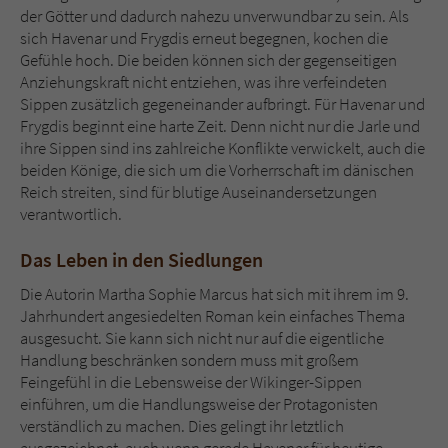
der Götter und dadurch nahezu unverwundbar zu sein. Als
sich Havenar und Frygdis erneut begegnen, kochen die
Gefühle hoch. Die beiden können sich der gegenseitigen
Anziehungskraft nicht entziehen, was ihre verfeindeten
Sippen zusätzlich gegeneinander aufbringt. Für Havenar und
Frygdis beginnt eine harte Zeit. Denn nicht nur die Jarle und
ihre Sippen sind ins zahlreiche Konflikte verwickelt, auch die
beiden Könige, die sich um die Vorherrschaft im dänischen
Reich streiten, sind für blutige Auseinandersetzungen
verantwortlich.
Das Leben in den Siedlungen
Die Autorin Martha Sophie Marcus hat sich mit ihrem im 9.
Jahrhundert angesiedelten Roman kein einfaches Thema
ausgesucht. Sie kann sich nicht nur auf die eigentliche
Handlung beschränken sondern muss mit großem
Feingefühl in die Lebensweise der Wikinger-Sippen
einführen, um die Handlungsweise der Protagonisten
verständlich zu machen. Dies gelingt ihr letztlich