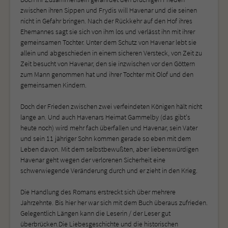
zwischen ihren Sippen und Frydis will Havenar und die seinen
nicht in Gefahr bringen. Nach der Rückkehr auf den Hof ihres
Ehemannes sagt sie sich von ihm los und verlässt ihn mit ihrer
gemeinsamen Tochter. Unter dem Schutz von Havenar lebt sie
allein und abgeschieden in einem sicheren Versteck, von Zeit zu
Zeit besucht von Havenar, den sie inzwischen vor den Göttern
zum Mann genommen hat und ihrer Tochter mit Olof und den
gemeinsamen Kindern.
Doch der Frieden zwischen zwei verfeindeten Königen hält nicht
lange an. Und auch Havenars Heimat Gammelby (das gibt's
heute noch) wird mehr fach überfallen und Havenar, sein Vater
und sein 11 jähriger Sohn kommen gerade so eben mit dem
Leben davon. Mit dem selbstbewußten, aber liebenswürdigen
Havenar geht wegen der verlorenen Sicherheit eine
schwerwiegende Veränderung durch und er zieht in den Krieg.
Die Handlung des Romans erstreckt sich über mehrere
Jahrzehnte. Bis hier her war sich mit dem Buch überaus zufrieden.
Gelegentlich Längen kann die Leserin / der Leser gut
überbrücken.Die Liebesgeschichte und die historischen