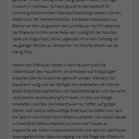
Museum in Haithabu (Schleswig)und im Steinzeitdorf im
schleswig-holsteinischen Albersdorf besichtigt werden können,
lebten zum Teil mehrere Familien. Die Betten bestanden aus
Bänken an den Längsseiten der Landhäuser. Von Privatsphäre
der Eheleute konnte keine Rede sein. Lediglich der Hausherr
hatte die Möglichkeit, seine Lagerstatt mit einem Vorhang vor
neugierigen Blicken zu verstecken. Für falsche Scham war da
wenig Platz.
Neben den Ehefrauen lebten in den Häusern auch die
Nebenfrauen des Hausherrn, die entweder auf Kriegszügen
erbeutet oder als Sklavinnen gekauft wurden. Während die
Hausherrin aufgrund der häufigen Abwesenheiten der Männer
große Entscheidungsfreiheit und Selbstständigkeit und die damit
verbundene Verantwortung für Frauen, Kinder und Hörige
innehatten, konnten die Nebenfrauen nur hoffen, auf gütige
Herren und nicht zu eifersüchtige Ehefrauen zu treffen und nach
der Geburt von Kindern die Freiheit zu erhalten. Die Autorin deutet
in ihrem Buch Eifersüchteleien zwischen den Frauen an.
Angesichts der hohen Kindersterblichkeit und dem für alle Frauen
lebensgefährlichen Geburtsvorgang war die Frage der Eifersucht