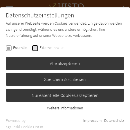
Navigation
Datenschutzeinstellungen
Couch
wechse
Auf unserer Webseite werden Cookies verwendet. Einige davon werden
Forum
Charts
Newsletter
SUCHE
zwingend benötigt, während es uns andere ermöglichen, Ihre
Nutzererfahrung auf unserer Webseite zu verbessern.
Matha Sophie Marcus
Essentiell
Externe Inhalte
Der Rabe und die Göttin
Alle akzeptieren
Goldmann
Erschienen: Januar 2012
Bibliogr. Angaben
4
Speichern & schließen
Nur essentielle Cookies akzeptieren
Weitere Informationen
Essentiell
Essentielle Cookies werden für grundlegende Funktionen der
Powered by
Impressum
|
Datenschutz
Webseite benötigt. Dadurch ist gewährleistet, dass die Webseite
sgalinski Cookie Opt In