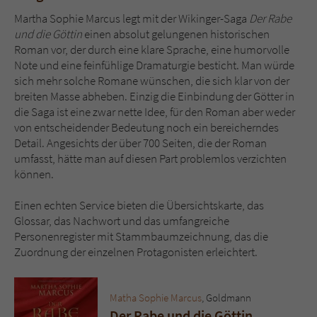
Martha Sophie Marcus legt mit der Wikinger-Saga
Der Rabe
und die Göttin
einen absolut gelungenen historischen
Roman vor, der durch eine klare Sprache, eine humorvolle
Note und eine feinfühlige Dramaturgie besticht. Man würde
sich mehr solche Romane wünschen, die sich klar von der
breiten Masse abheben. Einzig die Einbindung der Götter in
die Saga ist eine zwar nette Idee, für den Roman aber weder
von entscheidender Bedeutung noch ein bereicherndes
Detail. Angesichts der über 700 Seiten, die der Roman
umfasst, hätte man auf diesen Part problemlos verzichten
können.
Einen echten Service bieten die Übersichtskarte, das
Glossar, das Nachwort und das umfangreiche
Personenregister mit Stammbaumzeichnung, das die
Zuordnung der einzelnen Protagonisten erleichtert.
Matha Sophie Marcus
, Goldmann
Der Rabe und die Göttin