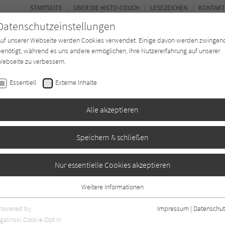
STARTSEITE
ÜBER DIE HISTO-COUCH
LESEZEICHEN
KONTAKT
Datenschutzeinstellungen
Auf unserer Webseite werden Cookies verwendet. Einige davon werden zwingen
enötigt, während es uns andere ermöglichen, Ihre Nutzererfahrung auf unserer
ebseite zu verbessern.
FORUM
Essentiell
Externe Inhalte
Buchtyp
Autor*in
Magazin
Ki
Alle akzeptieren
Speichern & schließen
Memoiren der Jane
Nur essentielle Cookies akzeptieren
Weitere Informationen
Essentiell
Essentielle Cookies werden für grundlegende Funktionen der Webseite
Powered by
Impressum
|
Datenschut
0
benötigt. Dadurch ist gewährleistet, dass die Webseite einwandfrei
galinski Cookie Opt In