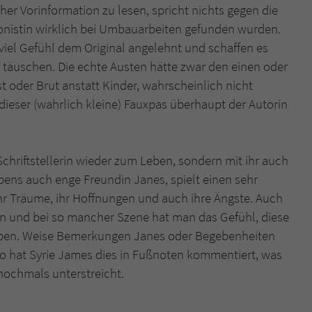
er Vorinformation zu lesen, spricht nichts gegen die
onistin wirklich bei Umbauarbeiten gefunden wurden.
 viel Gefühl dem Original angelehnt und schaffen es
u täuschen. Die echte Austen hätte zwar den einen oder
t oder Brut anstatt Kinder, wahrscheinlich nicht
 dieser (wahrlich kleine) Fauxpas überhaupt der Autorin
chriftstellerin wieder zum Leben, sondern mit ihr auch
ebens auch enge Freundin Janes, spielt einen sehr
 ihr Träume, ihr Hoffnungen und auch ihre Ängste. Auch
n und bei so mancher Szene hat man das Gefühl, diese
aben. Weise Bemerkungen Janes oder Begebenheiten
so hat Syrie James dies in Fußnoten kommentiert, was
nochmals unterstreicht.