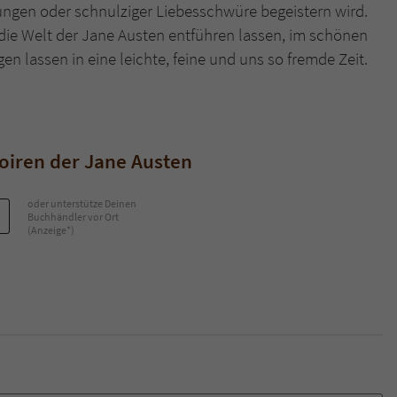
ngen oder schnulziger Liebesschwüre begeistern wird.
ie Welt der Jane Austen entführen lassen, im schönen
 lassen in eine leichte, feine und uns so fremde Zeit.
iren der Jane Austen
oder unterstütze Deinen
Buchhändler vor Ort
(Anzeige*)