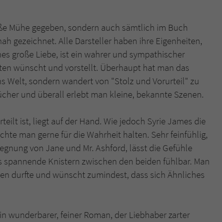
roße Mühe gegeben, sondern auch sämtlich im Buch
 gezeichnet. Alle Darsteller haben ihre Eigenheiten,
es große Liebe, ist ein wahrer und sympathischer
sten wünscht und vorstellt. Überhaupt hat man das
ns Welt, sondern wandert von "Stolz und Vorurteil" zu
ücher und überall erlebt man kleine, bekannte Szenen.
eilt ist, liegt auf der Hand. Wie jedoch Syrie James die
hte man gerne für die Wahrheit halten. Sehr feinfühlig,
gegnung von Jane und Mr. Ashford, lässt die Gefühle
 spannende Knistern zwischen den beiden fühlbar. Man
eben durfte und wünscht zumindest, dass sich Ähnliches
ein wunderbarer, feiner Roman, der Liebhaber zarter