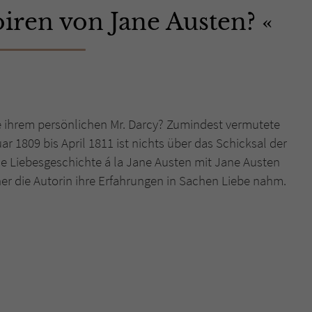
iren von Jane Austen?
Name
tx_pwcomments_ahash
Anbieter
Literatur-Couch Medien GmbH & Co. KG
Laufzeit
1 Jahr
ihrem persönlichen Mr. Darcy? Zumindest vermutete
Zweck
Cookie für Kommentare einzelner Buchtitel
 1809 bis April 1811 ist nichts über das Schicksal der
ine Liebesgeschichte á la Jane Austen mit Jane Austen
Name
fe_typo_user
er die Autorin ihre Erfahrungen in Sachen Liebe nahm.
Anbieter
Literatur-Couch Medien GmbH & Co. KG
Laufzeit
Session
Dieses Cookie gewährleistet die Kommunikation der
Webseite mit dem Benutzer. Es wird benötigt um z. B.
Zweck
den Sicherheitscode des Kontaktformulars zu