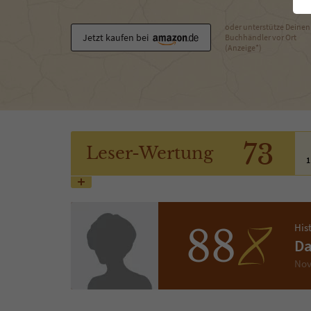
oder unterstütze Deinen
Jetzt kaufen bei
Buchhändler vor Ort
(Anzeige*)
73
Leser
-Wertung
1
His
88
Da
Nov