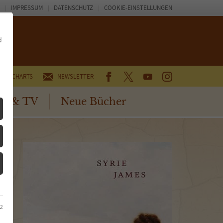
IMPRESSUM
DATENSCHUTZ
COOKIE-EINSTELLUNGEN
d
FACEBOOK
TWITTER
YOUTUBE
INSTAGRAM
CHARTS
NEWSLETTER
no & TV
Neue Bücher
z