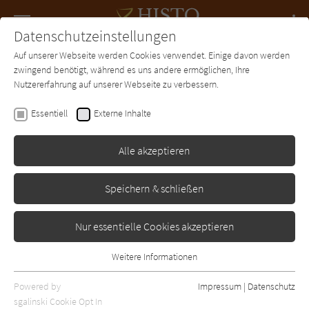
Navigation
Datenschutzeinstellungen
Couch
wechse
Auf unserer Webseite werden Cookies verwendet. Einige davon werden
Forum
Charts
Newsletter
SUCHE
zwingend benötigt, während es uns andere ermöglichen, Ihre
Nutzererfahrung auf unserer Webseite zu verbessern.
Alex Capus
Essentiell
Externe Inhalte
Eine Frage der Zeit
Alle akzeptieren
Droemer-Knaur
Erschienen: Januar 2007
Bibliogr. Angaben
3
Speichern & schließen
Nur essentielle Cookies akzeptieren
Weitere Informationen
Essentiell
Essentielle Cookies werden für grundlegende Funktionen der
Powered by
Impressum
|
Datenschutz
Webseite benötigt. Dadurch ist gewährleistet, dass die Webseite
sgalinski Cookie Opt In