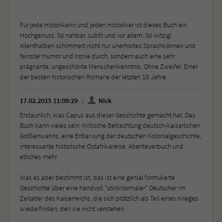
Für jede Historikerin und jeden Historiker ist dieses Buch ein
Hochgenuss. So nahbar, subtil und vor allem: So witzig!
Allenthalben schimmert nicht nur unerhörtes Sprachkönnen und
feinster Humor und Ironie durch, sondern auch eine sehr
prägnante, ungeschönte Menschenkenntnis. Ohne Zweifel: Einer
der besten historischen Romane der letzten 10 Jahre.
17.02.2015 11:09:29
Nick
Erstaunlich, was Capus aus dieser Geschichte gemacht hat. Das
Buch kann vieles sein: Kritische Betrachtung deutsch-kaiserlichen
Größenwahns, eine Entlarvung der deutschen Kolonialgeschichte,
interessante historische Ostafrikareise, Abenteuerbuch und
etliches mehr.
Was es aber bestimmt ist, das ist eine genial formulierte
Geschichte über eine handvoll "stinknormaler" Deutscher im
Zeitalter des Kaiserreichs, die sich plötzlich als Teil eines Krieges
wiederfinden, den sie nicht verstehen.