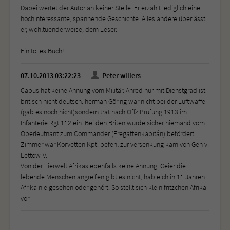
Dabei wertet der Autor an keiner Stelle. Er erzählt lediglich eine
hochinteressante, spannende Geschichte. Alles andere überlässt
er, wohltuenderweise, dem Leser.
Ein tolles Buch!
07.10.2013 03:22:23
Peter willers
Capus hat keine Ahnung vom Militär. Anred nur mit Dienstgrad ist
britisch nicht deutsch. herman Göring war nicht bei der Luftwaffe
(gab es noch nicht)sondern trat nach Offz Prüfung 1913 im
Infanterie Rgt 112 ein. Bei den Briten wurde sicher niemand vom
Oberleutnant zum Commander (Fregattenkapitán) befördert.
Zimmer war Korvetten Kpt. befehl zur versenkung kam von Gen v.
Lettow-V.
Von der Tierwelt Afrikas ebenfalls keine Ahnung. Geier die
lebende Menschen angreifen gibt es nicht, hab eich in 11 Jahren
Afrika nie gesehen oder gehórt. So stellt sich klein fritzchen Afrika
vor