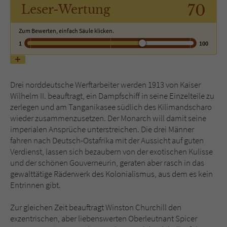
70
Leser
-Wertung
Name
tx_pwcomments_ahash
Zum Bewerten, einfach Säule klicken.
1
100
Anbieter
Literatur-Couch Medien GmbH & Co. KG
Laufzeit
1 Jahr
Drei norddeutsche Werftarbeiter werden 1913 von Kaiser
Zweck
Cookie für Kommentare einzelner Buchtitel
Wilhelm II. beauftragt, ein Dampfschiff in seine Einzelteile zu
zerlegen und am Tanganikasee südlich des Kilimandscharo
wieder zusammenzusetzen. Der Monarch will damit seine
Name
fe_typo_user
imperialen Ansprüche unterstreichen. Die drei Männer
fahren nach Deutsch-Ostafrika mit der Aussicht auf guten
Anbieter
Literatur-Couch Medien GmbH & Co. KG
Verdienst, lassen sich bezaubern von der exotischen Kulisse
und der schönen Gouverneurin, geraten aber rasch in das
gewalttätige Räderwerk des Kolonialismus, aus dem es kein
Laufzeit
Session
Entrinnen gibt.
Dieses Cookie gewährleistet die
Zur gleichen Zeit beauftragt Winston Churchill den
Kommunikation der Webseite mit dem
exzentrischen, aber liebenswerten Oberleutnant Spicer
Zweck
Benutzer. Es wird benötigt um z. B. den