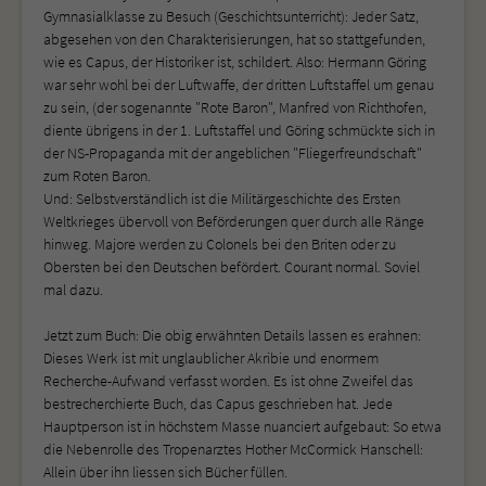
Gymnasialklasse zu Besuch (Geschichtsunterricht): Jeder Satz,
abgesehen von den Charakterisierungen, hat so stattgefunden,
wie es Capus, der Historiker ist, schildert. Also: Hermann Göring
war sehr wohl bei der Luftwaffe, der dritten Luftstaffel um genau
zu sein, (der sogenannte "Rote Baron", Manfred von Richthofen,
diente übrigens in der 1. Luftstaffel und Göring schmückte sich in
der NS-Propaganda mit der angeblichen "Fliegerfreundschaft"
zum Roten Baron.
Und: Selbstverständlich ist die Militärgeschichte des Ersten
Weltkrieges übervoll von Beförderungen quer durch alle Ränge
hinweg. Majore werden zu Colonels bei den Briten oder zu
Obersten bei den Deutschen befördert. Courant normal. Soviel
mal dazu.
Jetzt zum Buch: Die obig erwähnten Details lassen es erahnen:
Dieses Werk ist mit unglaublicher Akribie und enormem
Recherche-Aufwand verfasst worden. Es ist ohne Zweifel das
bestrecherchierte Buch, das Capus geschrieben hat. Jede
Hauptperson ist in höchstem Masse nuanciert aufgebaut: So etwa
die Nebenrolle des Tropenarztes Hother McCormick Hanschell:
Allein über ihn liessen sich Bücher füllen.