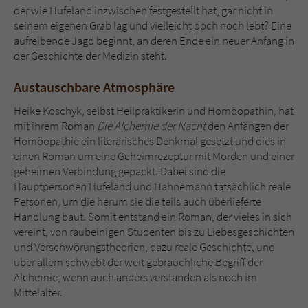
der wie Hufeland inzwischen festgestellt hat, gar nicht in
seinem eigenen Grab lag und vielleicht doch noch lebt? Eine
aufreibende Jagd beginnt, an deren Ende ein neuer Anfang in
der Geschichte der Medizin steht.
Austauschbare Atmosphäre
Heike Koschyk, selbst Heilpraktikerin und Homöopathin, hat
mit ihrem Roman
Die Alchemie der Nacht
den Anfängen der
Homöopathie ein literarisches Denkmal gesetzt und dies in
einen Roman um eine Geheimrezeptur mit Morden und einer
geheimen Verbindung gepackt. Dabei sind die
Hauptpersonen Hufeland und Hahnemann tatsächlich reale
Personen, um die herum sie die teils auch überlieferte
Handlung baut. Somit entstand ein Roman, der vieles in sich
vereint, von raubeinigen Studenten bis zu Liebesgeschichten
und Verschwörungstheorien, dazu reale Geschichte, und
über allem schwebt der weit gebräuchliche Begriff der
Alchemie, wenn auch anders verstanden als noch im
Mittelalter.