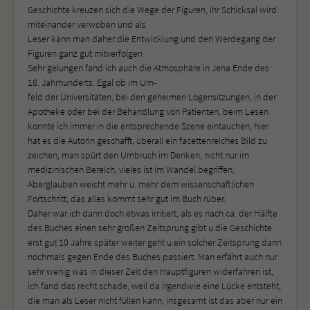
Geschichte kreuzen sich die Wege der Figuren, ihr Schicksal wird
miteinander verwoben und als
Leser kann man daher die Entwicklung und den Werdegang der
Figuren ganz gut mitverfolgen
Sehr gelungen fand ich auch die Atmosphäre in Jena Ende des
18. Jahrhunderts. Egal ob im Um-
feld der Universitäten, bei den geheimen Logensitzungen, in der
Apotheke oder bei der Behandlung von Patienten, beim Lesen
konnte ich immer in die entsprechende Szene eintauchen, hier
hat es die Autorin geschafft, überall ein facettenreiches Bild zu
zeichen, man spürt den Umbruch im Denken, nicht nur im
medizinischen Bereich, vieles ist im Wandel begriffen,
Aberglauben weicht mehr u. mehr dem wissenschaftlichen
Fortschritt, das alles kommt sehr gut im Buch rüber.
Daher war ich dann doch etwas irritiert, als es nach ca. der Hälfte
des Buches einen sehr großen Zeitsprung gibt u.die Geschichte
erst gut 10 Jahre später weiter geht u.ein solcher Zeitsprung dann
nochmals gegen Ende des Buches passiert. Man erfährt auch nur
sehr wenig was in dieser Zeit den Hauptfiguren widerfahren ist,
ich fand das recht schade, weil da irgendwie eine Lücke entsteht,
die man als Leser nicht füllen kann, insgesamt ist das aber nur ein