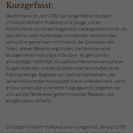
Sicherheitscode des Kontaktformulars zu
Kurzgefasst:
überprüfen.
Deutschland im Jahr 1780: Der junge Medizinstudent
Christoph Wilhelm Hufeland wird Zeuge, wie ein
Kommilitone von einem Degenstoß niedergestreckt wird. Als
die Leiche unter mysteriösen Umständen verschwindet,
versucht er gemeinsam mit Helene, der Schwester des
Toten, dieses Rätsel zu ergründen. Sie kommen einer
blutigen Verschwörung auf die Spur - es geht um ein
allmächtiges Heilmittel, skrupellose Menschenversuche an
jungen Mädchen und die düsteren Machenschaften einer
Freimaurerloge. Begleitet von Samuel Hahnemann, der
seine Heilkunst der Homöopathie erst vollendet sieht, wenn
er Gewissheit über eine letzte Frage gewinnt, begeben sie
sich auf die Fährte einer geheimnisvollen Rezeptur, die
ewiges Leben verheißt.
Christoph Wilhelm Hufeland ist ein junger Arzt, der sich 1780