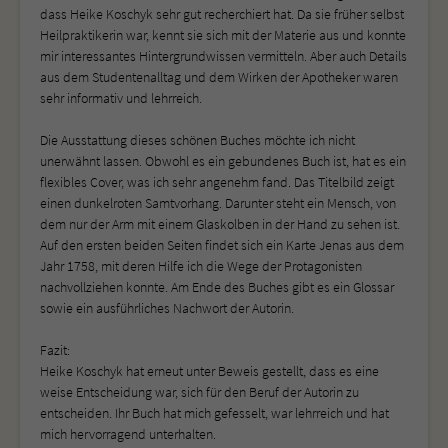
dass Heike Koschyk sehr gut recherchiert hat. Da sie früher selbst
Heilpraktikerin war, kennt sie sich mit der Materie aus und konnte
mir interessantes Hintergrundwissen vermitteln. Aber auch Details
aus dem Studentenalltag und dem Wirken der Apotheker waren
sehr informativ und lehrreich.
Die Ausstattung dieses schönen Buches möchte ich nicht
unerwähnt lassen. Obwohl es ein gebundenes Buch ist, hat es ein
flexibles Cover, was ich sehr angenehm fand. Das Titelbild zeigt
einen dunkelroten Samtvorhang. Darunter steht ein Mensch, von
dem nur der Arm mit einem Glaskolben in der Hand zu sehen ist.
Auf den ersten beiden Seiten findet sich ein Karte Jenas aus dem
Jahr 1758, mit deren Hilfe ich die Wege der Protagonisten
nachvollziehen konnte. Am Ende des Buches gibt es ein Glossar
sowie ein ausführliches Nachwort der Autorin.
Fazit:
Heike Koschyk hat erneut unter Beweis gestellt, dass es eine
weise Entscheidung war, sich für den Beruf der Autorin zu
entscheiden. Ihr Buch hat mich gefesselt, war lehrreich und hat
mich hervorragend unterhalten.