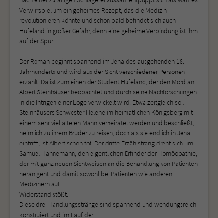
Verwirrspiel um ein geheimes Rezept, das die Medizin
revolutionieren könnte und schon bald befindet sich auch
Hufeland in großer Gefahr, denn eine geheime Verbindung ist ihm
auf der Spur.
Der Roman beginnt spannend im Jena des ausgehenden 18.
Jahrhunderts und wird aus der Sicht verschiedener Personen
erzählt. Da ist zum einen der Student Hufeland, der den Mord an
Albert Steinhäuser beobachtet und durch seine Nachforschungen
in die Intrigen einer Loge verwickelt wird. Etwa zeitgleich soll
Steinhäusers Schwester Helene im heimatlichen Königsberg mit
einem sehr viel älteren Mann verheiratet werden und beschließt,
heimlich zu ihrem Bruder zu reisen, doch als sie endlich in Jena
eintrifft, ist Albert schon tot. Der dritte Erzählstrang dreht sich um
Samuel Hahnemann, den eigentlichen Erfinder der Homöopathie,
der mit ganz neuen Sichtweisen an die Behandlung von Patienten
heran geht und damit sowohl bei Patienten wie anderen
Medizinern auf
Widerstand stößt.
Diese drei Handlungsstränge sind spannend und wendungsreich
konstruiert und im Lauf der