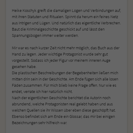
Heike Koschyk greift die damaligen Logen und Verbindungen auf,
mit ihren Statuten und Ritualen. Spinnt da herum ein feines Netz
aus Intrigen und Lügen. Und natürlich das eigentliche Verbrechen.
Baut die Kriminalgeschichte geschickt auf und lässt den
Spannungsbogen immer weiter werden.
Mir war es nach kurzer Zeit nicht mehr möglich, das Buch aus der
Hand zu legen. Jeder wichtige Protagonist wurde sehr gut
vorgestellt. Sodass ich jeder Figur vor meinem inneren Auge
gesehen habe.
Die plastischen Beschreibungen der Begebenheiten ließen mich
mitten drin sein in der Geschichte. Am Ende fügen sich alle losen
Fäden zusammen. Für mich blieb keine Frage offen. Nur wie es
endet, verrate ich hier natürlich nicht.
Nach der eigentlichen Geschichte berichtet die Autorin noch
abrundend, welche Protagonisten real gelebt haben und aus
welchen Quellen sie ihr Wissen über eben diese geschöpft hat.
Ebenso befindet sich am Ende ein Glossar, das mir bei einigen
Bezeichnungen sehr hilfreich war.