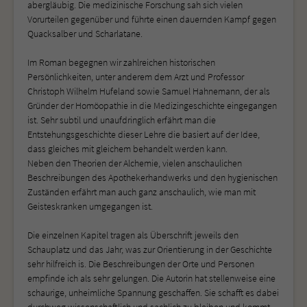
abergläubig. Die medizinische Forschung sah sich vielen
Vorurteilen gegenüber und führte einen dauernden Kampf gegen
Quacksalber und Scharlatane.
Im Roman begegnen wir zahlreichen historischen
Persönlichkeiten, unter anderem dem Arzt und Professor
Christoph Wilhelm Hufeland sowie Samuel Hahnemann, der als
Gründer der Homöopathie in die Medizingeschichte eingegangen
ist. Sehr subtil und unaufdringlich erfährt man die
Entstehungsgeschichte dieser Lehre die basiert auf der Idee,
dass gleiches mit gleichem behandelt werden kann.
Neben den Theorien der Alchemie, vielen anschaulichen
Beschreibungen des Apothekerhandwerks und den hygienischen
Zuständen erfährt man auch ganz anschaulich, wie man mit
Geisteskranken umgegangen ist.
Die einzelnen Kapitel tragen als Überschrift jeweils den
Schauplatz und das Jahr, was zur Orientierung in der Geschichte
sehr hilfreich is. Die Beschreibungen der Orte und Personen
empfinde ich als sehr gelungen. Die Autorin hat stellenweise eine
schaurige, unheimliche Spannung geschaffen. Sie schafft es dabei
durchweg wissenschaftlich und sachlich zu bleiben und kommt