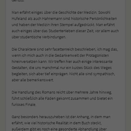
Man erfährt einiges über die Geschichte der Medizin. Sowohl
Hufeland als auch Hahnemann sind historische Persönlichkeiten
und haben der Medizin ihren Stempel aufgedrückt. Man erfährt
auch einiges über das Studentenleben dieser Zeit, vor allem auch
über studentische Verbindungen.
Die Charaktere sind sehr facettenreich beschrieben, ich mag das,
wenn ich mich auch in die Gedankenwelt der Protagonisten
hineinversetzen kann. Wir treffen hier auch einige interessante
Gestalten, die uns manchmal nur ein kurzes Stück des Weges
begleiten, sich aber tief einprägen. Nicht alle sind sympathisch,
aber alle bemerkenswert.
Die Handlung des Romans reicht über mehrere Jahre hinweg,
führt schließlich alle Fäden gekonnt zusammen und bietet ein
furioses Finale.
Ganz besonders herauszuheben ist der Anhang, in dem man
erfährt, wie viel historische Realität in dem Buch steckt,
außerdem gibt es noch eine gesonderte Abhandlung über