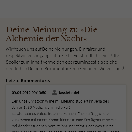
Deine Meinung zu »Die
Alchemie der Nacht«
Wir freuen uns auf Deine Meinungen. Ein fairer und
respektvoller Umgang sollte selbstverständlich sein. Bitte
Spoiler zum Inhalt vermeiden oder zumindest als solche
deutlich in Deinem Kommentar kennzeichnen. Vielen Dank!
Letzte Kommentare:
09.04.2012 00:13:50
tassieteufel
Der junge Christoph Wilhelm Hufeland studiert im Jena des
Jahres 1780 Medizin, um in die Fuß-
stapfen seines Vaters treten zu können. Eher zufällig wird er
zusammen mit einem Kommilitonen in eine Schlägerei verwickelt,
bei der der Student Albert Steinhäuser stirbt. Doch was zuerst
nach einer zufälligen Schlägerei aussah, entpuppt sich als wahres