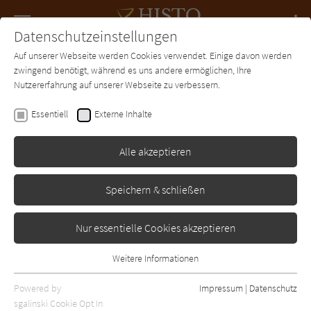
Navigation
Datenschutzeinstellungen
Couch
wechse
Auf unserer Webseite werden Cookies verwendet. Einige davon werden
Forum
Charts
Newsletter
SUCHE
zwingend benötigt, während es uns andere ermöglichen, Ihre
Nutzererfahrung auf unserer Webseite zu verbessern.
Heike Koschyk
Essentiell
Externe Inhalte
Die Alchemie der Nacht
Alle akzeptieren
Rütten und Loening
Erschienen: Januar 2011
Bibliogr. Angaben
6
Speichern & schließen
Nur essentielle Cookies akzeptieren
Weitere Informationen
Essentiell
Essentielle Cookies werden für grundlegende Funktionen der
Powered by
Impressum
|
Datenschutz
Webseite benötigt. Dadurch ist gewährleistet, dass die Webseite
sgalinski Cookie Opt In