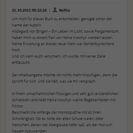
31.10.2011 09:32:28
Netha
Um mich für dieses Buch zu entscheiden, genügte schon der
Name der Autorin.
Hildegard von Bingen – Ein Leben im Licht, sowie Pergamentum,
haben mich zu einem Fan von Heike Koschyk werden lassen.
Meine Erwartung an dieses neue Werk war dementsprechend
hoch.
Und ich kann euch versichern, ich wurde mit keiner Zeile
enttäuscht.
Der Inhaltsangabe möchte ich nichts mehr hinzufügen, denn die
spricht für sich. Und sie hält, was sie mir versprach.
In ihrem unnachahmlichen flüssigen und sehr gut verständlichen
Schreibstil verbindet Heike Koschyk wahre Begebenheiten mit
Fiktion.
Beschreibt die Anfänge der Homöopathie mit all ihren
Schwierigkeit. Ob es Ärzte der alten Schule waren, oder
Menschen, denen der Aberglaube tiefer saß, als der Mut sich
Neuem zuzuwenden.