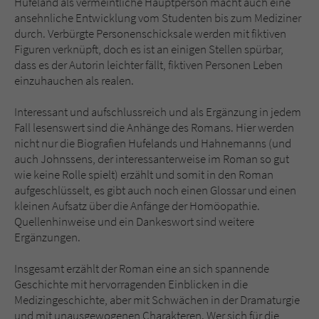
Hufeland als vermeintliche Hauptperson macht auch eine
ansehnliche Entwicklung vom Studenten bis zum Mediziner
durch. Verbürgte Personenschicksale werden mit fiktiven
Figuren verknüpft, doch es ist an einigen Stellen spürbar,
dass es der Autorin leichter fällt, fiktiven Personen Leben
einzuhauchen als realen.
Interessant und aufschlussreich und als Ergänzung in jedem
Fall lesenswert sind die Anhänge des Romans. Hier werden
nicht nur die Biografien Hufelands und Hahnemanns (und
auch Johnssens, der interessanterweise im Roman so gut
wie keine Rolle spielt) erzählt und somit in den Roman
aufgeschlüsselt, es gibt auch noch einen Glossar und einen
kleinen Aufsatz über die Anfänge der Homöopathie.
Quellenhinweise und ein Dankeswort sind weitere
Ergänzungen.
Insgesamt erzählt der Roman eine an sich spannende
Geschichte mit hervorragenden Einblicken in die
Medizingeschichte, aber mit Schwächen in der Dramaturgie
und mit unausgewogenen Charakteren. Wer sich für die