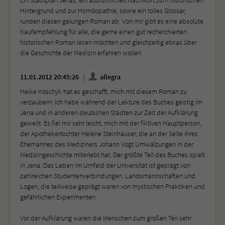
Hintergrund und zur Homöopathie, sowie ein tolles Glossar,
runden diesen gelungen Roman ab. Von mir gibt es eine absolute
Kaufempfehlung für alle, die gerne einen gut recherchierten
historischen Roman lesen möchten und gleichzeitig etwas über
die Geschichte der Medizin erfahren wollen.
11.01.2012 20:45:26
allegra
Heike Koschyk hat es geschafft, mich mit diesem Roman zu
verzaubern. Ich habe während der Lektüre des Buches geistig im
Jena und in anderen deutschen Städten zur Zeit der Aufklärung
geweilt. Es fiel mir sehr leicht, mich mit der fiktiven Hauptperson,
der Apothekertochter Helene Steinhäuser, die an der Seite ihres
Ehemannes des Mediziners Johann Vogt Umwälzungen in der
Medizingeschichte miterlebt hat. Der größte Teil des Buches spielt
in Jena. Das Leben im Umfeld der Universität ist geprägt von
zahlreichen Studentenverbindungen, Landsmannschaften und
Logen, die teilweise geprägt waren von mystischen Praktiken und
gefährlichen Experimenten.
Vor der Aufklärung waren die Menschen zum großen Teil sehr