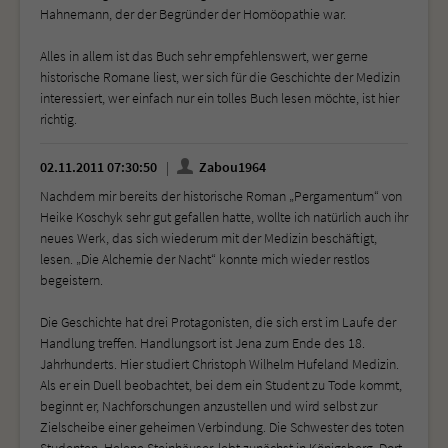
Hahnemann, der der Begründer der Homöopathie war.
Alles in allem ist das Buch sehr empfehlenswert, wer gerne
historische Romane liest, wer sich für die Geschichte der Medizin
interessiert, wer einfach nur ein tolles Buch lesen möchte, ist hier
richtig.
02.11.2011 07:30:50
Zabou1964
Nachdem mir bereits der historische Roman „Pergamentum“ von
Heike Koschyk sehr gut gefallen hatte, wollte ich natürlich auch ihr
neues Werk, das sich wiederum mit der Medizin beschäftigt,
lesen. „Die Alchemie der Nacht“ konnte mich wieder restlos
begeistern.
Die Geschichte hat drei Protagonisten, die sich erst im Laufe der
Handlung treffen. Handlungsort ist Jena zum Ende des 18.
Jahrhunderts. Hier studiert Christoph Wilhelm Hufeland Medizin.
Als er ein Duell beobachtet, bei dem ein Student zu Tode kommt,
beginnt er, Nachforschungen anzustellen und wird selbst zur
Zielscheibe einer geheimen Verbindung. Die Schwester des toten
Studenten, Helene Steinhäuser, lebt zunächst in Königsberg. Dort