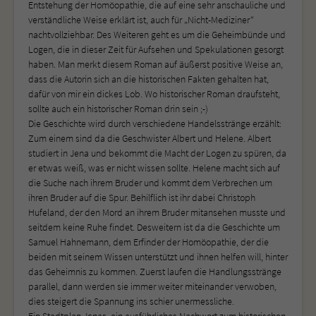
Entstehung der Homöopathie, die auf eine sehr anschauliche und
verständliche Weise erklärt ist, auch für „Nicht-Mediziner“
nachtvollziehbar. Des Weiteren geht es um die Geheimbünde und
Logen, die in dieser Zeit für Aufsehen und Spekulationen gesorgt
haben. Man merkt diesem Roman auf äußerst positive Weise an,
dass die Autorin sich an die historischen Fakten gehalten hat,
dafür von mir ein dickes Lob. Wo historischer Roman draufsteht,
sollte auch ein historischer Roman drin sein ;-)
Die Geschichte wird durch verschiedene Handelsstränge erzählt:
Zum einem sind da die Geschwister Albert und Helene. Albert
studiert in Jena und bekommt die Macht der Logen zu spüren, da
er etwas weiß, was er nicht wissen sollte. Helene macht sich auf
die Suche nach ihrem Bruder und kommt dem Verbrechen um
ihren Bruder auf die Spur. Behilflich ist ihr dabei Christoph
Hufeland, der den Mord an ihrem Bruder mitansehen musste und
seitdem keine Ruhe findet. Desweitern ist da die Geschichte um
Samuel Hahnemann, dem Erfinder der Homöopathie, der die
beiden mit seinem Wissen unterstützt und ihnen helfen will, hinter
das Geheimnis zu kommen. Zuerst laufen die Handlungsstränge
parallel, dann werden sie immer weiter miteinander verwoben,
dies steigert die Spannung ins schier unermessliche.
Ein Stadtplan Jenas, ein ausführliches Nachwort zum historischen