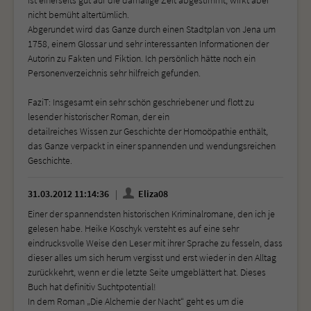
nicht bemüht altertümlich.
Abgerundet wird das Ganze durch einen Stadtplan von Jena um
1758, einem Glossar und sehr interessanten Informationen der
Autorin zu Fakten und Fiktion. Ich persönlich hätte noch ein
Personenverzeichnis sehr hilfreich gefunden.
FaziT: Insgesamt ein sehr schön geschriebener und flott zu
lesender historischer Roman, der ein
detailreiches Wissen zur Geschichte der Homoöpathie enthält,
das Ganze verpackt in einer spannenden und wendungsreichen
Geschichte.
31.03.2012 11:14:36
Eliza08
Einer der spannendsten historischen Kriminalromane, den ich je
gelesen habe. Heike Koschyk versteht es auf eine sehr
eindrucksvolle Weise den Leser mit ihrer Sprache zu fesseln, dass
dieser alles um sich herum vergisst und erst wieder in den Alltag
zurückkehrt, wenn er die letzte Seite umgeblättert hat. Dieses
Buch hat definitiv Suchtpotential!
In dem Roman „Die Alchemie der Nacht“ geht es um die