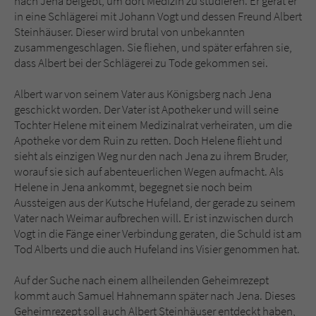
nach Jena beigebt, um dort Medizin zu studieren. Er gerät er
in eine Schlägerei mit Johann Vogt und dessen Freund Albert
Steinhäuser. Dieser wird brutal von unbekannten
zusammengeschlagen. Sie fliehen, und später erfahren sie,
dass Albert bei der Schlägerei zu Tode gekommen sei.
Albert war von seinem Vater aus Königsberg nach Jena
geschickt worden. Der Vater ist Apotheker und will seine
Tochter Helene mit einem Medizinalrat verheiraten, um die
Apotheke vor dem Ruin zu retten. Doch Helene flieht und
sieht als einzigen Weg nur den nach Jena zu ihrem Bruder,
worauf sie sich auf abenteuerlichen Wegen aufmacht. Als
Helene in Jena ankommt, begegnet sie noch beim
Aussteigen aus der Kutsche Hufeland, der gerade zu seinem
Vater nach Weimar aufbrechen will. Er ist inzwischen durch
Vogt in die Fänge einer Verbindung geraten, die Schuld ist am
Tod Alberts und die auch Hufeland ins Visier genommen hat.
Auf der Suche nach einem allheilenden Geheimrezept
kommt auch Samuel Hahnemann später nach Jena. Dieses
Geheimrezept soll auch Albert Steinhäuser entdeckt haben,