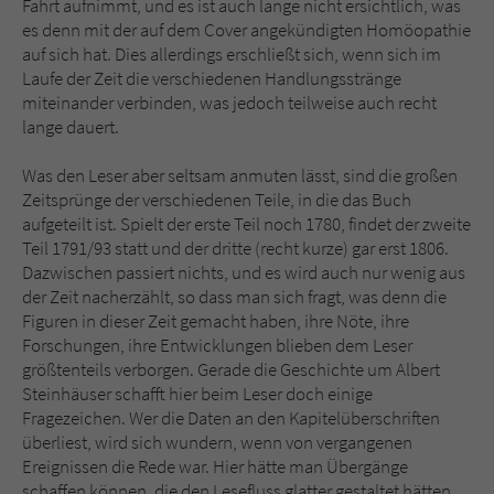
Fahrt aufnimmt, und es ist auch lange nicht ersichtlich, was
es denn mit der auf dem Cover angekündigten Homöopathie
auf sich hat. Dies allerdings erschließt sich, wenn sich im
Laufe der Zeit die verschiedenen Handlungsstränge
miteinander verbinden, was jedoch teilweise auch recht
lange dauert.
Was den Leser aber seltsam anmuten lässt, sind die großen
Zeitsprünge der verschiedenen Teile, in die das Buch
aufgeteilt ist. Spielt der erste Teil noch 1780, findet der zweite
Teil 1791/93 statt und der dritte (recht kurze) gar erst 1806.
Dazwischen passiert nichts, und es wird auch nur wenig aus
der Zeit nacherzählt, so dass man sich fragt, was denn die
Figuren in dieser Zeit gemacht haben, ihre Nöte, ihre
Forschungen, ihre Entwicklungen blieben dem Leser
größtenteils verborgen. Gerade die Geschichte um Albert
Steinhäuser schafft hier beim Leser doch einige
Fragezeichen. Wer die Daten an den Kapitelüberschriften
überliest, wird sich wundern, wenn von vergangenen
Ereignissen die Rede war. Hier hätte man Übergänge
schaffen können, die den Lesefluss glatter gestaltet hätten.