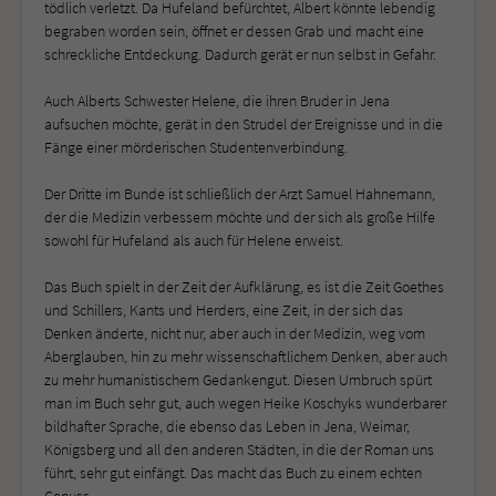
tödlich verletzt. Da Hufeland befürchtet, Albert könnte lebendig
begraben worden sein, öffnet er dessen Grab und macht eine
schreckliche Entdeckung. Dadurch gerät er nun selbst in Gefahr.
Auch Alberts Schwester Helene, die ihren Bruder in Jena
aufsuchen möchte, gerät in den Strudel der Ereignisse und in die
Fänge einer mörderischen Studentenverbindung.
Der Dritte im Bunde ist schließlich der Arzt Samuel Hahnemann,
der die Medizin verbessern möchte und der sich als große Hilfe
sowohl für Hufeland als auch für Helene erweist.
Das Buch spielt in der Zeit der Aufklärung, es ist die Zeit Goethes
und Schillers, Kants und Herders, eine Zeit, in der sich das
Denken änderte, nicht nur, aber auch in der Medizin, weg vom
Aberglauben, hin zu mehr wissenschaftlichem Denken, aber auch
zu mehr humanistischem Gedankengut. Diesen Umbruch spürt
man im Buch sehr gut, auch wegen Heike Koschyks wunderbarer
bildhafter Sprache, die ebenso das Leben in Jena, Weimar,
Königsberg und all den anderen Städten, in die der Roman uns
führt, sehr gut einfängt. Das macht das Buch zu einem echten
Genuss.