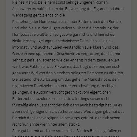
kleines Manko bei einem sonst sehr gelungenen Roman.
Auch wenn es natürlich um die Entwicklung der Figuren und ihren
Werdegang geht, zieht sich die
Entstehung der Homöopathie als roter Faden durch den Roman,
und wird nie aus den Augen verloren. Über die Entstehung der
Homöopathie wußte ich so gut wie gar nichts und hier ist es
Heike Koschyk gelungen, medizinische Dateils anschaulich,
informativ und auch für Laien verständlich zu erklären und das
Ganze in eine spannende Geschichte zu verpacken, das hat mir
sehr gut gefallen, ebenso wie der Anhang in dem genau erklärt
wird, was Fakten u. was Fiktion ist, das trägt dazu bei, ein noch
genaueres Bild von den historisch belegten Personen zu erhalten.
Die leztendliche Auflösung um das geheime Manuskript u. den
eigentlichen Drahtzieher hinter der Verschwörung ist recht gut
gelungen, die Autorin versucht geschickt vom eigentlichen
Fadenzieher abzulenken. Ich hatte allerdings schon recht
frühzeitig einen Verdacht der sich dann auch bestätigt hat. Da es
aber noch genügend nicht vorhersehbare Wedungen gibt, hat das
für mich das Lesevergügen keineswegs getrübt, das sich schon
recht früh ahnte wer hinter allem steckt.
Sehr gut hat mir auch der sprachliche Stil des Buches gefallen,er
ist einerseits gut auf die damalige Zeit abgestimmt, wirkt aber