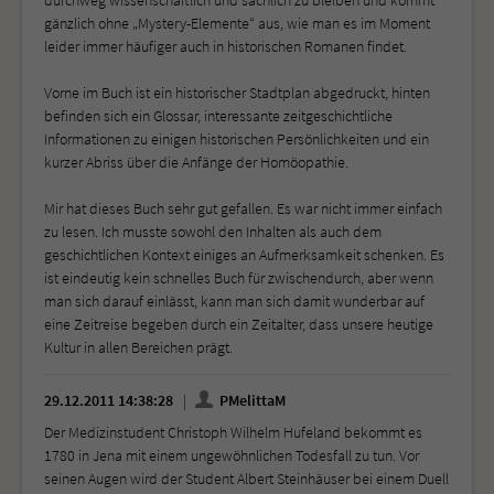
gänzlich ohne „Mystery-Elemente“ aus, wie man es im Moment
leider immer häufiger auch in historischen Romanen findet.
Vorne im Buch ist ein historischer Stadtplan abgedruckt, hinten
befinden sich ein Glossar, interessante zeitgeschichtliche
Informationen zu einigen historischen Persönlichkeiten und ein
kurzer Abriss über die Anfänge der Homöopathie.
Mir hat dieses Buch sehr gut gefallen. Es war nicht immer einfach
zu lesen. Ich musste sowohl den Inhalten als auch dem
geschichtlichen Kontext einiges an Aufmerksamkeit schenken. Es
ist eindeutig kein schnelles Buch für zwischendurch, aber wenn
man sich darauf einlässt, kann man sich damit wunderbar auf
eine Zeitreise begeben durch ein Zeitalter, dass unsere heutige
Kultur in allen Bereichen prägt.
29.12.2011 14:38:28
PMelittaM
Der Medizinstudent Christoph Wilhelm Hufeland bekommt es
1780 in Jena mit einem ungewöhnlichen Todesfall zu tun. Vor
seinen Augen wird der Student Albert Steinhäuser bei einem Duell