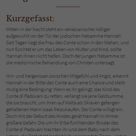
Sicherheitscode des Kontaktformulars zu
überprüfen.
Kurzgefasst:
Mitten in der Nacht steht ein venezianischer Adliger
aufgewühlt vor der Tür der jüdischen Hebamme Hannah:
Seit Tagen liegt die Frau des Conte schon in den Wehen, und
nun fürchtet er um das Leben von Mutter und Kind, sollte
Hannah ihnen nicht helfen. Doch der jungen Hebamme ist
die medizinische Behandlung von Christen untersagt.
Hin- und hergerissen zwischen Mitgefühl und Angst, erkennt
Hannah in der Bitte des Conte auch eine Chance und stellt
mutig eine Bedingung: Wenn es ihr gelingt, das Kind des
Conte di Padovani zu retten, verlangt sie jene Geldsumme,
die sie braucht, um ihren auf Malta als Sklaven gefangen
gehaltenen Mann Isaak freizukaufen. Der Conte willigt ein.
Doch mit der Geburt des Kindes gerät Hannah in immer
größere Gefahr. Die um ihr Erbe fürchtenden Brüder des
Conte di Padovani trachten ihr und dem Baby nach dem