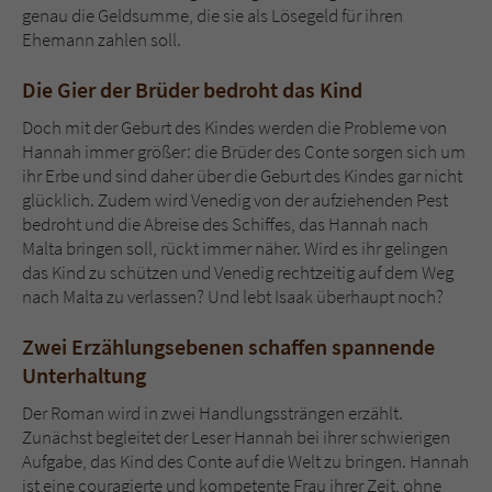
genau die Geldsumme, die sie als Lösegeld für ihren
Ehemann zahlen soll.
Die Gier der Brüder bedroht das Kind
Doch mit der Geburt des Kindes werden die Probleme von
Hannah immer größer: die Brüder des Conte sorgen sich um
ihr Erbe und sind daher über die Geburt des Kindes gar nicht
glücklich. Zudem wird Venedig von der aufziehenden Pest
bedroht und die Abreise des Schiffes, das Hannah nach
Malta bringen soll, rückt immer näher. Wird es ihr gelingen
das Kind zu schützen und Venedig rechtzeitig auf dem Weg
nach Malta zu verlassen? Und lebt Isaak überhaupt noch?
Zwei Erzählungsebenen schaffen spannende
Unterhaltung
Der Roman wird in zwei Handlungssträngen erzählt.
Zunächst begleitet der Leser Hannah bei ihrer schwierigen
Aufgabe, das Kind des Conte auf die Welt zu bringen. Hannah
ist eine couragierte und kompetente Frau ihrer Zeit, ohne