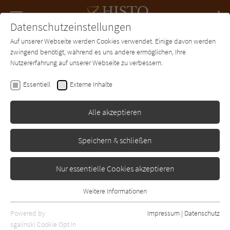
Navigation
Datenschutzeinstellungen
Couch
wechse
Auf unserer Webseite werden Cookies verwendet. Einige davon werden
Forum
Charts
Newsletter
SUCHE
zwingend benötigt, während es uns andere ermöglichen, Ihre
Nutzererfahrung auf unserer Webseite zu verbessern.
Roberta Rich
Essentiell
Externe Inhalte
Die Hebamme von
Venedig
Alle akzeptieren
-
Erschienen: Januar 2011
Bibliogr. Angaben
0
Speichern & schließen
Nur essentielle Cookies akzeptieren
Weitere Informationen
Essentiell
Essentielle Cookies werden für grundlegende Funktionen der
Powered by
Impressum
|
Datenschutz
Webseite benötigt. Dadurch ist gewährleistet, dass die Webseite
sgalinski Cookie Opt In