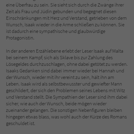
eine Überfrau zu sein. Sie sieht sich durch die Zwänge ihrer
Zeit als Frau und Jüdin gebunden und begegnet diesen
Einschränkungen mit Herz und Verstand, getrieben von dem
Wunsch, Isaak wieder in die Arme schließen zu können. Sie
ist dadurch eine sympathische und glaubwürdige
Protagonistin.
In der anderen Erzählebene erlebt der Leser Isaak auf Malta
bei seinem Kampf, sich als Sklave bis zur Zahlung des
Lösegeldes durchzuschlagen, ohne dabei getötet zu werden.
Isaaks Gedanken sind dabei immer wieder bei Hannah und
der Wunsch, wieder mit ihr vereint zu sein, hält ihn am
Leben. Isaak wird als selbstbewusster und gewiefter Mann
geschildert, der sich den Problemen seines Lebens mit Witz
und Verstand stellt. Die Sympathien der Leser sind ihm dabei
sicher, wie auch der Wunsch, beide mögen wieder
zueinander gelangen. Die sonstigen Nebenfiguren bleiben
hingegen etwas blass, was wohl auch der Kürze des Romans
geschuldet ist.