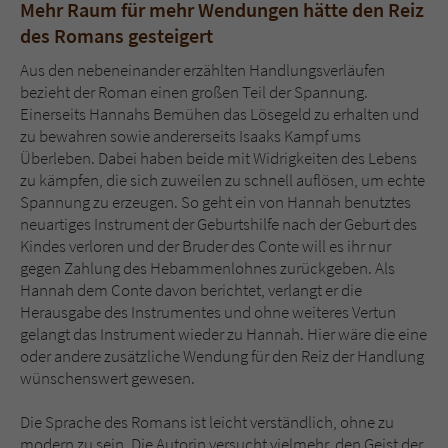
Mehr Raum für mehr Wendungen hätte den Reiz
des Romans gesteigert
Aus den nebeneinander erzählten Handlungsverläufen
bezieht der Roman einen großen Teil der Spannung.
Einerseits Hannahs Bemühen das Lösegeld zu erhalten und
zu bewahren sowie andererseits Isaaks Kampf ums
Überleben. Dabei haben beide mit Widrigkeiten des Lebens
zu kämpfen, die sich zuweilen zu schnell auflösen, um echte
Spannung zu erzeugen. So geht ein von Hannah benutztes
neuartiges Instrument der Geburtshilfe nach der Geburt des
Kindes verloren und der Bruder des Conte will es ihr nur
gegen Zahlung des Hebammenlohnes zurückgeben. Als
Hannah dem Conte davon berichtet, verlangt er die
Herausgabe des Instrumentes und ohne weiteres Vertun
gelangt das Instrument wieder zu Hannah. Hier wäre die eine
oder andere zusätzliche Wendung für den Reiz der Handlung
wünschenswert gewesen.
Die Sprache des Romans ist leicht verständlich, ohne zu
modern zu sein. Die Autorin versucht vielmehr, den Geist der