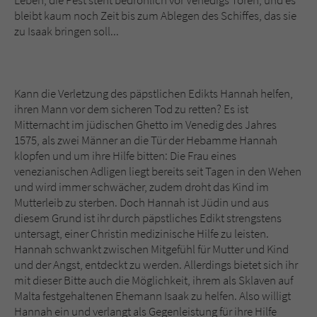
Leben, die Pest steht bedrohlich vor Venedigs Toren, und es
bleibt kaum noch Zeit bis zum Ablegen des Schiffes, das sie
zu Isaak bringen soll...
Kann die Verletzung des päpstlichen Edikts Hannah helfen,
ihren Mann vor dem sicheren Tod zu retten? Es ist
Mitternacht im jüdischen Ghetto im Venedig des Jahres
1575, als zwei Männer an die Tür der Hebamme Hannah
klopfen und um ihre Hilfe bitten: Die Frau eines
venezianischen Adligen liegt bereits seit Tagen in den Wehen
und wird immer schwächer, zudem droht das Kind im
Mutterleib zu sterben. Doch Hannah ist Jüdin und aus
diesem Grund ist ihr durch päpstliches Edikt strengstens
untersagt, einer Christin medizinische Hilfe zu leisten.
Hannah schwankt zwischen Mitgefühl für Mutter und Kind
und der Angst, entdeckt zu werden. Allerdings bietet sich ihr
mit dieser Bitte auch die Möglichkeit, ihrem als Sklaven auf
Malta festgehaltenen Ehemann Isaak zu helfen. Also willigt
Hannah ein und verlangt als Gegenleistung für ihre Hilfe