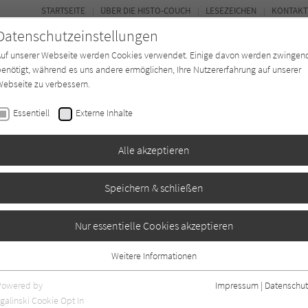
STARTSEITE
ÜBER DIE HISTO-COUCH
LESEZEICHEN
KONTAKT
Datenschutzeinstellungen
Auf unserer Webseite werden Cookies verwendet. Einige davon werden zwingen
enötigt, während es uns andere ermöglichen, Ihre Nutzererfahrung auf unserer
ebseite zu verbessern.
FORUM
Essentiell
Externe Inhalte
Buchtyp
Autor*in
Magazin
Ki
Alle akzeptieren
Speichern & schließen
icksals
Nur essentielle Cookies akzeptieren
Weitere Informationen
1
Essentiell
Essentielle Cookies werden für grundlegende Funktionen der Webseite
Powered by
Impressum
|
Datenschut
benötigt. Dadurch ist gewährleistet, dass die Webseite einwandfrei
galinski Cookie Opt In