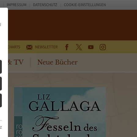
IMPRESSUM
DATENSCHUTZ
COOKIE-EINSTELLUNGEN
d
FACEBOOK
TWITTER
YOUTUBE
INSTAGRAM
CHARTS
NEWSLETTER
no & TV
Neue Bücher
z