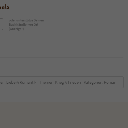
sals
oder unterstütze Deinen
Buchhändler vor Ort
(Anzeige*)
en:
Liebe & Romantik
Themen:
Krieg & Frieden
Kategorien:
Roman