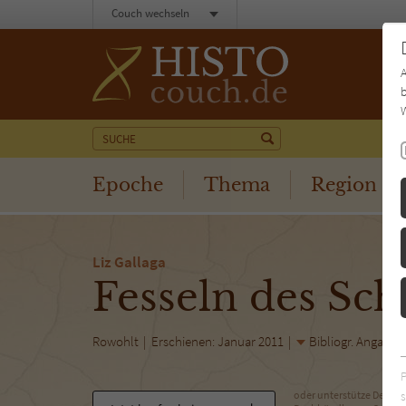
Couch wechseln
b
W
Epoche
Thema
Region
Liz Gallaga
Fesseln des Sch
Rowohlt
Erschienen: Januar 2011
Bibliogr. Angaben
s
oder unterstütze Deinen