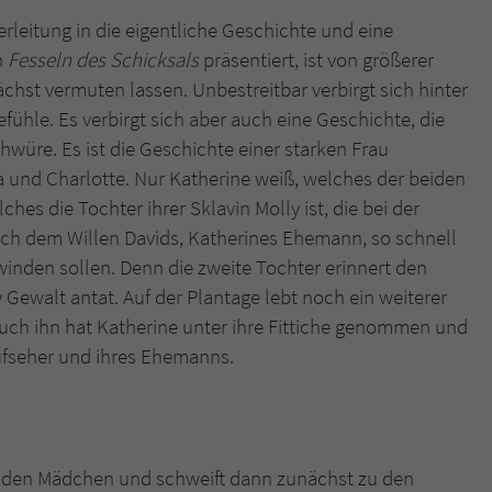
überprüfen.
rleitung in die eigentliche Geschichte und eine
n
Fesseln des Schicksals
präsentiert, ist von größerer
ächst vermuten lassen. Unbestreitbar verbirgt sich hinter
ühle. Es verbirgt sich aber auch eine Geschichte, die
würe. Es ist die Geschichte einer starken Frau
ia und Charlotte. Nur Katherine weiß, welches der beiden
es die Tochter ihrer Sklavin Molly ist, die bei der
ach dem Willen Davids, Katherines Ehemann, so schnell
inden sollen. Denn die zweite Tochter erinnert den
Gewalt antat. Auf der Plantage lebt noch ein weiterer
Auch ihn hat Katherine unter ihre Fittiche genommen und
ufseher und ihres Ehemanns.
eiden Mädchen und schweift dann zunächst zu den