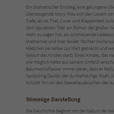
Ein dramatischer Einstieg, eine gelungene Übe
überzeugende Story: Was sich den Lesern vo
Tiefe, als es Titel, Cover und Klappentext zun
dem opulenten Titel ein Roman der großen Gef
mehr zu sagen hat, als schmelzende Liebessch
(Katherine) und ihrer beider Töchter Hortens
Mädchen sie selber zur Welt gebracht und welch
Geburt des Kindes starb. Eines Kindes, das n
wie möglich hätte aus seinem Umfeld verschw
Baumwollpflanzer immer daran, dass er Molly 
Sprössling Davids: der dunkelhäutige Noah. 
schützt ihn vor den Gewaltausbrüchen der A
Stimmige Darstellung
Die Geschichte beginnt mit der Geburt der b