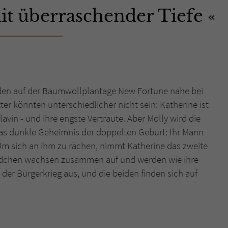
it überraschender Tiefe
Name
tx_pwcomments_ahash
Anbieter
Literatur-Couch Medien GmbH & Co. KG
Laufzeit
1 Jahr
rden auf der Baumwollplantage New Fortune nahe bei
Zweck
Cookie für Kommentare einzelner Buchtitel
r könnten unterschiedlicher nicht sein: Katherine ist
lavin - und ihre engste Vertraute. Aber Molly wird die
Name
fe_typo_user
as dunkle Geheimnis der doppelten Geburt: Ihr Mann
m sich an ihm zu rächen, nimmt Katherine das zweite
Anbieter
Literatur-Couch Medien GmbH & Co. KG
 Mädchen wachsen zusammen auf und werden wie ihre
der Bürgerkrieg aus, und die beiden finden sich auf
Laufzeit
Session
Dieses Cookie gewährleistet die Kommunikation der
Webseite mit dem Benutzer. Es wird benötigt um z. B.
Zweck
den Sicherheitscode des Kontaktformulars zu