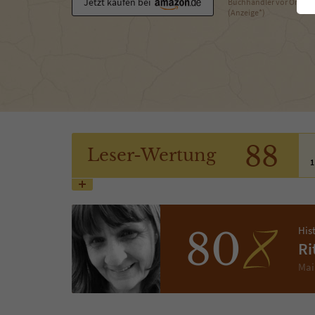
Jetzt kaufen bei
Buchhändler vor Ort
(Anzeige*)
88
Leser
-Wertung
1
His
80
Ri
Mai