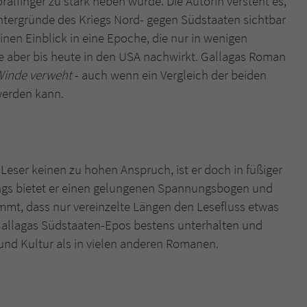
alfinger zu stark heben würde. Die Autorin versteht es,
intergründe des Kriegs Nord- gegen Südstaaten sichtbar
nen Einblick in eine Epoche, die nur in wenigen
 aber bis heute in den USA nachwirkt. Gallagas Roman
inde verweht
- auch wenn ein Vergleich der beiden
werden kann.
 Leser keinen zu hohen Anspruch, ist er doch in füßiger
dings bietet er einen gelungenen Spannungsbogen und
mmt, dass nur vereinzelte Längen den Lesefluss etwas
allagas Südstaaten-Epos bestens unterhalten und
und Kultur als in vielen anderen Romanen.