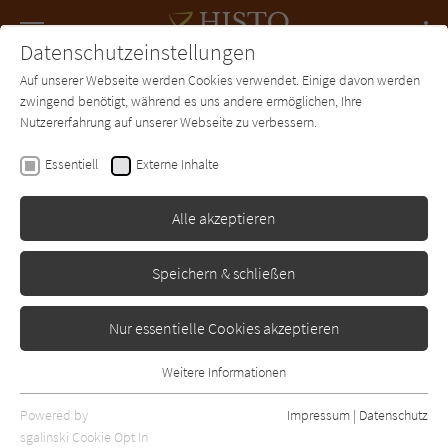
Navigation
Datenschutzeinstellungen
Couch
wechse
Auf unserer Webseite werden Cookies verwendet. Einige davon werden
Forum
Charts
Newsletter
SUCHE
zwingend benötigt, während es uns andere ermöglichen, Ihre
Nutzererfahrung auf unserer Webseite zu verbessern.
Irène Némirovsky
Essentiell
Externe Inhalte
Die Familie Hardelot
Alle akzeptieren
Knaus
Erschienen: Januar 2010
Bibliogr. Angaben
0
Speichern & schließen
Nur essentielle Cookies akzeptieren
Weitere Informationen
Essentiell
Essentielle Cookies werden für grundlegende Funktionen der
Powered by
Impressum
|
Datenschutz
Webseite benötigt. Dadurch ist gewährleistet, dass die Webseite
sgalinski Cookie Opt In