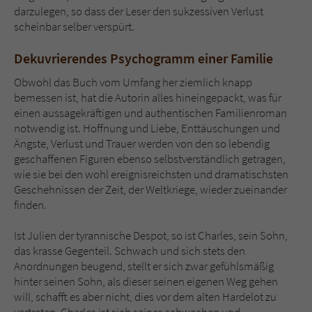
darzulegen, so dass der Leser den sukzessiven Verlust
scheinbar selber verspürt.
Dekuvrierendes Psychogramm einer Familie
Obwohl das Buch vom Umfang her ziemlich knapp
bemessen ist, hat die Autorin alles hineingepackt, was für
einen aussagekräftigen und authentischen Familienroman
notwendig ist. Hoffnung und Liebe, Enttäuschungen und
Ängste, Verlust und Trauer werden von den so lebendig
geschaffenen Figuren ebenso selbstverständlich getragen,
wie sie bei den wohl ereignisreichsten und dramatischsten
Geschehnissen der Zeit, der Weltkriege, wieder zueinander
finden.
Ist Julien der tyrannische Despot, so ist Charles, sein Sohn,
das krasse Gegenteil. Schwach und sich stets den
Anordnungen beugend, stellt er sich zwar gefühlsmäßig
hinter seinen Sohn, als dieser seinen eigenen Weg gehen
will, schafft es aber nicht, dies vor dem alten Hardelot zu