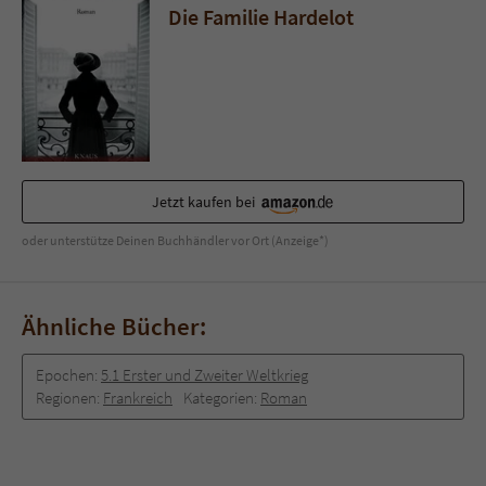
Die Familie Hardelot
Jetzt kaufen bei
oder unterstütze Deinen Buchhändler vor Ort (Anzeige*)
Ähnliche Bücher:
Epochen:
5.1 Erster und Zweiter Weltkrieg
Regionen:
Frankreich
Kategorien:
Roman