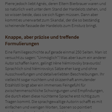
Pierre jedoch liebt Agnés, deren Eltern Bierbrauer waren und
so natürlich weit unter dem Stand der Hardelots stehen, und
so wissen beide, dass sie sich fügen müssen. Dann aber
kommt es unerwartet zum Skandal, der die so beständig
scheinende Fassade der Hardelots zum Einsturz bringt.
Knappe, aber präzise und treffende
Formulierungen
Eine Familiegeschichte auf gerade einmal 250 Seiten. Man ist
versucht zu sagen: "Unmöglich"! Was aber kaum ein anderer
Autor schaffen kann, gelingt Irène Némirovsky bravourös!
Sprachlich sind Némirovskys Sätze eher karg und ohne
Ausschweifungen und detailverliebten Beschreibungen. Ihr
vielleicht sogar nüchtern und skizzenhaft anmutender
Erzählstil birgt aber ein immenses Feingefühl für
zwischenmenschliche Schwingungen und Empfindungen,
die durch eben diese nüchterne Sprache erst richtig zum
Tragen kommt. Die sprachgewaltige Autorin schafft es mit
einfachen und wenigen Worten, Szenen so pointiert