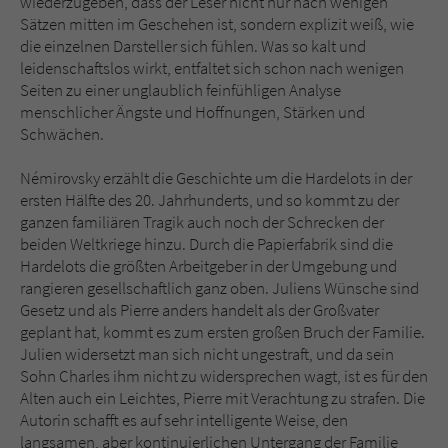
wiederzugeben, dass der Leser nicht nur nach wenigen
Sätzen mitten im Geschehen ist, sondern explizit weiß, wie
die einzelnen Darsteller sich fühlen. Was so kalt und
leidenschaftslos wirkt, entfaltet sich schon nach wenigen
Seiten zu einer unglaublich feinfühligen Analyse
menschlicher Ängste und Hoffnungen, Stärken und
Schwächen.
Némirovsky erzählt die Geschichte um die Hardelots in der
ersten Hälfte des 20. Jahrhunderts, und so kommt zu der
ganzen familiären Tragik auch noch der Schrecken der
beiden Weltkriege hinzu. Durch die Papierfabrik sind die
Hardelots die größten Arbeitgeber in der Umgebung und
rangieren gesellschaftlich ganz oben. Juliens Wünsche sind
Gesetz und als Pierre anders handelt als der Großvater
geplant hat, kommt es zum ersten großen Bruch der Familie.
Julien widersetzt man sich nicht ungestraft, und da sein
Sohn Charles ihm nicht zu widersprechen wagt, ist es für den
Alten auch ein Leichtes, Pierre mit Verachtung zu strafen. Die
Autorin schafft es auf sehr intelligente Weise, den
langsamen, aber kontinuierlichen Untergang der Familie