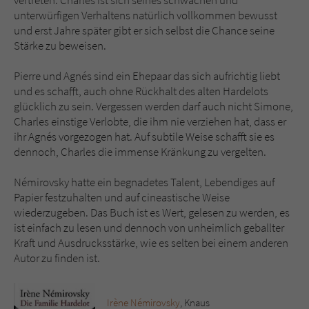
vertreten. Charles ist sich seines schwachen und
unterwürfigen Verhaltens natürlich vollkommen bewusst
und erst Jahre später gibt er sich selbst die Chance seine
Stärke zu beweisen.
Pierre und Agnés sind ein Ehepaar das sich aufrichtig liebt
und es schafft, auch ohne Rückhalt des alten Hardelots
glücklich zu sein. Vergessen werden darf auch nicht Simone,
Charles einstige Verlobte, die ihm nie verziehen hat, dass er
ihr Agnés vorgezogen hat. Auf subtile Weise schafft sie es
dennoch, Charles die immense Kränkung zu vergelten.
Némirovsky hatte ein begnadetes Talent, Lebendiges auf
Papier festzuhalten und auf cineastische Weise
wiederzugeben. Das Buch ist es Wert, gelesen zu werden, es
ist einfach zu lesen und dennoch von unheimlich geballter
Kraft und Ausdrucksstärke, wie es selten bei einem anderen
Autor zu finden ist.
Irène Némirovsky
, Knaus