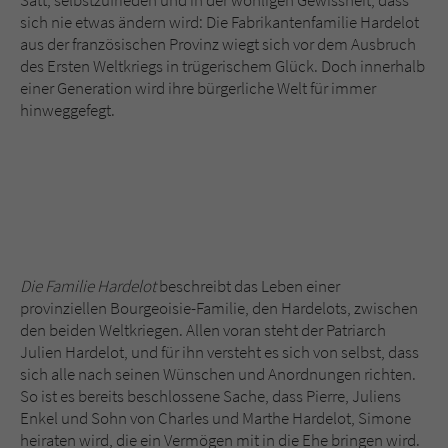
Satt, selbstzufrieden und in der wohligen Gewissheit, dass
Sicherheitscode des Kontaktformulars zu
sich nie etwas ändern wird: Die Fabrikantenfamilie Hardelot
überprüfen.
aus der französischen Provinz wiegt sich vor dem Ausbruch
des Ersten Weltkriegs in trügerischem Glück. Doch innerhalb
einer Generation wird ihre bürgerliche Welt für immer
hinweggefegt.
Die Familie Hardelot
beschreibt das Leben einer
provinziellen Bourgeoisie-Familie, den Hardelots, zwischen
den beiden Weltkriegen. Allen voran steht der Patriarch
Julien Hardelot, und für ihn versteht es sich von selbst, dass
sich alle nach seinen Wünschen und Anordnungen richten.
So ist es bereits beschlossene Sache, dass Pierre, Juliens
Enkel und Sohn von Charles und Marthe Hardelot, Simone
heiraten wird, die ein Vermögen mit in die Ehe bringen wird.