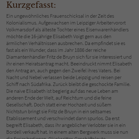
Sicherheitscode des Kontaktformulars zu
Kurzgefasst:
überprüfen.
Ein ungewöhnliches Frauenschicksal in der Zeit des
Kolonialismus. Aufgewachsen im Leipziger Arbeitervorort
Volkmarsdorf als älteste Tochter eines Eisenwarenhändlers
möchte die 16-jährige Elisabeth Voigt gern aus den
ärmlichen Verhältnissen ausbrechen. Da empfindet sie es
fast als ein Wunder, dass im Jahr 1886 der reiche
Diamantenhändler Fritz de Bruyn sich für sie interessiert und
ihr einen Heiratsantrag macht. Beeindruckt nimmt Elisabeth
den Antrag an, auch gegen den Zweifel ihres Vaters. Bei
Nacht und Nebel verlassen beide Leipzig und reisen per
Schiff nach Südafrika. Zurück bleibt die geschockte Familie.
Die naive Elisabeth ist begierig auf das neue Leben am
anderen Ende der Welt, auf Reichtum und die feine
Gesellschaft. Doch statt einer Hochzeit und süßem
Nichtstun bringt sie Fritz de Bruyn in ein seltsames
Etablissement und verschwindet dann spurlos. Da erst
begreift Elisabeth, dass ihr angeblicher Verlobter sie in ein
Bordell verkauft hat. In einem alten Bergwerk muss sie nun
die Freier bedienen, Glücksritter, Geschäftsleute,