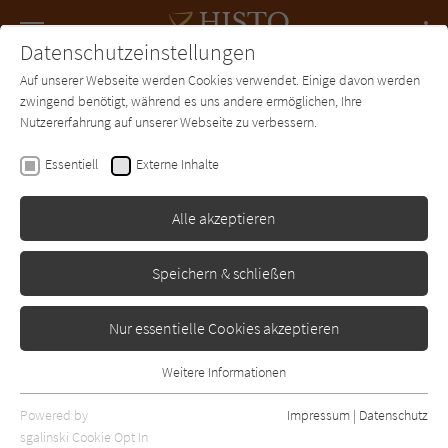
Navigation
Datenschutzeinstellungen
Couch
wechse
Auf unserer Webseite werden Cookies verwendet. Einige davon werden
Forum
Charts
Newsletter
SUCHE
zwingend benötigt, während es uns andere ermöglichen, Ihre
Nutzererfahrung auf unserer Webseite zu verbessern.
Susan Hastings
Essentiell
Externe Inhalte
Blauer Staub
Alle akzeptieren
-
Erschienen: Januar 2010
Bibliogr. Angaben
0
Speichern & schließen
Nur essentielle Cookies akzeptieren
Weitere Informationen
Essentiell
Essentielle Cookies werden für grundlegende Funktionen der
Powered by
Impressum
|
Datenschutz
Webseite benötigt. Dadurch ist gewährleistet, dass die Webseite
sgalinski Cookie Opt In