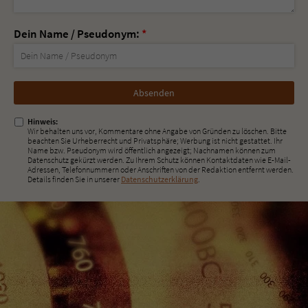
Dein Name / Pseudonym:
*
Nicht
ausfüllen!
Hinweis:
Wir behalten uns vor, Kommentare ohne Angabe von Gründen zu löschen. Bitte
beachten Sie Urheberrecht und Privatsphäre; Werbung ist nicht gestattet. Ihr
Name bzw. Pseudonym wird öffentlich angezeigt; Nachnamen können zum
Datenschutz gekürzt werden. Zu Ihrem Schutz können Kontaktdaten wie E-Mail-
Adressen, Telefonnummern oder Anschriften von der Redaktion entfernt werden.
Details finden Sie in unserer
Datenschutzerklärung
.