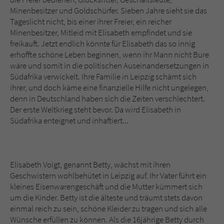
Minenbesitzer und Goldschürfer. Sieben Jahre sieht sie das
Tageslicht nicht, bis einer ihrer Freier, ein reicher
Minenbesitzer, Mitleid mit Elisabeth empfindet und sie
freikauft. Jetzt endlich könnte für Elisabeth das so innig
erhoffte schöne Leben beginnen, wenn ihr Mann nicht Bure
wäre und somit in die politischen Auseinandersetzungen in
Südafrika verwickelt. Ihre Familie in Leipzig schämt sich
ihrer, und doch käme eine finanzielle Hilfe nicht ungelegen,
denn in Deutschland haben sich die Zeiten verschlechtert.
Der erste Weltkrieg steht bevor. Da wird Elisabeth in
Südafrika enteignet und inhaftiert...
Elisabeth Voigt, genannt Betty, wächst mit ihren
Geschwistern wohlbehütet in Leipzig auf. Ihr Vater führt ein
kleines Eisenwarengeschäft und die Mutter kümmert sich
um die Kinder. Betty ist die älteste und träumt stets davon
einmal reich zu sein, schöne Kleider zu tragen und sich alle
Wünsche erfüllen zu können. Als die 16jährige Betty durch