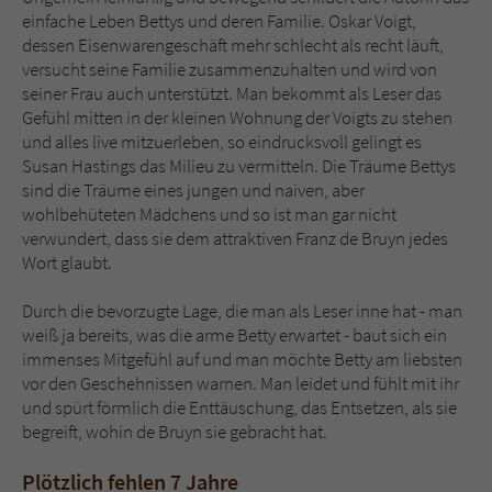
einfache Leben Bettys und deren Familie. Oskar Voigt,
dessen Eisenwarengeschäft mehr schlecht als recht läuft,
versucht seine Familie zusammenzuhalten und wird von
seiner Frau auch unterstützt. Man bekommt als Leser das
Gefühl mitten in der kleinen Wohnung der Voigts zu stehen
und alles live mitzuerleben, so eindrucksvoll gelingt es
Susan Hastings das Milieu zu vermitteln. Die Träume Bettys
sind die Träume eines jungen und naiven, aber
wohlbehüteten Mädchens und so ist man gar nicht
verwundert, dass sie dem attraktiven Franz de Bruyn jedes
Wort glaubt.
Durch die bevorzugte Lage, die man als Leser inne hat - man
weiß ja bereits, was die arme Betty erwartet - baut sich ein
immenses Mitgefühl auf und man möchte Betty am liebsten
vor den Geschehnissen warnen. Man leidet und fühlt mit ihr
und spürt förmlich die Enttäuschung, das Entsetzen, als sie
begreift, wohin de Bruyn sie gebracht hat.
Plötzlich fehlen 7 Jahre