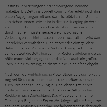
Hastings Schilderungen sind hervorragend, beinahe
makellos, bis Betty ins Bordell kommt. Man erlebt noch ihre
ersten Begegnungen mit und dann ist plötzlich ein Schnitt
von sieben Jahren. Wie es ihr in dieser Zeit erging (in der sie
anscheinend auch nie das Tageslicht sah), was sie alles
durchmachen musste, gerade welch psychische
Verletzungen das hinterlassen haben muss, all das wird dem
Leser leider vorenthalten. Dies ist zwar das einzige, aber
dafür sehr große Manko des Buches. Denn gerade diese
schwere Zeit die Betty hier vor ihrer Rettung erleben musste,
hätte enorm viel hergegeben und reißt so auch ein großes
Loch in die Bewertung, da einem diese Zeit einfach abgeht.
Nach dem der wirklich reiche Pieter Bloemberg sie freikauft,
beginnt für sie das Leben, das sie sich erträumt und wohl
auch verdient hat. Schwungvoll und lebendig zeichnet
Hastings nun alle erfreulichen Erlebnisse Bettys bis hin zur
Rückkehr nach Deutschland. Das Wiedersehen mit ihrer
Familie, der Beginn des Ersten Weltkrieges, all die Ereignisse
schildert Hastings wunderbar und farbenprächtig, aber auch