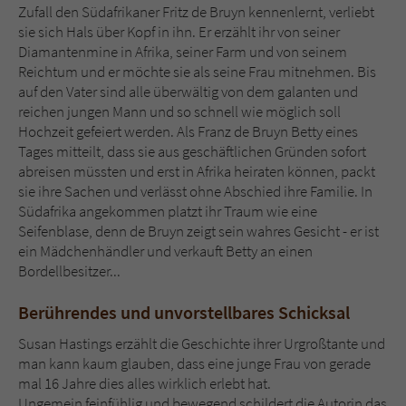
Zufall den Südafrikaner Fritz de Bruyn kennenlernt, verliebt
sie sich Hals über Kopf in ihn. Er erzählt ihr von seiner
Diamantenmine in Afrika, seiner Farm und von seinem
Reichtum und er möchte sie als seine Frau mitnehmen. Bis
auf den Vater sind alle überwältig von dem galanten und
reichen jungen Mann und so schnell wie möglich soll
Hochzeit gefeiert werden. Als Franz de Bruyn Betty eines
Tages mitteilt, dass sie aus geschäftlichen Gründen sofort
abreisen müssten und erst in Afrika heiraten können, packt
sie ihre Sachen und verlässt ohne Abschied ihre Familie. In
Südafrika angekommen platzt ihr Traum wie eine
Seifenblase, denn de Bruyn zeigt sein wahres Gesicht - er ist
ein Mädchenhändler und verkauft Betty an einen
Bordellbesitzer...
Berührendes und unvorstellbares Schicksal
Susan Hastings erzählt die Geschichte ihrer Urgroßtante und
man kann kaum glauben, dass eine junge Frau von gerade
mal 16 Jahre dies alles wirklich erlebt hat.
Ungemein feinfühlig und bewegend schildert die Autorin das