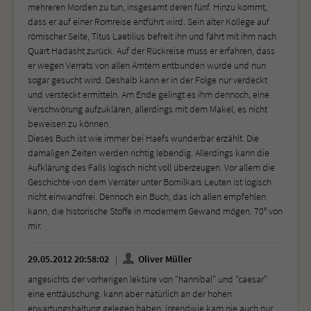
mehreren Morden zu tun, insgesamt deren fünf. Hinzu kommt,
dass er auf einer Romreise entführt wird. Sein alter Kollege auf
römischer Seite, Titus Laetilius befreit ihn und fährt mit ihm nach
Quart Hadasht zurück. Auf der Rückreise muss er erfahren, dass
er wegen Verrats von allen Ämtern entbunden wurde und nun
sogar gesucht wird. Deshalb kann er in der Folge nur verdeckt
und versteckt ermitteln. Am Ende gelingt es ihm dennoch, eine
Verschwörung aufzuklären, allerdings mit dem Makel, es nicht
beweisen zu können.
Dieses Buch ist wie immer bei Haefs wunderbar erzählt. Die
damaligen Zeiten werden richtig lebendig. Allerdings kann die
Aufklärung des Falls logisch nicht voll überzeugen. Vor allem die
Geschichte von dem Verräter unter Bomilkars Leuten ist logisch
nicht einwandfrei. Dennoch ein Buch, das ich allen empfehlen
kann, die historische Stoffe in modernem Gewand mögen. 70° von
mir.
29.05.2012 20:58:02
Oliver Müller
angesichts der vorherigen lektüre von "hannibal" und "caesar"
eine enttäuschung. kann aber natürlich an der hohen
erwartungshaltung gelegen haben. irgendwie kam nie auch nur