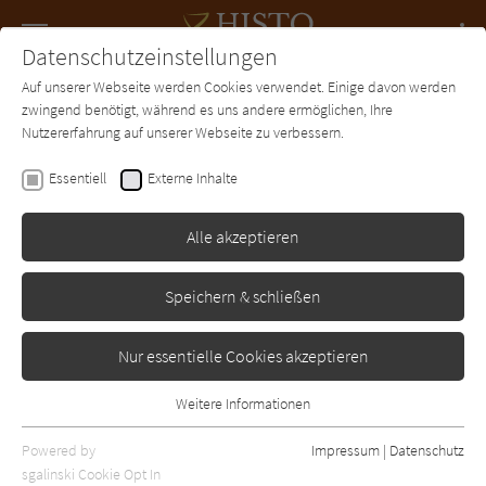
Navigation
Datenschutzeinstellungen
Couch
wechse
Auf unserer Webseite werden Cookies verwendet. Einige davon werden
Forum
Charts
Newsletter
SUCHE
zwingend benötigt, während es uns andere ermöglichen, Ihre
Nutzererfahrung auf unserer Webseite zu verbessern.
Gisbert Haefs
Essentiell
Externe Inhalte
Die Mörder von Karthago
Alle akzeptieren
Heyne
Erschienen: Januar 2010
Bibliogr. Angaben
2
Speichern & schließen
Nur essentielle Cookies akzeptieren
Weitere Informationen
Essentiell
Essentielle Cookies werden für grundlegende Funktionen der
Powered by
Impressum
|
Datenschutz
Webseite benötigt. Dadurch ist gewährleistet, dass die Webseite
sgalinski Cookie Opt In