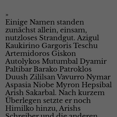
Einige Namen standen
zunächst allein, einsam,
nutzloses Strandgut. Azigul
Kaukirino Gargoris Teschu
Artemidoros Giskon
Autolykos Mutumbal Dyamir
Paltibar Barako Patroklos
Duush Zililsan Vavurro Nymar
Aspasia Niobe Myron Hepsibal
Arish Sakarbal. Nach kurzem
Überlegen setzte er noch
Himilko hinzu, Arishs
Schreiber und die anderen