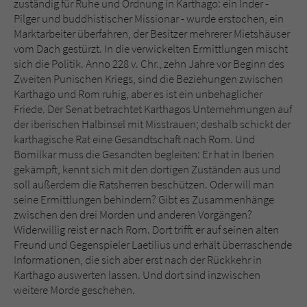
zuständig für Ruhe und Ordnung in Karthago: ein Inder -
Sicherheitscode des Kontaktformulars zu
Pilger und buddhistischer Missionar - wurde erstochen, ein
überprüfen.
Marktarbeiter überfahren, der Besitzer mehrerer Mietshäuser
vom Dach gestürzt. In die verwickelten Ermittlungen mischt
sich die Politik. Anno 228 v. Chr., zehn Jahre vor Beginn des
Zweiten Punischen Kriegs, sind die Beziehungen zwischen
Karthago und Rom ruhig, aber es ist ein unbehaglicher
Friede. Der Senat betrachtet Karthagos Unternehmungen auf
der iberischen Halbinsel mit Misstrauen; deshalb schickt der
karthagische Rat eine Gesandtschaft nach Rom. Und
Bomilkar muss die Gesandten begleiten: Er hat in Iberien
gekämpft, kennt sich mit den dortigen Zuständen aus und
soll außerdem die Ratsherren beschützen. Oder will man
seine Ermittlungen behindern? Gibt es Zusammenhänge
zwischen den drei Morden und anderen Vorgängen?
Widerwillig reist er nach Rom. Dort trifft er auf seinen alten
Freund und Gegenspieler Laetilius und erhält überraschende
Informationen, die sich aber erst nach der Rückkehr in
Karthago auswerten lassen. Und dort sind inzwischen
weitere Morde geschehen.