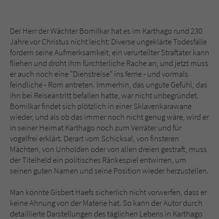
Der Herr der Wächter Bomilkar hat es im Karthago rund 230
Jahre vor Christus nicht leicht: Diverse ungeklärte Todesfälle
fordern seine Aufmerksamkeit, ein verurteilter Straftäter kann
fliehen und droht ihm fürchterliche Rache an, und jetzt muss
er auch noch eine "Dienstreise" ins ferne - und vormals
feindliche - Rom antreten. Immerhin, das ungute Gefühl, das
ihn bei Reiseantritt befallen hatte, war nicht unbegründet.
Bomilkar findet sich plötzlich in einer Sklavenkarawane
wieder, und als ob das immer noch nicht genug wäre, wird er
in seiner Heimat Karthago noch zum Verräter und für
vogelfrei erklärt. Derart vom Schicksal, von finsteren
Mächten, von Unholden oder von allen dreien gestraft, muss
der Titelheld ein politisches Ränkespiel entwirren, um
seinen guten Namen und seine Position wieder herzustellen.
Man könnte Gisbert Haefs sicherlich nicht vorwerfen, dass er
keine Ahnung von der Materie hat. So kann der Autor durch
detaillierte Darstellungen des täglichen Lebens in Karthago