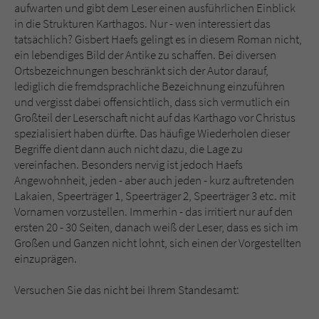
aufwarten und gibt dem Leser einen ausführlichen Einblick
in die Strukturen Karthagos. Nur - wen interessiert das
tatsächlich? Gisbert Haefs gelingt es in diesem Roman nicht,
ein lebendiges Bild der Antike zu schaffen. Bei diversen
Ortsbezeichnungen beschränkt sich der Autor darauf,
lediglich die fremdsprachliche Bezeichnung einzuführen
und vergisst dabei offensichtlich, dass sich vermutlich ein
Großteil der Leserschaft nicht auf das Karthago vor Christus
spezialisiert haben dürfte. Das häufige Wiederholen dieser
Begriffe dient dann auch nicht dazu, die Lage zu
vereinfachen. Besonders nervig ist jedoch Haefs
Angewohnheit, jeden - aber auch jeden - kurz auftretenden
Lakaien, Speerträger 1, Speerträger 2, Speerträger 3 etc. mit
Vornamen vorzustellen. Immerhin - das irritiert nur auf den
ersten 20 - 30 Seiten, danach weiß der Leser, dass es sich im
Großen und Ganzen nicht lohnt, sich einen der Vorgestellten
einzuprägen.
Versuchen Sie das nicht bei Ihrem Standesamt: