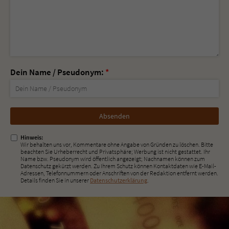
Dein Name / Pseudonym:
*
Nicht
ausfüllen!
Hinweis:
Wir behalten uns vor, Kommentare ohne Angabe von Gründen zu löschen. Bitte
beachten Sie Urheberrecht und Privatsphäre; Werbung ist nicht gestattet. Ihr
Name bzw. Pseudonym wird öffentlich angezeigt; Nachnamen können zum
Datenschutz gekürzt werden. Zu Ihrem Schutz können Kontaktdaten wie E-Mail-
Adressen, Telefonnummern oder Anschriften von der Redaktion entfernt werden.
Details finden Sie in unserer
Datenschutzerklärung
.