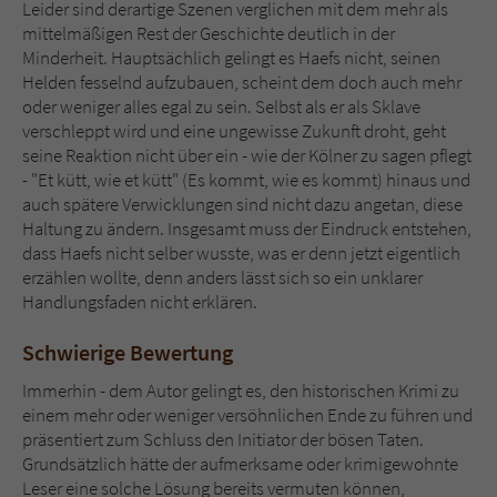
Leider sind derartige Szenen verglichen mit dem mehr als
mittelmäßigen Rest der Geschichte deutlich in der
Minderheit. Hauptsächlich gelingt es Haefs nicht, seinen
Helden fesselnd aufzubauen, scheint dem doch auch mehr
oder weniger alles egal zu sein. Selbst als er als Sklave
verschleppt wird und eine ungewisse Zukunft droht, geht
seine Reaktion nicht über ein - wie der Kölner zu sagen pflegt
- "Et kütt, wie et kütt" (Es kommt, wie es kommt) hinaus und
auch spätere Verwicklungen sind nicht dazu angetan, diese
Haltung zu ändern. Insgesamt muss der Eindruck entstehen,
dass Haefs nicht selber wusste, was er denn jetzt eigentlich
erzählen wollte, denn anders lässt sich so ein unklarer
Handlungsfaden nicht erklären.
Schwierige Bewertung
Immerhin - dem Autor gelingt es, den historischen Krimi zu
einem mehr oder weniger versöhnlichen Ende zu führen und
präsentiert zum Schluss den Initiator der bösen Taten.
Grundsätzlich hätte der aufmerksame oder krimigewohnte
Leser eine solche Lösung bereits vermuten können,