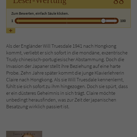
88
Leser
-Wertung
Zum Bewerten, einfach Säule klicken.
Name
tx_pwcomments_ahash
1
100
Anbieter
Literatur-Couch Medien GmbH & Co. KG
Laufzeit
1 Jahr
Als der Engländer Will Truesdale 1941 nach Hongkong
kommt, verliebt er sich sofort in die mondäne, exzentrische
Zweck
Cookie für Kommentare einzelner Buchtitel
Trudy chinesisch-portugiesischer Abstammung. Doch die
Invasion der Japaner stellt ihre Beziehung auf eine harte
Probe. Zehn Jahre später kommt die junge Klavierlehrerin
Name
fe_typo_user
Claire nach Hongkong. Als sie Will Truesdale kennenlernt,
fühlt sie sich sofort zu ihm hingezogen. Doch sie spürt, dass
Anbieter
Literatur-Couch Medien GmbH & Co. KG
er ein düsteres Geheimnis in sich trägt. Claire möchte
unbedingt herausfinden, was zur Zeit der japanischen
Laufzeit
Session
Besatzung wirklich passiert ist.
Dieses Cookie gewährleistet die
Kommunikation der Webseite mit dem
Zweck
Benutzer. Es wird benötigt um z. B. den