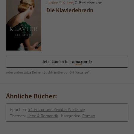
Sicherheitscode des Kontaktformulars zu
Janice Y. K. Lee
, C. Bertelsmann
überprüfen.
Die Klavierlehrerin
Jetzt kaufen bei
oder unterstütze Deinen Buchhändler vor Ort (Anzeige*)
Ähnliche Bücher:
Epochen:
5.1 Erster und Zweiter Weltkrieg
Themen:
Liebe & Romantik
Kategorien:
Roman