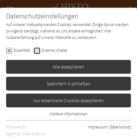
Navigation
Datenschutzeinstellungen
Couch
wechse
Auf unserer Webseite werden Cookies verwendet. Einige davon werden
Forum
Charts
Newsletter
SUCHE
zwingend benötigt, während es uns andere ermöglichen, Ihre
Nutzererfahrung auf unserer Webseite zu verbessern.
Janice Y. K. Lee
Essentiell
Externe Inhalte
Die Klavierlehrerin
Alle akzeptieren
C. Bertelsmann
Erschienen: Januar 2010
Bibliogr. Angaben
0
Speichern & schließen
Nur essentielle Cookies akzeptieren
Weitere Informationen
Essentiell
Essentielle Cookies werden für grundlegende Funktionen der
Powered by
Impressum
|
Datenschutz
Webseite benötigt. Dadurch ist gewährleistet, dass die Webseite
sgalinski Cookie Opt In