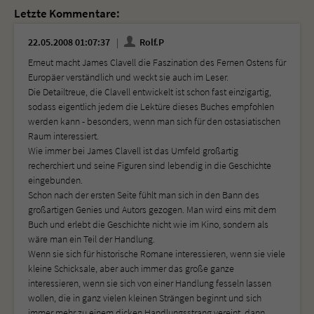
Letzte Kommentare:
22.05.2008 01:07:37
Rolf.P
Erneut macht James Clavell die Faszination des Fernen Ostens für
Europäer verständlich und weckt sie auch im Leser.
Die Detailtreue, die Clavell entwickelt ist schon fast einzigartig,
sodass eigentlich jedem die Lektüre dieses Buches empfohlen
werden kann - besonders, wenn man sich für den ostasiatischen
Raum interessiert.
Wie immer bei James Clavell ist das Umfeld großartig
recherchiert und seine Figuren sind lebendig in die Geschichte
eingebunden.
Schon nach der ersten Seite fühlt man sich in den Bann des
großartigen Genies und Autors gezogen. Man wird eins mit dem
Buch und erlebt die Geschichte nicht wie im Kino, sondern als
wäre man ein Teil der Handlung.
Wenn sie sich für historische Romane interessieren, wenn sie viele
kleine Schicksale, aber auch immer das große ganze
interessieren, wenn sie sich von einer Handlung fesseln lassen
wollen, die in ganz vielen kleinen Strängen beginnt und sich
immer mehr zu einem dicken Handlungsstrang vereint, dann