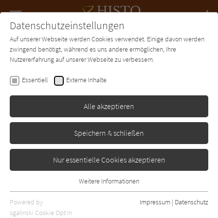
Navigation
Datenschutzeinstellungen
Couch
wechse
Auf unserer Webseite werden Cookies verwendet. Einige davon werden
Forum
Charts
Newsletter
SUCHE
zwingend benötigt, während es uns andere ermöglichen, Ihre
Nutzererfahrung auf unserer Webseite zu verbessern.
James Clavell
Essentiell
Externe Inhalte
Gai-Jin
Alle akzeptieren
-
Erschienen: Januar 1993
Bibliogr. Angaben
1
Speichern & schließen
Nur essentielle Cookies akzeptieren
Weitere Informationen
Essentiell
Essentielle Cookies werden für grundlegende Funktionen der
Powered by
Impressum
|
Datenschutz
Webseite benötigt. Dadurch ist gewährleistet, dass die Webseite
sgalinski Cookie Opt In