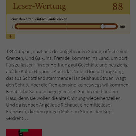
88
Leser
-Wertung
Name
tx_pwcomments_ahash
Zum Bewerten, einfach Säule klicken.
1
100
Anbieter
Literatur-Couch Medien GmbH & Co. KG
Laufzeit
1 Jahr
1842: Japan, das Land der aufgehenden Sonne, öffnet seine
Zweck
Cookie für Kommentare einzelner Buchtitel
Grenzen. Und Gai-Jins, Fremde, kommen ins Land, um dort
Fuß zu fassen – in der Hoffnung auf Geschäfte und neugierig
auf die Kultur Nippons. Auch das Noble House Hongkong,
Name
fe_typo_user
das aus Schottland stammende Handelshaus Struan, wagt
den Schritt. Aber die Fremden sind keineswegs willkommen:
Anbieter
Literatur-Couch Medien GmbH & Co. KG
Fanatische Samurai begegnen den Gai-Jin mit blindem
Hass, denn sie wollen die alte Ordnung wiederherstellen.
Laufzeit
Session
Und da ist noch Angélique Richaud, eine mittellose
Französin, die dem jungen Malcolm Struan den Kopf
Dieses Cookie gewährleistet die
verdreht…
Kommunikation der Webseite mit dem
Zweck
Benutzer. Es wird benötigt um z. B. den