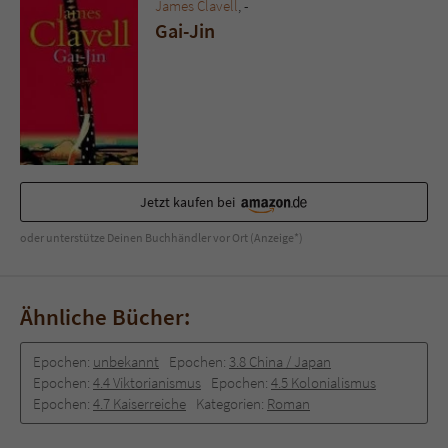
Sicherheitscode des Kontaktformulars zu
James Clavell
, -
überprüfen.
Gai-Jin
Jetzt kaufen bei
oder unterstütze Deinen Buchhändler vor Ort (Anzeige*)
Ähnliche Bücher:
Epochen:
unbekannt
Epochen:
3.8 China / Japan
Epochen:
4.4 Viktorianismus
Epochen:
4.5 Kolonialismus
Epochen:
4.7 Kaiserreiche
Kategorien:
Roman