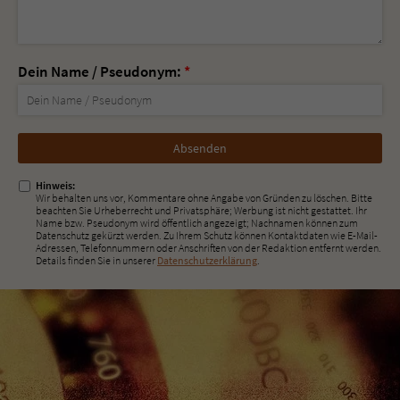
Dein Name / Pseudonym:
*
Nicht
ausfüllen!
Hinweis:
Wir behalten uns vor, Kommentare ohne Angabe von Gründen zu löschen. Bitte
beachten Sie Urheberrecht und Privatsphäre; Werbung ist nicht gestattet. Ihr
Name bzw. Pseudonym wird öffentlich angezeigt; Nachnamen können zum
Datenschutz gekürzt werden. Zu Ihrem Schutz können Kontaktdaten wie E-Mail-
Adressen, Telefonnummern oder Anschriften von der Redaktion entfernt werden.
Details finden Sie in unserer
Datenschutzerklärung
.