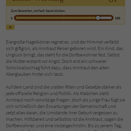
Zum Bewerten, einfach Säule klicken.
Name
tx_pwcomments_ahash
1
100
Anbieter
Literatur-Couch Medien GmbH & Co. KG
Laufzeit
1 Jahr
Eiergroße Hagelkörner regnet es, und der Himmel verfärbt
sich giftgrün, als Anntraut Reiser geboren wird. Ein Kind, das
Zweck
Cookie für Kommentare einzelner Buchtitel
Unglück bringt, das steht für die Dorfbewohner fest. Selbst
die Mutter erstarrt vor Angst. Doch erst ein schwerer
Schicksalsschlag führt dazu, dass Anntraut den alten
Aberglauben hinter sich lässt.
Name
fe_typo_user
Auf dem Land sind die uralten Riten und Gesetze stärker als
Anbieter
Literatur-Couch Medien GmbH & Co. KG
jede offizielle Religion und Politik. Als Mädchen stellt
Anntraut noch vorwitzige Fragen, doch als junge Frau fügt sie
Laufzeit
Session
sich schließlich den Erwartungen der Gemeinschaft und
setzt alles daran, die Umstände ihrer Geburt vergessen zu
Dieses Cookie gewährleistet die
machen. Hilfsbereit und selbstlos ist die Anntraut, sagen die
Kommunikation der Webseite mit dem
Dorfbewohner, und eine Vorzeigechristin. Bis zu jenem Tag,
Zweck
Benutzer. Es wird benötigt um z. B. den