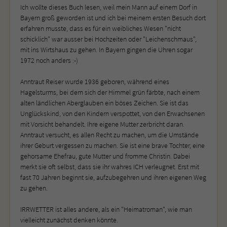
Ich wollte dieses Buch lesen, weil mein Mann auf einem Dorf in
Bayern groß geworden ist und ich bei meinem ersten Besuch dort
erfahren musste, dass es für ein weibliches Wesen "nicht
schicklich" war ausser bei Hochzeiten oder "Leichenschmaus",
mit ins Wirtshaus zu gehen. In Bayern gingen die Uhren sogar
1972 noch anders :-)
Anntraut Reiser wurde 1936 geboren, während eines
Hagelsturms, bei dem sich der Himmel grün färbte, nach einem
alten ländlichen Aberglauben ein böses Zeichen. Sie ist das
Unglückskind, von den Kindern verspottet, von den Erwachsenen
mit Vorsicht behandelt. Ihre eigene Mutter zerbricht daran.
Anntraut versucht, es allen Recht zu machen, um die Umstände
ihrer Geburt vergessen zu machen. Sie ist eine brave Tochter, eine
gehorsame Ehefrau, gute Mutter und fromme Christin. Dabei
merkt sie oft selbst, dass sie ihr wahres ICH verleugnet. Erst mit
fast 70 Jahren beginnt sie, aufzubegehren und ihren eigenen Weg
zu gehen.
IRRWETTER ist alles andere, als ein "Heimatroman", wie man
vielleicht zunächst denken könnte.