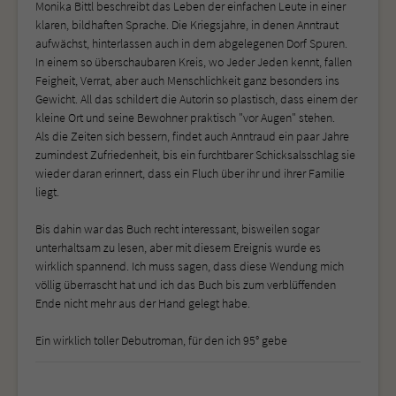
Monika Bittl beschreibt das Leben der einfachen Leute in einer
klaren, bildhaften Sprache. Die Kriegsjahre, in denen Anntraut
aufwächst, hinterlassen auch in dem abgelegenen Dorf Spuren.
In einem so überschaubaren Kreis, wo Jeder Jeden kennt, fallen
Feigheit, Verrat, aber auch Menschlichkeit ganz besonders ins
Gewicht. All das schildert die Autorin so plastisch, dass einem der
kleine Ort und seine Bewohner praktisch "vor Augen" stehen.
Als die Zeiten sich bessern, findet auch Anntraud ein paar Jahre
zumindest Zufriedenheit, bis ein furchtbarer Schicksalsschlag sie
wieder daran erinnert, dass ein Fluch über ihr und ihrer Familie
liegt.
Bis dahin war das Buch recht interessant, bisweilen sogar
unterhaltsam zu lesen, aber mit diesem Ereignis wurde es
wirklich spannend. Ich muss sagen, dass diese Wendung mich
völlig überrascht hat und ich das Buch bis zum verblüffenden
Ende nicht mehr aus der Hand gelegt habe.
Ein wirklich toller Debutroman, für den ich 95° gebe