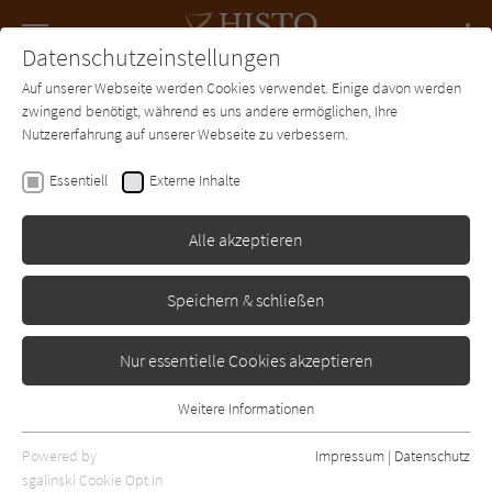
Navigation
Datenschutzeinstellungen
Couch
wechse
Auf unserer Webseite werden Cookies verwendet. Einige davon werden
Forum
Charts
Newsletter
SUCHE
zwingend benötigt, während es uns andere ermöglichen, Ihre
Nutzererfahrung auf unserer Webseite zu verbessern.
Monika Bittl
Essentiell
Externe Inhalte
Irrwetter
Alle akzeptieren
Droemer-Knaur
Erschienen: Januar 2006
Bibliogr. Angaben
3
Speichern & schließen
Nur essentielle Cookies akzeptieren
Weitere Informationen
Essentiell
Essentielle Cookies werden für grundlegende Funktionen der
Powered by
Impressum
|
Datenschutz
Webseite benötigt. Dadurch ist gewährleistet, dass die Webseite
sgalinski Cookie Opt In