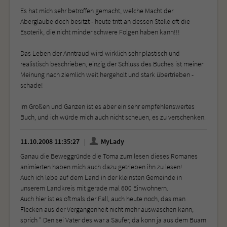
Es hat mich sehr betroffen gemacht, welche Macht der
Aberglaube doch besitzt - heute tritt an dessen Stelle oft die
Esoterik, die nicht minder schwere Folgen haben kann!!!
Das Leben der Anntraud wird wirklich sehr plastisch und
realistisch beschrieben, einzig der Schluss des Buches ist meiner
Meinung nach ziemlich weit hergeholt und stark übertrieben -
schade!
Im Großen und Ganzen ist es aber ein sehr empfehlenswertes
Buch, und ich würde mich auch nicht scheuen, es zu verschenken.
11.10.2008 11:35:27
MyLady
Ganau die Beweggründe die Toma zum lesen dieses Romanes
animierten haben mich auch dazu getrieben ihn zu lesen!
Auch ich lebe auf dem Land in der kleinsten Gemeinde in
unserem Landkreis mit gerade mal 600 Einwohnern.
Auch hier ist es oftmals der Fall, auch heute noch, das man
Flecken aus der Vergangenheit nicht mehr auswaschen kann,
sprich " Den sei Vater des war a Säufer, da konn ja aus dem Buam