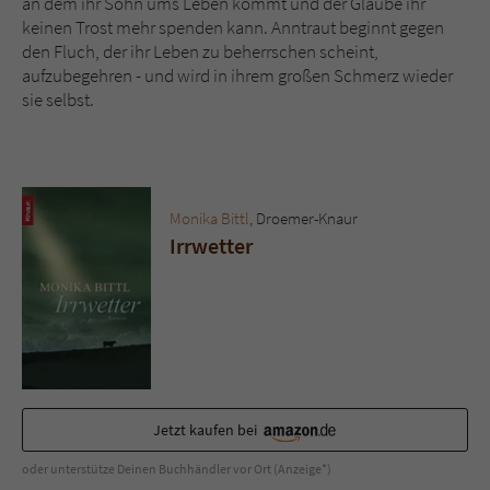
an dem ihr Sohn ums Leben kommt und der Glaube ihr
Sicherheitscode des Kontaktformulars zu
keinen Trost mehr spenden kann. Anntraut beginnt gegen
überprüfen.
den Fluch, der ihr Leben zu beherrschen scheint,
aufzubegehren - und wird in ihrem großen Schmerz wieder
sie selbst.
Monika Bittl
, Droemer-Knaur
Irrwetter
Jetzt kaufen bei
oder unterstütze Deinen Buchhändler vor Ort (Anzeige*)