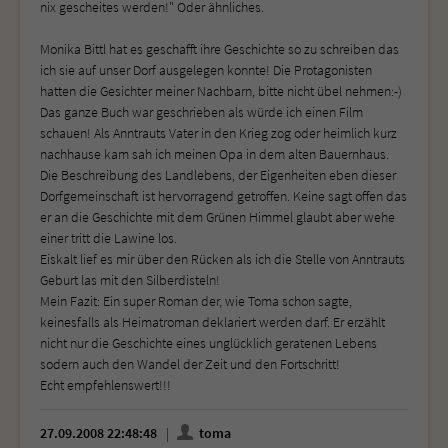
nix gescheites werden!" Oder ähnliches.
Monika Bittl hat es geschafft ihre Geschichte so zu schreiben das
ich sie auf unser Dorf ausgelegen konnte! Die Protagonisten
hatten die Gesichter meiner Nachbarn, bitte nicht übel nehmen:-)
Das ganze Buch war geschrieben als würde ich einen Film
schauen! Als Anntrauts Vater in den Krieg zog oder heimlich kurz
nachhause kam sah ich meinen Opa in dem alten Bauernhaus.
Die Beschreibung des Landlebens, der Eigenheiten eben dieser
Dorfgemeinschaft ist hervorragend getroffen. Keine sagt offen das
er an die Geschichte mit dem Grünen Himmel glaubt aber wehe
einer tritt die Lawine los.
Eiskalt lief es mir über den Rücken als ich die Stelle von Anntrauts
Geburt las mit den Silberdisteln!
Mein Fazit: Ein super Roman der, wie Toma schon sagte,
keinesfalls als Heimatroman deklariert werden darf. Er erzählt
nicht nur die Geschichte eines unglücklich geratenen Lebens
sodern auch den Wandel der Zeit und den Fortschritt!
Echt empfehlenswert!!!
27.09.2008 22:48:48
toma