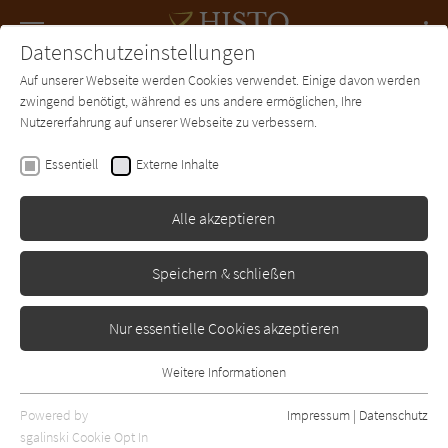
Navigation
Datenschutzeinstellungen
Couch
wechse
Auf unserer Webseite werden Cookies verwendet. Einige davon werden
Forum
Charts
Newsletter
SUCHE
zwingend benötigt, während es uns andere ermöglichen, Ihre
Nutzererfahrung auf unserer Webseite zu verbessern.
Histo-Couch.de
Essentiell
Externe Inhalte
Alle akzeptieren
Speichern & schließen
Nur essentielle Cookies akzeptieren
Weitere Informationen
Essentiell
Essentielle Cookies werden für grundlegende Funktionen der
Powered by
Impressum
|
Datenschutz
Webseite benötigt. Dadurch ist gewährleistet, dass die Webseite
sgalinski Cookie Opt In