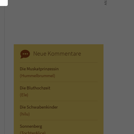
Neue Kommentare
Die Muskatprinzessin
(Hummelbrummel)
Die Bluthochzeit
(Ele)
Die Schwabenkinder
(hilu)
Sonnenberg
(TochterAlice)