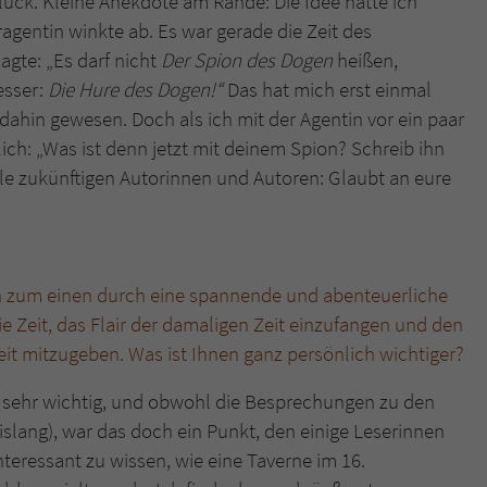
lück. Kleine Anekdote am Rande: Die Idee hatte ich
überprüfen.
agentin winkte ab. Es war gerade die Zeit des
agte: „Es darf nicht
Der Spion des Dogen
heißen,
esser:
Die Hure des Dogen!“
Das hat mich erst einmal
dahin gewesen. Doch als ich mit der Agentin vor ein paar
ich: „Was ist denn jetzt mit deinem Spion? Schreib ihn
lle zukünftigen Autorinnen und Autoren: Glaubt an eure
h zum einen durch eine spannende und abenteuerliche
e Zeit, das Flair der damaligen Zeit einzufangen und den
eit mitzugeben. Was ist Ihnen ganz persönlich wichtiger?
ir sehr wichtig, und obwohl die Besprechungen zu den
islang), war das doch ein Punkt, den einige Leserinnen
nteressant zu wissen, wie eine Taverne im 16.