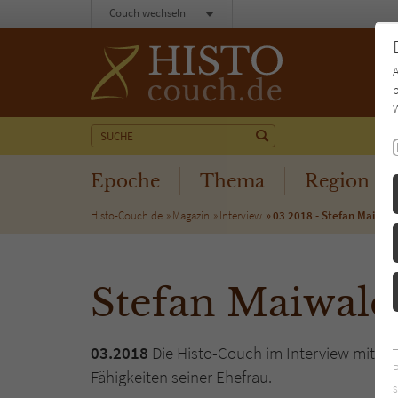
Couch wechseln
b
W
Epoche
Thema
Region
Histo-Couch.de
Magazin
Interview
03 2018 - Stefan Maiwal
Stefan Maiwald
03.2018
Die Histo-Couch im Interview mit St
Fähigkeiten seiner Ehefrau.
s