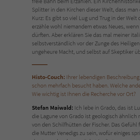
freie Bahn beim Erzählen. Ein Kirchenhistorik
Splitter in den Kirchen dieser Welt, dass m
Kurz: Es gibt so viel Lug und Trug in der Welt 
erzähle wohl niemandem etwas Neues, wenn ic
dürften. Aber erklären Sie das mal meiner ital
selbstverständlich vor der Zunge des Heiligen
ungeheure Macht, und selbst auf Skeptiker übe
Histo-Couch:
Ihrer lebendigen Beschreibung 
schon mehrfach besucht haben. Welche ande
Wie wichtig ist Ihnen die Recherche vor Ort?
Stefan Maiwald:
Ich lebe in Grado, das ist L
die Lagune von Grado ist geologisch ähnlich 
von den Schilfhütten der Fischer. Das Gefühl
die Mutter Venedigs zu sein, wofür einiges sp