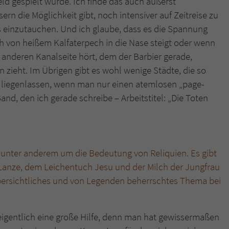
d gespielt wurde. Ich finde das auch äußerst
ern die Möglichkeit gibt, noch intensiver auf Zeitreise zu
s einzutauchen. Und ich glaube, dass es die Spannung
 von heißem Kalfaterpech in die Nase steigt oder wenn
nderen Kanalseite hört, dem der Barbier gerade,
 zieht. Im Übrigen gibt es wohl wenige Städte, die so
l liegenlassen, wenn man nur einen atemlosen „page-
Band, den ich gerade schreibe – Arbeitstitel: „Die Toten
unter anderem um die Bedeutung von Reliquien. Es gibt
 Lanze, dem Leichentuch Jesu und der Milch der Jungfrau
bersichtliches und von Legenden beherrschtes Thema bei
 eigentlich eine große Hilfe, denn man hat gewissermaßen