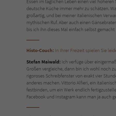
Essen im täglichen Leben einen viel höheren 
deutsche Küche immer mehr zu schätzen. Was 
großartig, und bei meiner italienischen Verw
mythischen Ruf. Aber auch einen Gänsebraten
bis ich ihn dieses Mal einfach selbst gemacht
Histo-Couch:
In Ihrer Freizeit spielen Sie le
Stefan Maiwald:
Ich verfüge über einigermaß
Großen vergleiche, dann bin ich wohl noch z
rigoroses Schreibfenster von exakt vier Stunde
anderes machen. Vittorio Alfieri, ein italienis
festbinden, um ein Werk endlich fertigzustelle
Facebook und Instagram kann man ja auch ge