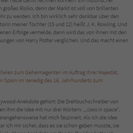
r wer hätte damit rechnen können? Ein historischer
 großes Risiko, denn der Markt ist voll von brillanten
Name
tx_pwcomments_ahash
r zu werden. Ich bin wirklich sehr dankbar über den
utorin meiner Töchter (15 und 12) heißt J. K. Rowling. Und
Anbieter
Literatur-Couch Medien GmbH & Co. KG
enen Erfolge vermelde, dann wird das von ihnen mit den
ungen von Harry Potter verglichen. Und das macht einen
Laufzeit
1 Jahr
Zweck
Cookie für Kommentare einzelner Buchtitel
lelen zum Geheimagenten im Auftrag Ihrer Majestät,
Name
fe_typo_user
en Spion im Venedig des 16. Jahrhunderts zum
Anbieter
Literatur-Couch Medien GmbH & Co. KG
lywood-Anekdote gehört: Die Drehbuchschreiber von
Laufzeit
Session
n ihm die Idee mit nur drei Wörtern: „
Jaws
in space“.
Dieses Cookie gewährleistet die Kommunikation der
rangehensweise hat mich fasziniert. Als ich die Idee
Webseite mit dem Benutzer. Es wird benötigt um z. B.
r ich mir sicher, dass es sie schon geben musste, sie
Zweck
den Sicherheitscode des Kontaktformulars zu