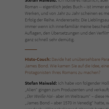
Stefan Maiwald:
Ich hoffte es natürlich, abe
Roman -- eigentlich jedes Buch – ist immer ein
Werken, und von Jahr zu Jahr scheinen es meh
Erfolg der Reihe. Andererseits: Die Lieblingsa
immer wenn ich innerfamiliär meine bescheid
Auflagen, den Übersetzungen und den Verfilm
ganz schnell sehr demütig.
HIsto-Couch:
Davide hat unübersehbare Paral
James Bond. Wie kamen Sie auf die Idee, ein
Protagonisten Ihres Romans zu machen?
Stefan Maiwald:
Ich habe von folgender Hol
„Alien“ gingen zum Produzenten und verkaufte
„
Der Weiße Hai
- aber im Weltraum“ – diese He
„James Bond – aber 1570 in Venedig“ hatte, wa