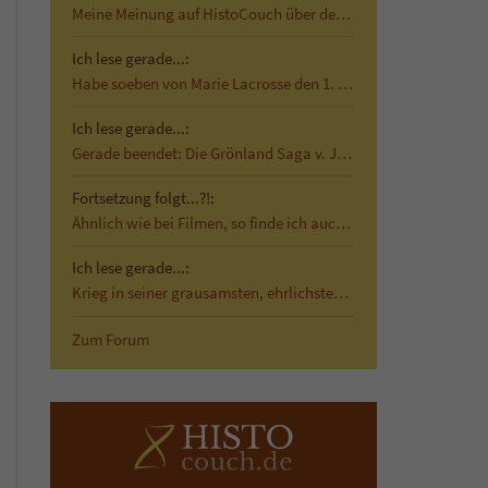
Meine Meinung auf HistoCouch über den historischen…
Ich lese gerade...:
Habe soeben von Marie Lacrosse den 1. Band von Das…
Ich lese gerade...:
Gerade beendet: Die Grönland Saga v. Jane Smiley …
Fortsetzung folgt...?!:
Ähnlich wie bei Filmen, so finde ich auch bei…
Ich lese gerade...:
Krieg in seiner grausamsten, ehrlichsten Form Mit…
Zum Forum