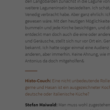
den Langobarden zunächst in die Lagune von
weitere Laguneninseln besiedelten. Ich schätz
Venedig verbracht habe. Aber ganz ehrlich: Ic
gewesen wäre. Mit den heutigen Möglichkeit
bummeln und jede Kirche besichtigen, und die 
entdeckt man doch auch die eine oder andere 
und Geräusche, stellt sich nur vor Ort ein. Ge
bekannt. Ich hatte sogar einmal eine Audienz
anderen, aber immerhin. Keine Ahnung, wie mei
Antonius da doch mitgeholfen&
Histo-Couch:
Eine nicht unbedeutende Rolle 
gerne und Hasan ist ein ausgezeichneter Koch.
deutsche oder italienische Küche?
Stefan Maiwald:
Man muss wohl zugestehen, d