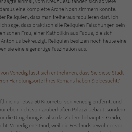
er sagte einmal, vom Kreuz Jesu fänden sich so viele
an daraus eine komplette Arche Noah zimmern könnte.
der Reliquien, dass man freiheraus fabulieren darf. Ich
h sage, dass praktisch alle Reliquien Fälschungen sein
ienischen Frau, einer Katholikin aus Padua, die sich
 Antonius bekreuzigt. Reliquien besitzen noch heute eine
n sie eine eigenartige Faszination aus.
von Venedig lässt sich entnehmen, dass Sie diese Stadt
ren Handlungsorte Ihres Romans haben Sie besucht?
uftlinie nur etwa 50 Kilometer von Venedig entfernt, und
nur eben nicht von zauberhaften Palazzi bebaut, sondern
 für die Umgebung ist also da. Zudem behauptet Grado,
richt. Venedig entstand, weil die Festlandsbewohner vor