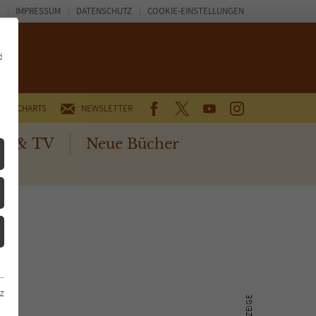
IMPRESSUM
DATENSCHUTZ
COOKIE-EINSTELLUNGEN
d
FACEBOOK
TWITTER
YOUTUBE
INSTAGRAM
CHARTS
NEWSLETTER
no & TV
Neue Bücher
z