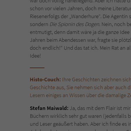
war doch völlig naheliegend. Aber ich hatte G
schon vor vielen Jahren, doch meine Literatur
Riesenerfolgs der „Wanderhure“. Die Agentin s
sondern
Die Spionin des Dogen
. Nein, noch b
entmutigt, denn damit wäre ja die ganze Idee 
Jahren beim Abendessen war, fragte sie plötzl
doch endlich!“ Und das tat ich. Mein Rat an a
Idee!
Histo-Couch:
Ihre Geschichten zeichnen sic
Geschichte aus, Sie nehmen sich aber auch di
Lesern einiges an Wissen über die damalige Z
Stefan Maiwald:
Ja, das mit dem Flair ist m
Büchern wirklich sehr gut waren (jedenfalls b
und Leser geäußert haben. Aber ich finde es i