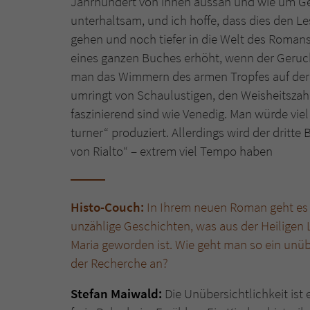
Jahrhundert von innen aussah und wie um Gel
unterhaltsam, und ich hoffe, dass dies den Les
gehen und noch tiefer in die Welt des Roman
eines ganzen Buches erhöht, wenn der Geruch
man das Wimmern des armen Tropfes auf der a
umringt von Schaulustigen, den Weisheitszahn
faszinierend sind wie Venedig. Man würde vie
turner“ produziert. Allerdings wird der dritte 
von Rialto“ – extrem viel Tempo haben
Histo-Couch:
In Ihrem neuen Roman geht es 
unzählige Geschichten, was aus der Heiligen
Maria geworden ist. Wie geht man so ein unü
der Recherche an?
Stefan Maiwald:
Die Unübersichtlichkeit ist