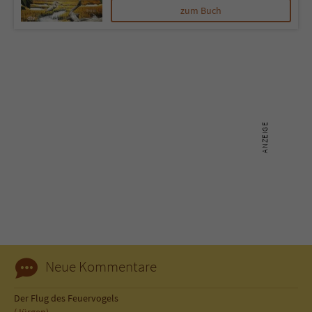
zum Buch
Name
tx_pwcomments_ahash
Anbieter
Literatur-Couch Medien GmbH & Co. KG
Laufzeit
1 Jahr
Zweck
Cookie für Kommentare einzelner Buchtitel
Name
fe_typo_user
Anbieter
Literatur-Couch Medien GmbH & Co. KG
Laufzeit
Session
Neue Kommentare
Dieses Cookie gewährleistet die
Kommunikation der Webseite mit dem
Der Flug des Feuervogels
Zweck
Benutzer. Es wird benötigt um z. B. den