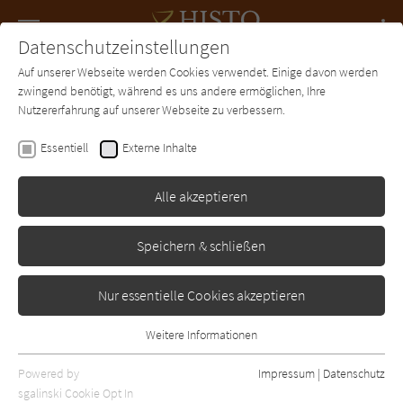
Navigation
Datenschutzeinstellungen
Couch
wechse
Auf unserer Webseite werden Cookies verwendet. Einige davon werden
Forum
Charts
Newsletter
SUCHE
zwingend benötigt, während es uns andere ermöglichen, Ihre
Nutzererfahrung auf unserer Webseite zu verbessern.
Histo-Couch.de
Autor*in
Malou Wilke
Essentiell
Externe Inhalte
Malou Wilke
Alle akzeptieren
Sortierung:
Speichern & schließen
Standard
Nur essentielle Cookies akzeptieren
Alle Epochen anzeigen
Weitere Informationen
Essentiell
Alle Themen anzeigen
Essentielle Cookies werden für grundlegende Funktionen der
Powered by
Impressum
|
Datenschutz
Alle Regionen anzeigen
Webseite benötigt. Dadurch ist gewährleistet, dass die Webseite
sgalinski Cookie Opt In