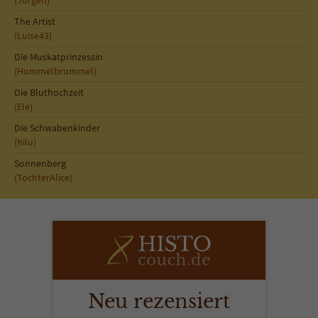
(Jürgen)
Sicherheitscode des Kontaktformulars zu
überprüfen.
The Artist
(Luise43)
Die Muskatprinzessin
(Hummelbrummel)
Die Bluthochzeit
(Ele)
Die Schwabenkinder
(hilu)
Sonnenberg
(TochterAlice)
Neu rezensiert