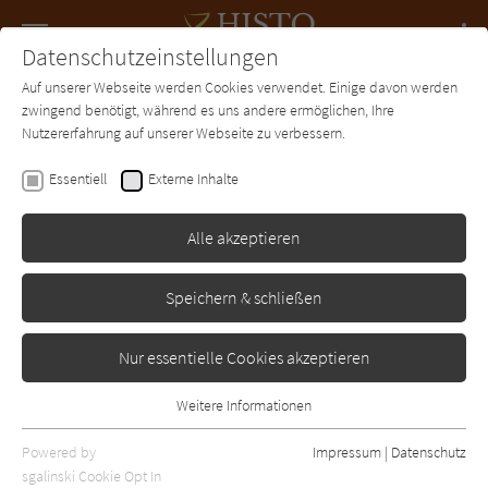
Navigation
Datenschutzeinstellungen
Couch
wechse
Auf unserer Webseite werden Cookies verwendet. Einige davon werden
Forum
Charts
Newsletter
SUCHE
zwingend benötigt, während es uns andere ermöglichen, Ihre
Nutzererfahrung auf unserer Webseite zu verbessern.
Histo-Couch.de
Autor*in
Sonja Roos
Essentiell
Externe Inhalte
Sonja Roos
Alle akzeptieren
Sortierung:
Speichern & schließen
Standard
Nur essentielle Cookies akzeptieren
Alle Epochen anzeigen
Weitere Informationen
Essentiell
Alle Themen anzeigen
Essentielle Cookies werden für grundlegende Funktionen der
Powered by
Impressum
|
Datenschutz
Alle Regionen anzeigen
Webseite benötigt. Dadurch ist gewährleistet, dass die Webseite
sgalinski Cookie Opt In