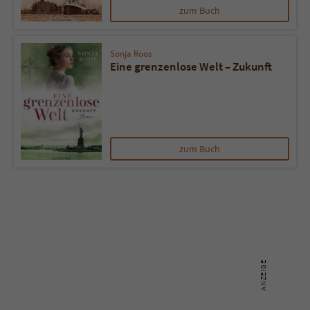
zum Buch
Name
tx_pwcomments_ahash
Sonja Roos
Anbieter
Literatur-Couch Medien GmbH & Co. KG
Eine grenzenlose Welt – Zukunft
Laufzeit
1 Jahr
Zweck
Cookie für Kommentare einzelner Buchtitel
zum Buch
Name
fe_typo_user
Anbieter
Literatur-Couch Medien GmbH & Co. KG
Laufzeit
Session
Dieses Cookie gewährleistet die
Kommunikation der Webseite mit dem
Zweck
Benutzer. Es wird benötigt um z. B. den