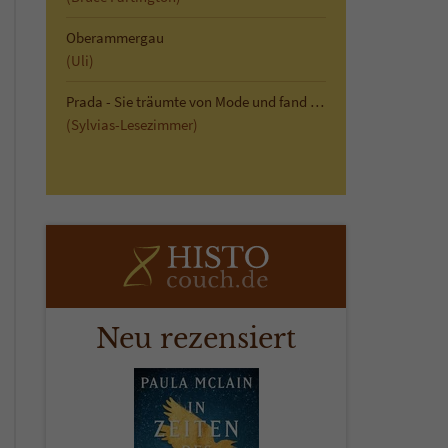
Oberammergau
(Uli)
Prada - Sie träumte von Mode und fand die Liebe
(Sylvias-Lesezimmer)
Neu rezensiert