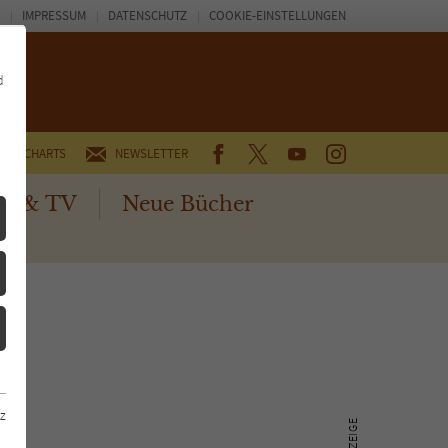
IMPRESSUM
DATENSCHUTZ
COOKIE-EINSTELLUNGEN
d
FACEBOOK
TWITTER
YOUTUBE
INSTAGRAM
CHARTS
NEWSLETTER
no & TV
Neue Bücher
z