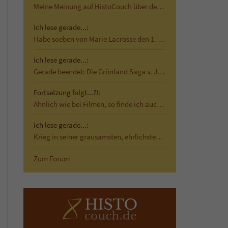
Meine Meinung auf HistoCouch über den historischen…
Ich lese gerade...:
Habe soeben von Marie Lacrosse den 1. Band von Das…
Ich lese gerade...:
Gerade beendet: Die Grönland Saga v. Jane Smiley …
Fortsetzung folgt...?!:
Ähnlich wie bei Filmen, so finde ich auch bei…
Ich lese gerade...:
Krieg in seiner grausamsten, ehrlichsten Form Mit…
Zum Forum