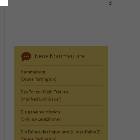
Neue Kommentare
Hammaburg
(Bruce Partington)
Das Tor zur Welt: Träume
(Manfred Lohnbauer)
Die geheime Mission
(Sylvias-Lesezimmer)
Die Feinde des Imperiums (Limes-Reihe 2)
(Bruce Partington)