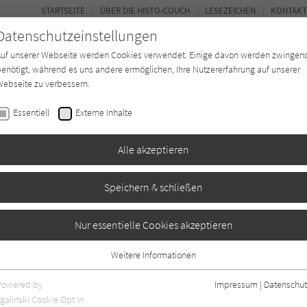
STARTSEITE
ÜBER DIE HISTO-COUCH
LESEZEICHEN
KONTAKT
Datenschutzeinstellungen
Auf unserer Webseite werden Cookies verwendet. Einige davon werden zwingen
enötigt, während es uns andere ermöglichen, Ihre Nutzererfahrung auf unserer
ebseite zu verbessern.
FORUM
Essentiell
Externe Inhalte
Buchtyp
Autor*in
Magazin
Ki
Alle akzeptieren
Speichern & schließen
Nur essentielle Cookies akzeptieren
Weitere Informationen
Essentiell
Essentielle Cookies werden für grundlegende Funktionen der Webseite
Powered by
Impressum
|
Datenschut
benötigt. Dadurch ist gewährleistet, dass die Webseite einwandfrei
nur rezensierte Titel anzeigen
galinski Cookie Opt In