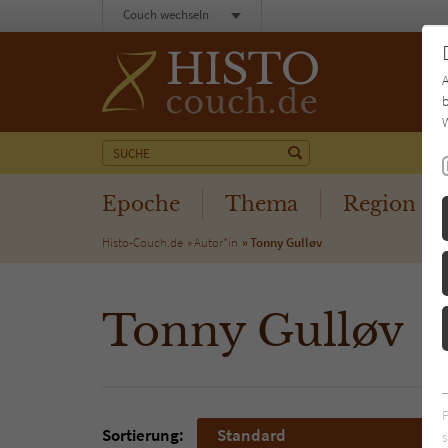
Couch wechseln
b
W
Epoche
Thema
Region
Histo-Couch.de
Autor*in
Tonny Gulløv
Tonny Gulløv
Sortierung:
Standard
s