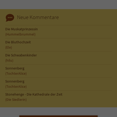
Sicherheitscode des Kontaktformulars zu
überprüfen.
Neue Kommentare
Die Muskatprinzessin
(Hummelbrummel)
Die Bluthochzeit
(Ele)
Die Schwabenkinder
(hilu)
Sonnenberg
(TochterAlice)
Sonnenberg
(TochterAlice)
Stonehenge - Die Kathedrale der Zeit
(Die Siedlerin)