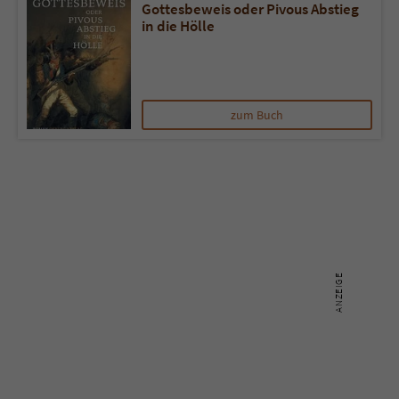
Gottesbeweis oder Pivous Abstieg
in die Hölle
Name
tx_pwcomments_ahash
Anbieter
Literatur-Couch Medien GmbH & Co. KG
zum Buch
Laufzeit
1 Jahr
Zweck
Cookie für Kommentare einzelner Buchtitel
Name
fe_typo_user
Anbieter
Literatur-Couch Medien GmbH & Co. KG
Laufzeit
Session
Dieses Cookie gewährleistet die
Kommunikation der Webseite mit dem
Zweck
Benutzer. Es wird benötigt um z. B. den