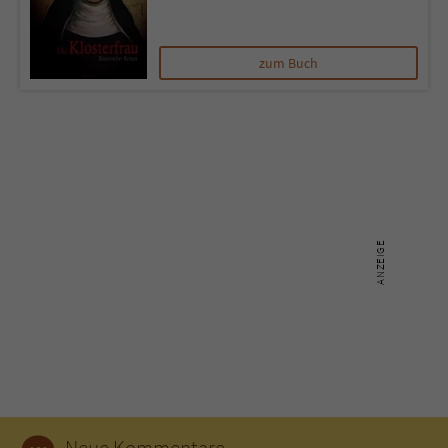
Name
tx_pwcomments_ahash
zum Buch
Anbieter
Literatur-Couch Medien GmbH & Co. KG
Laufzeit
1 Jahr
Zweck
Cookie für Kommentare einzelner Buchtitel
Name
fe_typo_user
Anbieter
Literatur-Couch Medien GmbH & Co. KG
Laufzeit
Session
Dieses Cookie gewährleistet die
Kommunikation der Webseite mit dem
Zweck
Benutzer. Es wird benötigt um z. B. den
Neue Kommentare