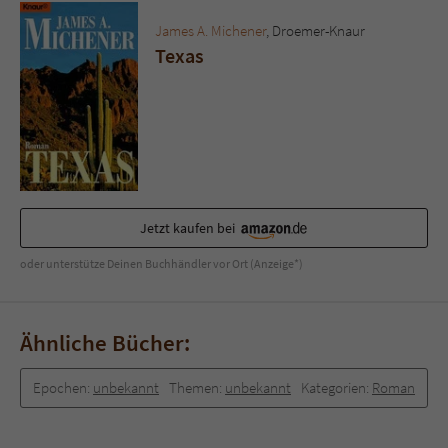
Sicherheitscode des Kontaktformulars zu
überprüfen.
James A. Michener
, Droemer-Knaur
Texas
Jetzt kaufen bei
oder unterstütze Deinen Buchhändler vor Ort (Anzeige*)
Ähnliche Bücher:
Epochen:
unbekannt
Themen:
unbekannt
Kategorien:
Roman