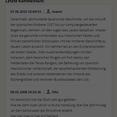
Letzte Kommentare:
07.06.2010 10:04:53
manni
Viereinhalb Jahrhunderte texanischer Geschichte, von der Ankunft
der spanischen Eroberer 1527 bis zur computergesteuerten
Gegenwart, nehmen vor den Augen des Lesers Gestalt an. Wieder
ist es die gekonnte Kombination aus historischen Fakten und
fiktiven persönlichen Schicksalen, mit der Michener Geschichte zu
neuem Leben erweckt. Wir nehmen teil an den Existenzkämpfen
der ersten Siedler; ihren Auseinandersetzungen mit den
Indianern; dem heroischen Ringen um Fort Alamo; den
Heldentaten der Texas-Rangers; der Befreiung von spanisch-
mexikanischer Vorherrschaft; der epochemachenden Entdeckung
des Erdöls und anderen Meilensteinen der Historie des
flächengrößten und reichsten Bundesstaates der USA.
09.01.2008 10:52:36
Vito
Mir persönlich hat das Buch sehr gut gefallen.
Wie bei dem Autor üblich wird die Handlung über Die Zeit hinweg
,an den Schicksalen der Einwohner erzählt.
Wer das mag ist hier gut bedient.