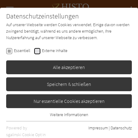
Navigation
Datenschutzeinstellungen
Couch
wechse
Auf unserer Webseite werden Cookies verwendet. Einige davon werden
Forum
Charts
Newsletter
SUCHE
zwingend benötigt, während es uns andere ermöglichen, Ihre
Nutzererfahrung auf unserer Webseite zu verbessern.
James A. Michener
Essentiell
Externe Inhalte
Texas
Alle akzeptieren
Droemer-Knaur
Erschienen: Januar 1986
Bibliogr. Angaben
2
Speichern & schließen
Nur essentielle Cookies akzeptieren
Weitere Informationen
Essentiell
Essentielle Cookies werden für grundlegende Funktionen der
Powered by
Impressum
|
Datenschutz
Webseite benötigt. Dadurch ist gewährleistet, dass die Webseite
sgalinski Cookie Opt In