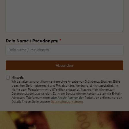
Dein Name / Pseudonym:
*
Nicht
ausfüllen!
Hinweis:
Wir behalten uns vor, Kommentare ohne Angabe von Gründen zu löschen. Bitte
beachten Sie Urheberrecht und Privatsphäre; Werbung ist nicht gestattet. Ihr
Name bzw. Pseudonym wird öffentlich angezeigt; Nachnamen können zum
Datenschutz gekürzt werden. Zu Ihrem Schutz können Kontaktdaten wie E-Mail-
Adressen, Telefonnummern oder Anschriften von der Redaktion entfernt werden.
Details finden Sie in unserer
Datenschutzerklärung
.