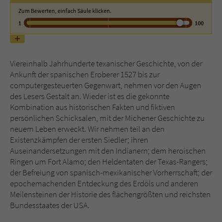
Zum Bewerten, einfach Säule klicken.
1
100
Name
tx_pwcomments_ahash
Anbieter
Literatur-Couch Medien GmbH & Co. KG
Viereinhalb Jahrhunderte texanischer Geschichte, von der
Laufzeit
1 Jahr
Ankunft der spanischen Eroberer 1527 bis zur
computergesteuerten Gegenwart, nehmen vor den Augen
Zweck
Cookie für Kommentare einzelner Buchtitel
des Lesers Gestalt an. Wieder ist es die gekonnte
Kombination aus historischen Fakten und fiktiven
persönlichen Schicksalen, mit der Michener Geschichte zu
Name
fe_typo_user
neuem Leben erweckt. Wir nehmen teil an den
Existenzkämpfen der ersten Siedler; ihren
Anbieter
Literatur-Couch Medien GmbH & Co. KG
Auseinandersetzungen mit den Indianern; dem heroischen
Ringen um Fort Alamo; den Heldentaten der Texas-Rangers;
Laufzeit
Session
der Befreiung von spanisch-mexikanischer Vorherrschaft; der
epochemachenden Entdeckung des Erdöls und anderen
Dieses Cookie gewährleistet die
Meilensteinen der Historie des flächengrößten und reichsten
Kommunikation der Webseite mit dem
Bundesstaates der USA.
Zweck
Benutzer. Es wird benötigt um z. B. den