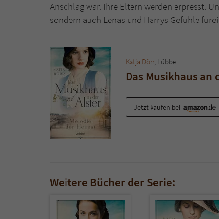
Anschlag war. Ihre Eltern werden erpresst. U
sondern auch Lenas und Harrys Gefühle fürein
Katja Dörr
, Lübbe
Das Musikhaus an de
Jetzt kaufen bei
Weitere Bücher der Serie: