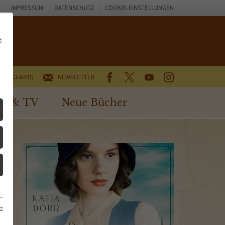
IMPRESSUM
DATENSCHUTZ
COOKIE-EINSTELLUNGEN
d
FACEBOOK
TWITTER
YOUTUBE
INSTAGRAM
CHARTS
NEWSLETTER
no & TV
Neue Bücher
z