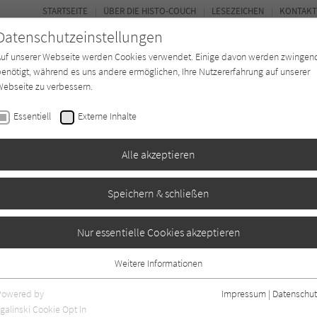
STARTSEITE
ÜBER DIE HISTO-COUCH
LESEZEICHEN
KONTAKT
Datenschutzeinstellungen
Auf unserer Webseite werden Cookies verwendet. Einige davon werden zwingen
enötigt, während es uns andere ermöglichen, Ihre Nutzererfahrung auf unserer
ebseite zu verbessern.
FORUM
Essentiell
Externe Inhalte
Buchtyp
Autor*in
Magazin
Ki
Alle akzeptieren
Speichern & schließen
n der Alster (2) -
Nur essentielle Cookies akzeptieren
eimat
Weitere Informationen
Essentiell
Essentielle Cookies werden für grundlegende Funktionen der Webseite
Powered by
Impressum
|
Datenschut
benötigt. Dadurch ist gewährleistet, dass die Webseite einwandfrei
galinski Cookie Opt In