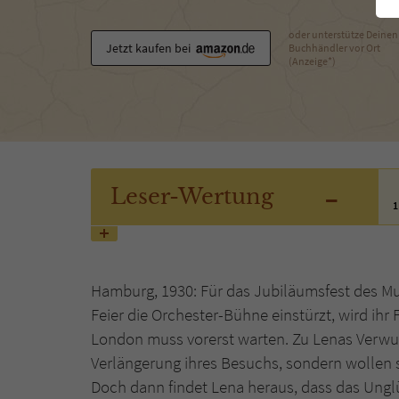
oder unterstütze Deinen
Jetzt kaufen bei
Buchhändler vor Ort
(Anzeige*)
-
Leser
-Wertung
1
Hamburg, 1930: Für das Jubiläumsfest des Mu
Feier die Orchester-Bühne einstürzt, wird ihr 
London muss vorerst warten. Zu Lenas Verwund
Verlängerung ihres Besuchs, sondern wollen s
Doch dann findet Lena heraus, dass das Unglü