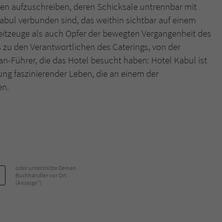
n aufzuschreiben, deren Schicksale untrennbar mit
bul verbunden sind, das weithin sichtbar auf einem
Name
tx_pwcomments_ahash
itzeuge als auch Opfer der bewegten Vergangenheit des
s zu den Verantwortlichen des Caterings, von der
Anbieter
Literatur-Couch Medien GmbH & Co. KG
an-Führer, die das Hotel besucht haben: Hotel Kabul ist
Laufzeit
1 Jahr
ng faszinierender Leben, die an einem der
en.
Zweck
Cookie für Kommentare einzelner Buchtitel
Name
fe_typo_user
Anbieter
Literatur-Couch Medien GmbH & Co. KG
oder unterstütze Deinen
Laufzeit
Session
Buchhändler vor Ort
(Anzeige*)
Dieses Cookie gewährleistet die Kommunikation der
Webseite mit dem Benutzer. Es wird benötigt um z. B.
Zweck
den Sicherheitscode des Kontaktformulars zu