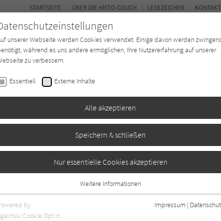
STARTSEITE
ÜBER DIE HISTO-COUCH
LESEZEICHEN
KONTAKT
Datenschutzeinstellungen
Auf unserer Webseite werden Cookies verwendet. Einige davon werden zwingen
enötigt, während es uns andere ermöglichen, Ihre Nutzererfahrung auf unserer
ebseite zu verbessern.
FORUM
Essentiell
Externe Inhalte
Buchtyp
Autor*in
Magazin
Ki
Alle akzeptieren
Speichern & schließen
Nur essentielle Cookies akzeptieren
Weitere Informationen
Essentiell
Essentielle Cookies werden für grundlegende Funktionen der Webseite
Powered by
Impressum
|
Datenschut
benötigt. Dadurch ist gewährleistet, dass die Webseite einwandfrei
galinski Cookie Opt In