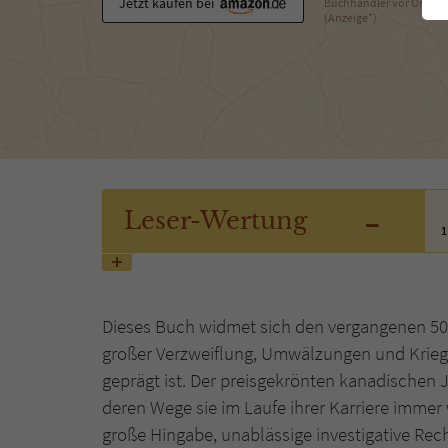
Jetzt kaufen bei
Buchhändler vor Ort
(Anzeige*)
-
Leser
-Wertung
1
Dieses Buch widmet sich den vergangenen 50 
großer Verzweiflung, Umwälzungen und Krie
geprägt ist. Der preisgekrönten kanadischen
deren Wege sie im Laufe ihrer Karriere immer 
große Hingabe, unablässige investigative Rec