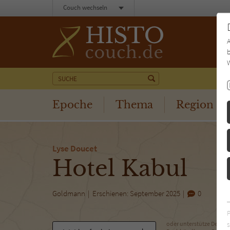
Couch wechseln
b
W
Epoche
Thema
Region
Lyse Doucet
Hotel Kabul
Goldmann
Erschienen: September 2025
0
s
oder unterstütze Deinen