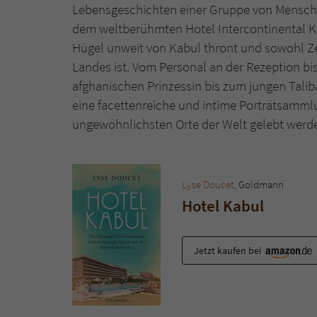
Lebensgeschichten einer Gruppe von Mensche
dem weltberühmten Hotel Intercontinental Ka
Hügel unweit von Kabul thront und sowohl Ze
Landes ist. Vom Personal an der Rezeption bi
afghanischen Prinzessin bis zum jungen Talib
eine facettenreiche und intime Porträtsammlu
ungewöhnlichsten Orte der Welt gelebt werd
Lyse Doucet
, Goldmann
Hotel Kabul
Jetzt kaufen bei