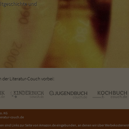
ltgeschichte und
der Literatur-Couch vorbei:
o. KG
eratur-couch.de
en sind Links zur Seite von Amazon.de eingebunden, an denen wir über Werbekosteners