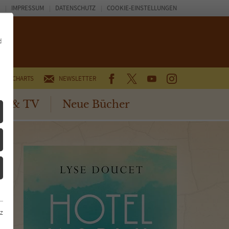
IMPRESSUM
DATENSCHUTZ
COOKIE-EINSTELLUNGEN
d
FACEBOOK
TWITTER
YOUTUBE
INSTAGRAM
CHARTS
NEWSLETTER
no & TV
Neue Bücher
z