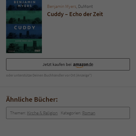
Sicherheitscode des Kontaktformulars zu
Benjamin Myers
, DuMont
überprüfen.
Cuddy – Echo der Zeit
Jetzt kaufen bei
oder unterstütze Deinen Buchhändler vor Ort (Anzeige*)
Ähnliche Bücher:
Themen:
Kirche & Religion
Kategorien:
Roman