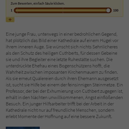
Zum Bewerten, einfach Säule klicken.
1
100
Name
tx_pwcomments_ahash
Anbieter
Literatur-Couch Medien GmbH & Co. KG
Eine junge Frau, unterwegs in einer bedrohlichen Gegend,
hat plötzlich das Bild einer Kathedrale auf einem Hügel vor
Laufzeit
1 Jahr
ihrem inneren Auge. Sie wünscht sich nichts Sehnlicheres
als den Schutz des heiligen Cuthberts, für dessen Gebeine
Zweck
Cookie für Kommentare einzelner Buchtitel
sie und ihre Begleiter eine letzte Ruhestätte suchen. Die
unterdrückte Ehefrau eines Bogenschützens hofft, die
Wahrheit zwischen imposanten Kirchenmauern zu finden.
Name
fe_typo_user
Als sie erneut Quälereien durch ihren Ehemann ausgesetzt
ist, sucht sie Hilfe bei einem der feinsinnigen Steinmetze. Ein
Anbieter
Literatur-Couch Medien GmbH & Co. KG
Professor, der bei der Exhumierung von Cuthbert zugegen ist,
erhält in den Nächten unwillkommenen, Angst einflößenden
Laufzeit
Session
Besuch. Ein junger Hilfsarbeiter trifft bei der Arbeit in der
Kathedrale nicht nur auf freundliche Menschen, sondern
Dieses Cookie gewährleistet die
erlebt Momente der Hoffnung auf eine bessere Zukunft.
Kommunikation der Webseite mit dem
Zweck
Benutzer. Es wird benötigt um z. B. den