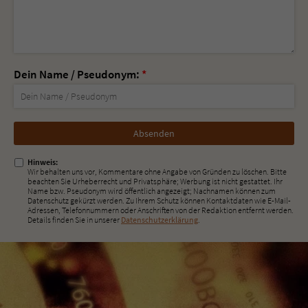
Dein Name / Pseudonym:
*
Nicht
ausfüllen!
Hinweis:
Wir behalten uns vor, Kommentare ohne Angabe von Gründen zu löschen. Bitte
beachten Sie Urheberrecht und Privatsphäre; Werbung ist nicht gestattet. Ihr
Name bzw. Pseudonym wird öffentlich angezeigt; Nachnamen können zum
Datenschutz gekürzt werden. Zu Ihrem Schutz können Kontaktdaten wie E-Mail-
Adressen, Telefonnummern oder Anschriften von der Redaktion entfernt werden.
Details finden Sie in unserer
Datenschutzerklärung
.