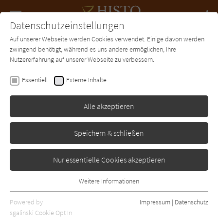
Navigation
Datenschutzeinstellungen
Couch
wechse
Auf unserer Webseite werden Cookies verwendet. Einige davon werden
Forum
Charts
Newsletter
SUCHE
zwingend benötigt, während es uns andere ermöglichen, Ihre
Nutzererfahrung auf unserer Webseite zu verbessern.
Benjamin Myers
Essentiell
Externe Inhalte
Cuddy – Echo der Zeit
Alle akzeptieren
DuMont
Erschienen: April 2024
0
Speichern & schließen
Nur essentielle Cookies akzeptieren
Weitere Informationen
Essentiell
Essentielle Cookies werden für grundlegende Funktionen der
Powered by
Impressum
|
Datenschutz
Webseite benötigt. Dadurch ist gewährleistet, dass die Webseite
sgalinski Cookie Opt In