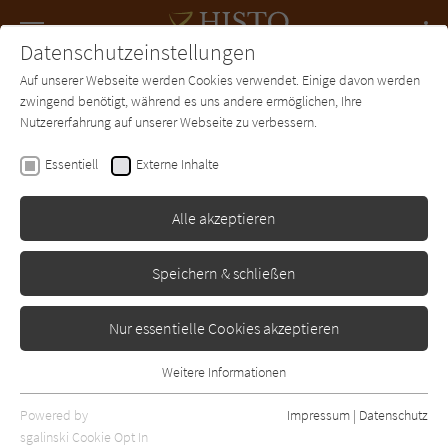
Navigation
Datenschutzeinstellungen
Couch
wechse
Auf unserer Webseite werden Cookies verwendet. Einige davon werden
Forum
Charts
Newsletter
SUCHE
zwingend benötigt, während es uns andere ermöglichen, Ihre
Nutzererfahrung auf unserer Webseite zu verbessern.
Bjørn Andreas Bull-Hansen
Essentiell
Externe Inhalte
VIKING - Die Armee der
Dänen
Alle akzeptieren
Penguin
Erschienen: August 2023
0
Speichern & schließen
Nur essentielle Cookies akzeptieren
Weitere Informationen
Essentiell
Essentielle Cookies werden für grundlegende Funktionen der
Powered by
Impressum
|
Datenschutz
Webseite benötigt. Dadurch ist gewährleistet, dass die Webseite
sgalinski Cookie Opt In