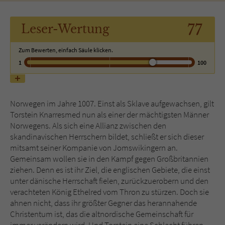
Name
tx_pwcomments_ahash
77
Leser
-Wertung
Anbieter
Literatur-Couch Medien GmbH & Co. KG
Zum Bewerten, einfach Säule klicken.
1
100
Laufzeit
1 Jahr
Zweck
Cookie für Kommentare einzelner Buchtitel
Norwegen im Jahre 1007. Einst als Sklave aufgewachsen, gilt
Torstein Knarresmed nun als einer der mächtigsten Männer
Norwegens. Als sich eine Allianz zwischen den
Name
fe_typo_user
skandinavischen Herrschern bildet, schließt er sich dieser
mitsamt seiner Kompanie von Jomswikingern an.
Anbieter
Literatur-Couch Medien GmbH & Co. KG
Gemeinsam wollen sie in den Kampf gegen Großbritannien
ziehen. Denn es ist ihr Ziel, die englischen Gebiete, die einst
Laufzeit
Session
unter dänische Herrschaft fielen, zurückzuerobern und den
verachteten König Ethelred vom Thron zu stürzen. Doch sie
Dieses Cookie gewährleistet die
ahnen nicht, dass ihr größter Gegner das herannahende
Kommunikation der Webseite mit dem
Christentum ist, das die altnordische Gemeinschaft für
Zweck
Benutzer. Es wird benötigt um z. B. den