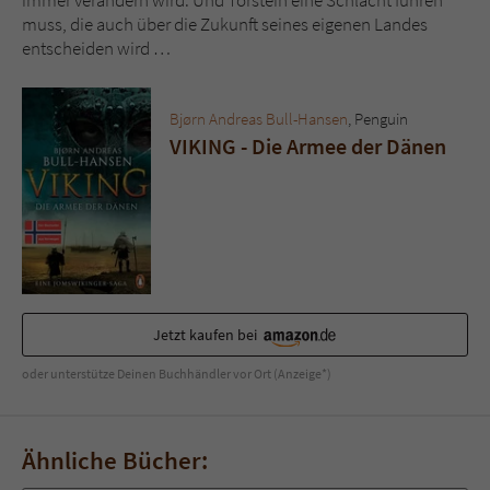
immer verändern wird. Und Torstein eine Schlacht führen
Sicherheitscode des Kontaktformulars zu
muss, die auch über die Zukunft seines eigenen Landes
überprüfen.
entscheiden wird …
Bjørn Andreas Bull-Hansen
, Penguin
VIKING - Die Armee der Dänen
Jetzt kaufen bei
oder unterstütze Deinen Buchhändler vor Ort (Anzeige*)
Ähnliche Bücher: