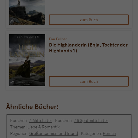
zum Buch
Eva Fellner
Die Highlanderin (Enja, Tochter der
Highlands 1)
zum Buch
Ähnliche Bücher:
Epochen:
2. Mittelalter
Epochen:
2.6 Spätmittelalter
Themen:
Liebe & Romantik
Regionen:
Großbritannien und Irland
Kategorien:
Roman