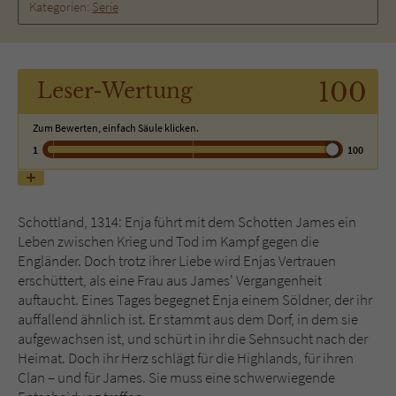
Kategorien:
Serie
Name
tx_pwcomments_ahash
Anbieter
Literatur-Couch Medien GmbH & Co. KG
100
Leser
-Wertung
Laufzeit
1 Jahr
Zum Bewerten, einfach Säule klicken.
1
100
Zweck
Cookie für Kommentare einzelner Buchtitel
Schottland, 1314: Enja führt mit dem Schotten James ein
Name
fe_typo_user
Leben zwischen Krieg und Tod im Kampf gegen die
Engländer. Doch trotz ihrer Liebe wird Enjas Vertrauen
Anbieter
Literatur-Couch Medien GmbH & Co. KG
erschüttert, als eine Frau aus James' Vergangenheit
auftaucht. Eines Tages begegnet Enja einem Söldner, der ihr
Laufzeit
Session
auffallend ähnlich ist. Er stammt aus dem Dorf, in dem sie
aufgewachsen ist, und schürt in ihr die Sehnsucht nach der
Dieses Cookie gewährleistet die
Heimat. Doch ihr Herz schlägt für die Highlands, für ihren
Kommunikation der Webseite mit dem
Clan – und für James. Sie muss eine schwerwiegende
Zweck
Benutzer. Es wird benötigt um z. B. den