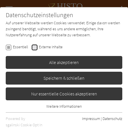
Navigation
Datenschutzeinstellungen
Couch
wechse
Auf unserer Webseite werden Cookies verwendet. Einige davon werden
Forum
Charts
Newsletter
SUCHE
zwingend benötigt, während es uns andere ermöglichen, Ihre
Nutzererfahrung auf unserer Webseite zu verbessern.
Eva Fellner
Essentiell
Externe Inhalte
Der Clan der
Highlanderin (Enja,
Alle akzeptieren
Tochter der Highlands 3)
Speichern & schließen
Aufbau
Erschienen: Oktober 2022
0
Nur essentielle Cookies akzeptieren
Weitere Informationen
Essentiell
Essentielle Cookies werden für grundlegende Funktionen der
Powered by
Impressum
|
Datenschutz
Webseite benötigt. Dadurch ist gewährleistet, dass die Webseite
sgalinski Cookie Opt In