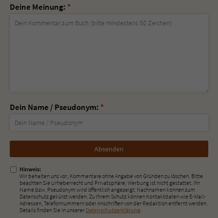
Deine Meinung:
*
Dein Name / Pseudonym:
*
Nicht
ausfüllen!
Hinweis:
Wir behalten uns vor, Kommentare ohne Angabe von Gründen zu löschen. Bitte
beachten Sie Urheberrecht und Privatsphäre; Werbung ist nicht gestattet. Ihr
Name bzw. Pseudonym wird öffentlich angezeigt; Nachnamen können zum
Datenschutz gekürzt werden. Zu Ihrem Schutz können Kontaktdaten wie E-Mail-
Adressen, Telefonnummern oder Anschriften von der Redaktion entfernt werden.
Details finden Sie in unserer
Datenschutzerklärung
.