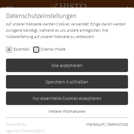
Navigation
Datenschutzeinstellungen
Couch
wechse
Auf unserer Webseite werden Cookies verwendet. Einige davon werden
Forum
Charts
Newsletter
SUCHE
zwingend benötigt, während es uns andere ermöglichen, Ihre
Nutzererfahrung auf unserer Webseite zu verbessern.
Katja Maybach
Essentiell
Externe Inhalte
Schicksalszeit
Alle akzeptieren
Droemer-Knaur
Erschienen: Dezember 2021
1
Speichern & schließen
Nur essentielle Cookies akzeptieren
Weitere Informationen
Essentiell
Essentielle Cookies werden für grundlegende Funktionen der
Powered by
Impressum
|
Datenschutz
Webseite benötigt. Dadurch ist gewährleistet, dass die Webseite
sgalinski Cookie Opt In