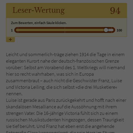
94
Leser
-Wertung
Name
tx_pwcomments_ahash
Zum Bewerten, einfach Säule klicken.
Anbieter
Literatur-Couch Medien GmbH & Co. KG
1
100
Laufzeit
1 Jahr
Leicht und sommerlich-träge ziehen 1914 die Tage in einem
Zweck
Cookie für Kommentare einzelner Buchtitel
eleganten Kurort nahe der deutsch-französischen Grenze
vorüber: Selbst am Vorabend des 1. Weltkriegs will niemand
hier so recht wahrhaben, was sich in Europa
Name
fe_typo_user
zusammenbraut – auch nicht die Geschwister Franz, Luise
und Victoria Leiling, die sich selbst »die drei Musketiere«
Anbieter
Literatur-Couch Medien GmbH & Co. KG
nennen.
Luise ist gerade aus Paris zurückgekehrt und hofft nach einer
Laufzeit
Session
skandalösen Mesalliance auf die Aussöhnung mit ihrem
strengen Vater. Die 16-jährige Victoria fühlt sich zu einem
Dieses Cookie gewährleistet die
russischen Musikstudenten hingezogen, dessen Traurigkeit
Kommunikation der Webseite mit dem
sie tief berührt. Und Franz hat eben erst die angehende
Zweck
Benutzer. Es wird benötigt um z. B. den
Fotografin Clara kennengelernt, die sein Herz im Sturm