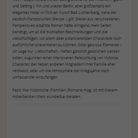
und Setting (- hin und wieder Berlin, aber größtenteils ein
elegantes Hotel im fiktiven Kurort Bad Lichtenberg, nahe der
deutsch-französischen Grenze -) gilt: Dieser aus verschiedenen
Perspektiven erzählte Roman hätte dringend mehr Seiten
benötigt, um all die bildhaften Beschreibungen und die
vielschichtigen, vor allem aber polarisierenden Charaktere noch
ausführlicher präsentieren zu können. Oder gewisse Elemente -
ich sage nur: Liebschaften - hätten gänzlich gestrichen werden
sollen, zugunsten einer intensiveren Beleuchtung von Victorias
Charakter, der neben anderen Mitgliedern ihrer Familie eher
verblasst, oder um die Atmosphäre der Kriegsjahre noch
umfassender einzufangen.
Fazit: Wer historische (Familien-)Romane mag, ist mit diesem
mitreißenden Werk wunderbar beraten.