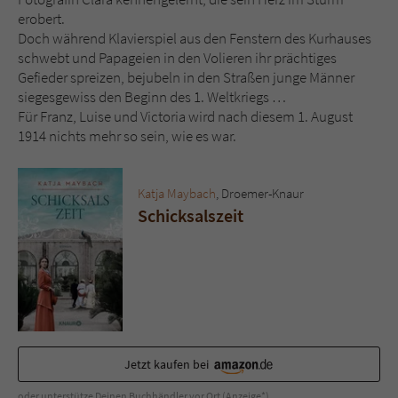
Sicherheitscode des Kontaktformulars zu
erobert.
überprüfen.
Doch während Klavierspiel aus den Fenstern des Kurhauses
schwebt und Papageien in den Volieren ihr prächtiges
Gefieder spreizen, bejubeln in den Straßen junge Männer
siegesgewiss den Beginn des 1. Weltkriegs …
Für Franz, Luise und Victoria wird nach diesem 1. August
1914 nichts mehr so sein, wie es war.
Katja Maybach
, Droemer-Knaur
Schicksalszeit
Jetzt kaufen bei
oder unterstütze Deinen Buchhändler vor Ort (Anzeige*)