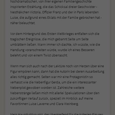
hochdramatischen, von ihrer eigenen Familiengeschichte
inspirierten Erzählung, die das Schicksal dreier Geschwister -
Nesthäkchen Victoria, Offizier Franz und der in Paris lebenden
Luise, die aufgrund eines Eklats mit der Familie gebrochen hat -
näher beleuchtet.
Vor dem Hintergrund des Ersten Weltkrieges entfalten sich die
tragischen Ereignisse, die mich gebannt Seite um Seite
umblättern ließen. Wann immer ich dachte, ich wüsste, wie die
Handlung voranschreiten würde, wurde ich eines Besseren
belehrt und von einem Twist überrascht.
Wenn man sich auch nach der Lektüre noch von Herzen über eine
Figur empören kann, dann hat die Autorin bei deren Ausarbeitung
alles richtig gemacht. Selten war mir eine Protagonistin so
verhasst wie die Nebenfigur Gerda, um die ein interessanter
Nebenplot gewoben worden ist. Zahlreiche weitere
Nebenstränge ließen mich mit allerlei Spekulationen über den
zukünftigen Verlauf zurück, speziell im Hinblick auf meine
Favoritinnen Luise Laverne und Clara Weinberg.
Mein Hauptkritikpunkt, der übergreifend für die Kriterien Figuren