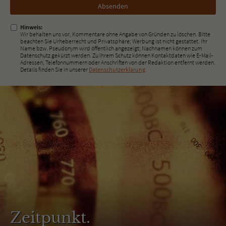
Nicht
ausfüllen!
Hinweis:
Wir behalten uns vor, Kommentare ohne Angabe von Gründen zu löschen. Bitte
beachten Sie Urheberrecht und Privatsphäre; Werbung ist nicht gestattet. Ihr
Name bzw. Pseudonym wird öffentlich angezeigt; Nachnamen können zum
Datenschutz gekürzt werden. Zu Ihrem Schutz können Kontaktdaten wie E-Mail-
Adressen, Telefonnummern oder Anschriften von der Redaktion entfernt werden.
Details finden Sie in unserer
Datenschutzerklärung
.
Zeitpunkt.