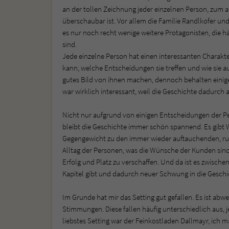
an der tollen Zeichnung jeder einzelnen Person, zum 
überschaubar ist. Vor allem die Familie Randlkofer un
es nur noch recht wenige weitere Protagonisten, die 
sind.
Jede einzelne Person hat einen interessanten Charakt
kann, welche Entscheidungen sie treffen und wie sie 
gutes Bild von ihnen machen, dennoch behalten einig
war wirklich interessant, weil die Geschichte dadur
Nicht nur aufgrund von einigen Entscheidungen der 
bleibt die Geschichte immer schön spannend. Es gibt 
Gegengewicht zu den immer wieder auftauchenden, ruhi
Alltag der Personen, was die Wünsche der Kunden sin
Erfolg und Platz zu verschaffen. Und da ist es zwisc
Kapitel gibt und dadurch neuer Schwung in die Gesch
Im Grunde hat mir das Setting gut gefallen. Es ist ab
Stimmungen. Diese fallen häufig unterschiedlich aus,
liebstes Setting war der Feinkostladen Dallmayr, ich