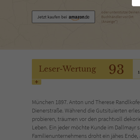
oder unterstütze Deinen
Jetzt kaufen bei
Buchhändler vor Ort
(Anzeige*)
93
Leser
-Wertung
1
München 1897. Anton und Therese Randlkofer 
Dienerstraße. Während die Gutsituierten erle
probieren, träumen vor den prachtvoll dekor
Leben. Ein jeder möchte Kunde im Dallmayr s
Familienunternehmens droht ein jähes Ende, a