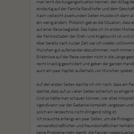
man lernt die Ausgangssituation kennen, den Alltag de
eindeutig auf der Familie Randlkofer und dem Geschäf
Nach vielleicht zweihundert Seiten musste ich dann al
ein wenig ändern. Plötzlich gab es die Situation, das
auf einer Reise begleitet. Das habe ich im ersten Moment
der Feinkostladen der Dreh- und Angelpunkt ist und ich
Aber bereits nach kurzer Zeit war ich wieder vollkommen
München gut aufeinander abzustimmen, noch immer ste
Erlebnisse auf der Reise werden nicht in die Länge gez
recht knackig geschildert und geben der ganzen Handlu
auch ein paar Kapitel außerhalb von München spielen
Auf den ersten Seiten dachte ich mir noch, dass ein P
dachte, dass auf so vielen Seiten sicherlich so einige
Und so hätte man schauen können, wer alles mitspielt 
irgendwann war der Gedanke komplett vergessen und n
solch ein Verzeichnis nicht dringend nötig ist.
Ich brauchte anfangs ein paar Seiten, um die Protago
verwandtschaftlichen und freundschaftlichen Verhältni
keine Probleme mehr damit, die Figuren wiederzuerken