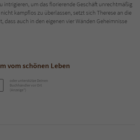
u intrigieren, um das florierende Geschäft unrechtmäßig
 nicht kampflos zu überlassen, setzt sich Therese an die
Name
tx_pwcomments_ahash
t, dass auch in den eigenen vier Wänden Geheimnisse
Anbieter
Literatur-Couch Medien GmbH & Co. KG
Laufzeit
1 Jahr
Zweck
Cookie für Kommentare einzelner Buchtitel
aum vom schönen Leben
Name
fe_typo_user
oder unterstütze Deinen
Buchhändler vor Ort
(Anzeige*)
Anbieter
Literatur-Couch Medien GmbH & Co. KG
Laufzeit
Session
Dieses Cookie gewährleistet die Kommunikation der
Webseite mit dem Benutzer. Es wird benötigt um z. B.
Zweck
den Sicherheitscode des Kontaktformulars zu