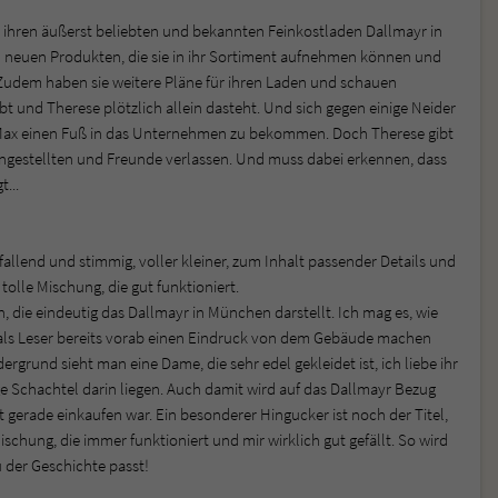
 ihren äußerst beliebten und bekannten Feinkostladen Dallmayr in
ch neuen Produkten, die sie in ihr Sortiment aufnehmen können und
. Zudem haben sie weitere Pläne für ihren Laden und schauen
rbt und Therese plötzlich allein dasteht. Und sich gegen einige Neider
Max einen Fuß in das Unternehmen zu bekommen. Doch Therese gibt
e, Angestellten und Freunde verlassen. Und muss dabei erkennen, dass
...
fallend und stimmig, voller kleiner, zum Inhalt passender Details und
lle Mischung, die gut funktioniert.
n, die eindeutig das Dallmayr in München darstellt. Ich mag es, wie
als Leser bereits vorab einen Eindruck von dem Gebäude machen
rgrund sieht man eine Dame, die sehr edel gekleidet ist, ich liebe ihr
ige Schachtel darin liegen. Auch damit wird auf das Dallmayr Bezug
 gerade einkaufen war. Ein besonderer Hingucker ist noch der Titel,
schung, die immer funktioniert und mir wirklich gut gefällt. So wird
 der Geschichte passt!