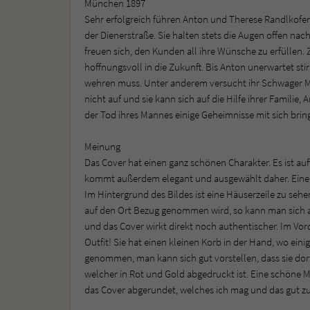
München 1897
Sehr erfolgreich führen Anton und Therese Randlkofer
der Dienerstraße. Sie halten stets die Augen offen na
freuen sich, den Kunden all ihre Wünsche zu erfüllen
hoffnungsvoll in die Zukunft. Bis Anton unerwartet sti
wehren muss. Unter anderem versucht ihr Schwager 
nicht auf und sie kann sich auf die Hilfe ihrer Famili
der Tod ihres Mannes einige Geheimnisse mit sich bringt
Meinung
Das Cover hat einen ganz schönen Charakter. Es ist auf
kommt außerdem elegant und ausgewählt daher. Eine to
Im Hintergrund des Bildes ist eine Häuserzeile zu sehe
auf den Ort Bezug genommen wird, so kann man sich 
und das Cover wirkt direkt noch authentischer. Im Vorde
Outfit! Sie hat einen kleinen Korb in der Hand, wo ein
genommen, man kann sich gut vorstellen, dass sie dort
welcher in Rot und Gold abgedruckt ist. Eine schöne Mi
das Cover abgerundet, welches ich mag und das gut zu