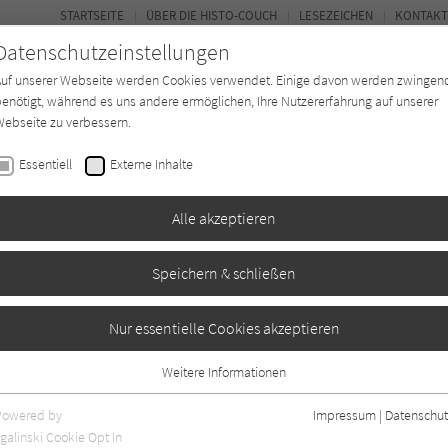
STARTSEITE
ÜBER DIE HISTO-COUCH
LESEZEICHEN
KONTAKT
Datenschutzeinstellungen
Auf unserer Webseite werden Cookies verwendet. Einige davon werden zwingen
enötigt, während es uns andere ermöglichen, Ihre Nutzererfahrung auf unserer
ebseite zu verbessern.
FORUM
Essentiell
Externe Inhalte
Buchtyp
Autor*in
Magazin
Ki
Alle akzeptieren
Speichern & schließen
r Traum vom
Nur essentielle Cookies akzeptieren
Weitere Informationen
Essentiell
Essentielle Cookies werden für grundlegende Funktionen der Webseite
Powered by
Impressum
|
Datenschut
benötigt. Dadurch ist gewährleistet, dass die Webseite einwandfrei
galinski Cookie Opt In