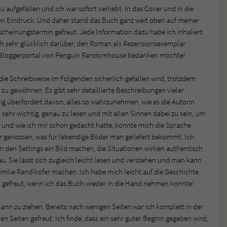
 aufgefallen und ich war sofort verliebt. In das Cover und in die
ten Eindruck. Und daher stand das Buch ganz weit oben auf meiner
cheinungstermin gefreut. Jede Information dazu habe ich inhaliert
ich sehr glücklich darüber, den Roman als Rezensionsexemplar
im Bloggerportal von Penguin Randomhouse bedanken möchte!
die Schreibweise im Folgenden sicherlich gefallen wird, trotzdem
 zu gewöhnen. Es gibt sehr detaillierte Beschreibungen vieler
g überfordert davon, alles so wahrzunehmen, wie es die Autorin
 sehr wichtig, genau zu lesen und mit allen Sinnen dabei zu sein, um
rt und wie ich mir schon gedacht hatte, konnte mich die Sprache
 genossen, was für lebendige Bilder man geliefert bekommt. Ich
n den Settings ein Bild machen, die Situationen wirken authentisch
u. Sie lässt sich zugleich leicht lesen und verstehen und man kann
Familie Randlkofer machen. Ich habe mich leicht auf die Geschichte
gefreut, wenn ich das Buch wieder in die Hand nehmen konnte!
 Bann zu ziehen. Bereits nach wenigen Seiten war ich komplett in der
en Seiten gefreut. Ich finde, dass ein sehr guter Beginn gegeben wird,