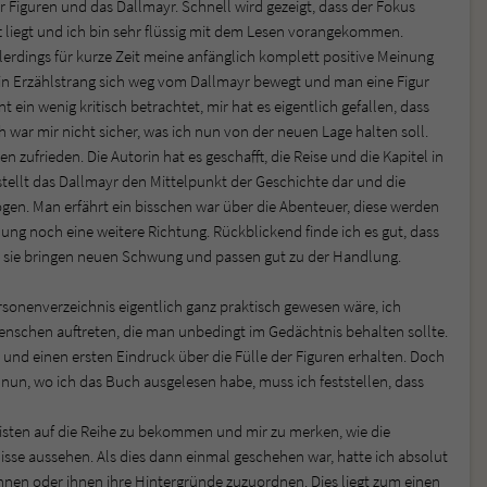
r Figuren und das Dallmayr. Schnell wird gezeigt, dass der Fokus
t liegt und ich bin sehr flüssig mit dem Lesen vorangekommen.
lerdings für kurze Zeit meine anfänglich komplett positive Meinung
s ein Erzählstrang sich weg vom Dallmayr bewegt und man eine Figur
 ein wenig kritisch betrachtet, mir hat es eigentlich gefallen, dass
 war mir nicht sicher, was ich nun von der neuen Lage halten soll.
 zufrieden. Die Autorin hat es geschafft, die Reise und die Kapitel in
llt das Dallmayr den Mittelpunkt der Geschichte dar und die
ogen. Man erfährt ein bisschen war über die Abenteuer, diese werden
ng noch eine weitere Richtung. Rückblickend finde ich es gut, dass
, sie bringen neuen Schwung und passen gut zu der Handlung.
ersonenverzeichnis eigentlich ganz praktisch gewesen wäre, ich
 Menschen auftreten, die man unbedingt im Gedächtnis behalten sollte.
und einen ersten Eindruck über die Fülle der Figuren erhalten. Doch
un, wo ich das Buch ausgelesen habe, muss ich feststellen, dass
nisten auf die Reihe zu bekommen und mir zu merken, wie die
sse aussehen. Als dies dann einmal geschehen war, hatte ich absolut
nen oder ihnen ihre Hintergründe zuzuordnen. Dies liegt zum einen