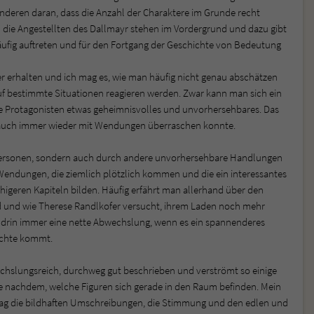
anderen daran, dass die Anzahl der Charaktere im Grunde recht
d die Angestellten des Dallmayr stehen im Vordergrund und dazu gibt
häufig auftreten und für den Fortgang der Geschichte von Bedeutung
er erhalten und ich mag es, wie man häufig nicht genau abschätzen
auf bestimmte Situationen reagieren werden. Zwar kann man sich ein
e Protagonisten etwas geheimnisvolles und unvorhersehbares. Das
ch auch immer wieder mit Wendungen überraschen konnte.
Personen, sondern auch durch andere unvorhersehbare Handlungen
Wendungen, die ziemlich plötzlich kommen und die ein interessantes
geren Kapiteln bilden. Häufig erfährt man allerhand über den
d und wie Therese Randlkofer versucht, ihrem Laden noch mehr
hendrin immer eine nette Abwechslung, wenn es ein spannenderes
ichte kommt.
wechslungsreich, durchweg gut beschrieben und verströmt so einige
 je nachdem, welche Figuren sich gerade in den Raum befinden. Mein
 mag die bildhaften Umschreibungen, die Stimmung und den edlen und