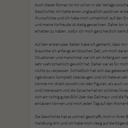
Auch dieser Roman ist mir schon in der Verlagsvorschau
Geschichte, ich hatte einen unglaublich positiven ers
Wunschliste und ich habe mich unheimlich auf den Ers
und meine Vorfreude ist stetig gewachsen. Daher bin 
erhalten zu haben, wofür ich mich ganz herzlich be
Auf den ersten paar Seiten habe ich gemerkt, dass mir 
brauchte ich anfangs ein bisschen Zeit, um mich daran
Situationen und manchmal war ich am Anfang ein weni
sehr wahrscheinlich gewollt hat. Daher war es für mich
nichts zu verpassen. Schließlich hat sich das gebesse
irgendwann komplett überzeugen und ich habe es sehr
konnte mir direkt sowohl von den Figuren, als auch vo
und interessant und die Sprache hat ein schönes Nivea
sich ein richtig gutes Bild über das Dallmayr und die 
einlassen können und mich jeden Tag auf den Moment 
Die Geschichte hat es schnell geschafft, mich in ihren
Handlung drin und ich habe mich riesig auf die folgend