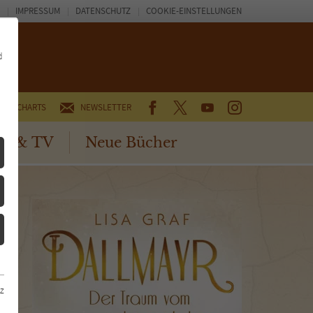
IMPRESSUM
DATENSCHUTZ
COOKIE-EINSTELLUNGEN
d
FACEBOOK
TWITTER
YOUTUBE
INSTAGRAM
CHARTS
NEWSLETTER
no & TV
Neue Bücher
z