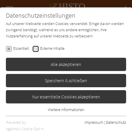
Navigation
Datenschutzeinstellungen
Couch
wechse
Auf unserer Webseite werden Cookies verwendet. Einige davon werden
Forum
Charts
Newsletter
SUCHE
zwingend benötigt, während es uns andere ermöglichen, Ihre
Nutzererfahrung auf unserer Webseite zu verbessern.
Philipp Vandenberg
Essentiell
Externe Inhalte
Der Fluch des Kopernikus
Alle akzeptieren
Lübbe
Erschienen: Januar 1996
0
Speichern & schließen
Nur essentielle Cookies akzeptieren
Weitere Informationen
Essentiell
Essentielle Cookies werden für grundlegende Funktionen der
Powered by
Impressum
|
Datenschutz
Webseite benötigt. Dadurch ist gewährleistet, dass die Webseite
sgalinski Cookie Opt In