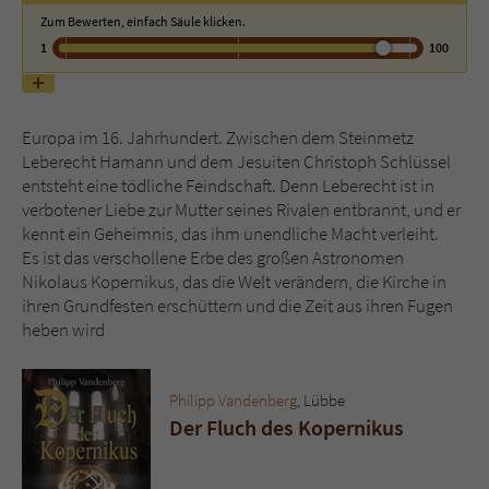
Zum Bewerten, einfach Säule klicken.
1
100
Name
tx_pwcomments_ahash
Anbieter
Literatur-Couch Medien GmbH & Co. KG
Europa im 16. Jahrhundert. Zwischen dem Steinmetz
Laufzeit
1 Jahr
Leberecht Hamann und dem Jesuiten Christoph Schlüssel
entsteht eine tödliche Feindschaft. Denn Leberecht ist in
Zweck
Cookie für Kommentare einzelner Buchtitel
verbotener Liebe zur Mutter seines Rivalen entbrannt, und er
kennt ein Geheimnis, das ihm unendliche Macht verleiht.
Es ist das verschollene Erbe des großen Astronomen
Name
fe_typo_user
Nikolaus Kopernikus, das die Welt verändern, die Kirche in
ihren Grundfesten erschüttern und die Zeit aus ihren Fugen
Anbieter
Literatur-Couch Medien GmbH & Co. KG
heben wird
Laufzeit
Session
Philipp Vandenberg
, Lübbe
Dieses Cookie gewährleistet die
Der Fluch des Kopernikus
Kommunikation der Webseite mit dem
Zweck
Benutzer. Es wird benötigt um z. B. den