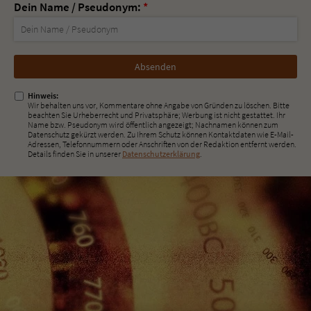
Dein Name / Pseudonym:
*
Nicht
ausfüllen!
Hinweis:
Wir behalten uns vor, Kommentare ohne Angabe von Gründen zu löschen. Bitte
beachten Sie Urheberrecht und Privatsphäre; Werbung ist nicht gestattet. Ihr
Name bzw. Pseudonym wird öffentlich angezeigt; Nachnamen können zum
Datenschutz gekürzt werden. Zu Ihrem Schutz können Kontaktdaten wie E-Mail-
Adressen, Telefonnummern oder Anschriften von der Redaktion entfernt werden.
Details finden Sie in unserer
Datenschutzerklärung
.