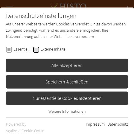
Navigation
Datenschutzeinstellungen
Couch
wechse
Auf unserer Webseite werden Cookies verwendet. Einige davon werden
Forum
Charts
Newsletter
SUCHE
zwingend benötigt, während es uns andere ermöglichen, Ihre
Nutzererfahrung auf unserer Webseite zu verbessern.
Lena Johannson
Essentiell
Externe Inhalte
Die Villa an der
Elbchaussee
Alle akzeptieren
Aufbau
Erschienen: Januar 2019
Bibliogr. Angaben
0
Speichern & schließen
Nur essentielle Cookies akzeptieren
Weitere Informationen
Essentiell
Essentielle Cookies werden für grundlegende Funktionen der
Powered by
Impressum
|
Datenschutz
Webseite benötigt. Dadurch ist gewährleistet, dass die Webseite
sgalinski Cookie Opt In