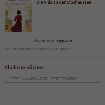
Sicherheitscode des Kontaktformulars zu
Die Villa an der Elbchaussee
überprüfen.
Jetzt kaufen bei
oder unterstütze Deinen Buchhändler vor Ort (Anzeige*)
Ähnliche Bücher:
Epochen:
4. 19. Jahrhundert
Kategorien:
Roman