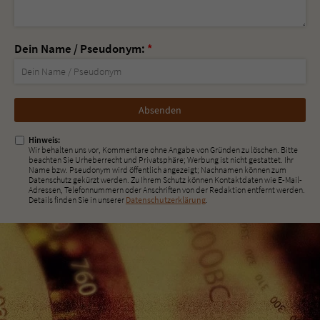
Dein Name / Pseudonym:
*
Nicht
ausfüllen!
Hinweis:
Wir behalten uns vor, Kommentare ohne Angabe von Gründen zu löschen. Bitte
beachten Sie Urheberrecht und Privatsphäre; Werbung ist nicht gestattet. Ihr
Name bzw. Pseudonym wird öffentlich angezeigt; Nachnamen können zum
Datenschutz gekürzt werden. Zu Ihrem Schutz können Kontaktdaten wie E-Mail-
Adressen, Telefonnummern oder Anschriften von der Redaktion entfernt werden.
Details finden Sie in unserer
Datenschutzerklärung
.