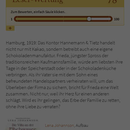
78
Zum Bewerten, einfach Säule klicken.
Name
tx_pwcomments_ahash
1
100
Anbieter
Literatur-Couch Medien GmbH & Co. KG
Laufzeit
1 Jahr
Hamburg, 1919: Das Kontor Hannemann & Tietz handelt
nicht nur mit Kakao, sondern betreibt auch eine eigene
Zweck
Cookie für Kommentare einzelner Buchtitel
Schokoladenmanufaktur. Frieda, jüngster Spross der
traditionsreichen Kaufmannsfamilie, würde am liebsten ihre
Tage in der Speicherstadt oder in der Schokoladenküche
Name
fe_typo_user
verbringen. Als ihr Vater sie mit dem Sohn eines
befreundeten Handelspartners verheiraten will, um das
Anbieter
Literatur-Couch Medien GmbH & Co. KG
Überleben der Firma zu sichern, bricht für Frieda eine Welt
zusammen. Nicht nur, weil ihr Herz für einen anderen
Laufzeit
Session
schlägt. Wird es ihr gelingen, das Erbe der Familie zu retten,
ohne ihre Liebe zu verraten?
Dieses Cookie gewährleistet die
Kommunikation der Webseite mit dem
Zweck
Benutzer. Es wird benötigt um z. B. den
Lena Johannson
, Aufbau