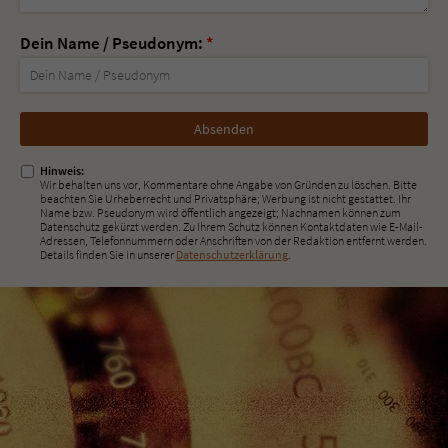
Dein Name / Pseudonym:
*
Nicht
ausfüllen!
Hinweis:
Wir behalten uns vor, Kommentare ohne Angabe von Gründen zu löschen. Bitte
beachten Sie Urheberrecht und Privatsphäre; Werbung ist nicht gestattet. Ihr
Name bzw. Pseudonym wird öffentlich angezeigt; Nachnamen können zum
Datenschutz gekürzt werden. Zu Ihrem Schutz können Kontaktdaten wie E-Mail-
Adressen, Telefonnummern oder Anschriften von der Redaktion entfernt werden.
Details finden Sie in unserer
Datenschutzerklärung
.