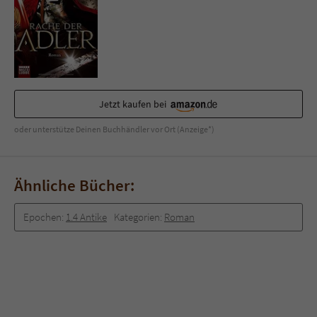
Sicherheitscode des Kontaktformulars zu
überprüfen.
Jetzt kaufen bei
oder unterstütze Deinen Buchhändler vor Ort (Anzeige*)
Ähnliche Bücher:
Epochen:
1.4 Antike
Kategorien:
Roman