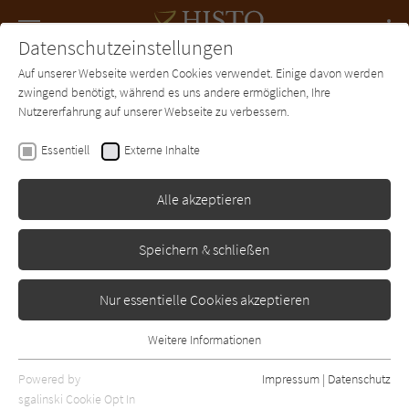
Navigation
Datenschutzeinstellungen
Couch
wechse
Auf unserer Webseite werden Cookies verwendet. Einige davon werden
Forum
Charts
Newsletter
SUCHE
zwingend benötigt, während es uns andere ermöglichen, Ihre
Nutzererfahrung auf unserer Webseite zu verbessern.
Ben Kane
Essentiell
Externe Inhalte
Rache der Adler
Alle akzeptieren
Lübbe
Erschienen: Januar 2018
Bibliogr. Angaben
0
Speichern & schließen
Nur essentielle Cookies akzeptieren
Weitere Informationen
Essentiell
Essentielle Cookies werden für grundlegende Funktionen der
Powered by
Impressum
|
Datenschutz
Webseite benötigt. Dadurch ist gewährleistet, dass die Webseite
sgalinski Cookie Opt In