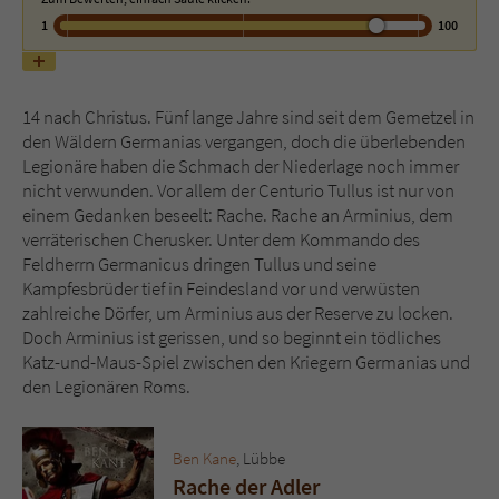
1
100
Name
tx_pwcomments_ahash
Anbieter
Literatur-Couch Medien GmbH & Co. KG
14 nach Christus. Fünf lange Jahre sind seit dem Gemetzel in
den Wäldern Germanias vergangen, doch die überlebenden
Laufzeit
1 Jahr
Legionäre haben die Schmach der Niederlage noch immer
nicht verwunden. Vor allem der Centurio Tullus ist nur von
Zweck
Cookie für Kommentare einzelner Buchtitel
einem Gedanken beseelt: Rache. Rache an Arminius, dem
verräterischen Cherusker. Unter dem Kommando des
Feldherrn Germanicus dringen Tullus und seine
Name
fe_typo_user
Kampfesbrüder tief in Feindesland vor und verwüsten
zahlreiche Dörfer, um Arminius aus der Reserve zu locken.
Anbieter
Literatur-Couch Medien GmbH & Co. KG
Doch Arminius ist gerissen, und so beginnt ein tödliches
Katz-und-Maus-Spiel zwischen den Kriegern Germanias und
Laufzeit
Session
den Legionären Roms.
Dieses Cookie gewährleistet die
Kommunikation der Webseite mit dem
Ben Kane
, Lübbe
Zweck
Benutzer. Es wird benötigt um z. B. den
Rache der Adler