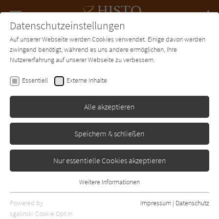
Navigation
Datenschutzeinstellungen
Couch
wechse
Auf unserer Webseite werden Cookies verwendet. Einige davon werden
Forum
Charts
Newsletter
SUCHE
zwingend benötigt, während es uns andere ermöglichen, Ihre
Nutzererfahrung auf unserer Webseite zu verbessern.
Heather Cooper
Essentiell
Externe Inhalte
Die Zeit der Rose
Alle akzeptieren
Goldmann
Erschienen: Januar 2017
Bibliogr. Angaben
0
Speichern & schließen
Nur essentielle Cookies akzeptieren
Weitere Informationen
Essentiell
Essentielle Cookies werden für grundlegende Funktionen der
Powered by
Impressum
|
Datenschutz
Webseite benötigt. Dadurch ist gewährleistet, dass die Webseite
sgalinski Cookie Opt In