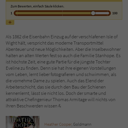
Zum Bewerten, einfach Säule klicken.
1
100
Name
tx_pwcomments_ahash
Anbieter
Literatur-Couch Medien GmbH & Co. KG
Als 1862 die Eisenbahn Einzug auf der verschlafenen Isle of
Laufzeit
1 Jahr
Wight hält, verspricht das moderne Transportmittel
Abenteuer und neue Möglichkeiten. Aber die Inselbewohner
Zweck
Cookie für Kommentare einzelner Buchtitel
halten an alten Werten fest so auch die Familie Stanhope. Es
ist höchste Zeit, eine gute Partie für die jüngste Tochter
Eveline zu finden. Denn sie hat ihre eigenen Vorstellungen
Name
fe_typo_user
vom Leben, lernt lieber fotografieren und schwimmen, als
die vornehme Dame zu spielen. Auch das Elend der
Anbieter
Literatur-Couch Medien GmbH & Co. KG
Arbeiterschicht, das sie durch den Bau der Schienen
kennenlernt, lässt sie nicht los. Doch der smarte und
Laufzeit
Session
attraktive Chefingenieur Thomas Armitage will nichts von
ihren Beschwerden wissen &
Dieses Cookie gewährleistet die
Kommunikation der Webseite mit dem
Zweck
Benutzer. Es wird benötigt um z. B. den
Heather Cooper
, Goldmann