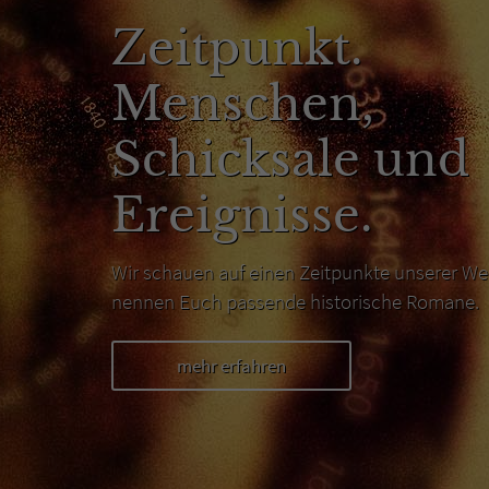
Zeitpunkt.
Menschen,
Schicksale und
Ereignisse.
Wir schauen auf einen Zeitpunkte unserer We
nennen Euch passende historische Romane.
mehr erfahren