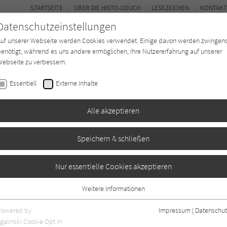
STARTSEITE
ÜBER DIE HISTO-COUCH
LESEZEICHEN
KONTAKT
Datenschutzeinstellungen
Auf unserer Webseite werden Cookies verwendet. Einige davon werden zwingen
enötigt, während es uns andere ermöglichen, Ihre Nutzererfahrung auf unserer
ebseite zu verbessern.
FORUM
Essentiell
Externe Inhalte
Buchtyp
Autor*in
Magazin
Ki
Alle akzeptieren
Speichern & schließen
Nur essentielle Cookies akzeptieren
Weitere Informationen
iogr. Angaben
0
Essentiell
Essentielle Cookies werden für grundlegende Funktionen der Webseite
Powered by
Impressum
|
Datenschut
benötigt. Dadurch ist gewährleistet, dass die Webseite einwandfrei
galinski Cookie Opt In