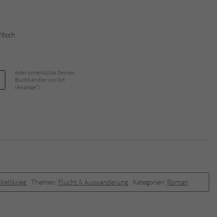
Name
tx_pwcomments_ahash
itsch
Anbieter
Literatur-Couch Medien GmbH & Co. KG
Laufzeit
1 Jahr
oder unterstütze Deinen
Buchhändler vor Ort
(Anzeige*)
Zweck
Cookie für Kommentare einzelner Buchtitel
Name
fe_typo_user
Anbieter
Literatur-Couch Medien GmbH & Co. KG
Laufzeit
Session
 Weltkrieg
Themen:
Flucht & Auswanderung
Kategorien:
Roman
Dieses Cookie gewährleistet die Kommunikation der
Webseite mit dem Benutzer. Es wird benötigt um z. B.
Zweck
den Sicherheitscode des Kontaktformulars zu