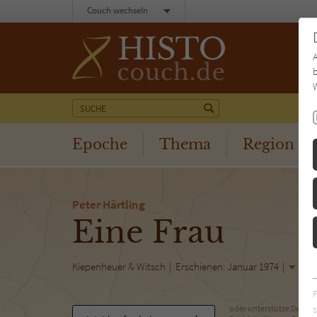
Couch wechseln
b
W
Epoche
Thema
Region
Peter Härtling
Eine Frau
Kiepenheuer & Witsch
Erschienen: Januar 1974
Bibl
s
oder unterstütze Deinen