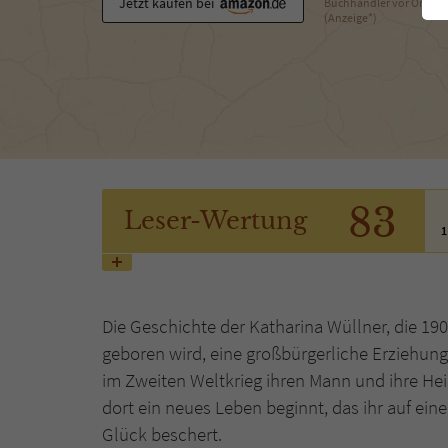
Jetzt kaufen bei
Buchhändler vor Ort
(Anzeige*)
83
Leser
-Wertung
1
Die Geschichte der Katharina Wüllner, die 19
geboren wird, eine großbürgerliche Erziehung
im Zweiten Weltkrieg ihren Mann und ihre Heim
dort ein neues Leben beginnt, das ihr auf ei
Glück beschert.