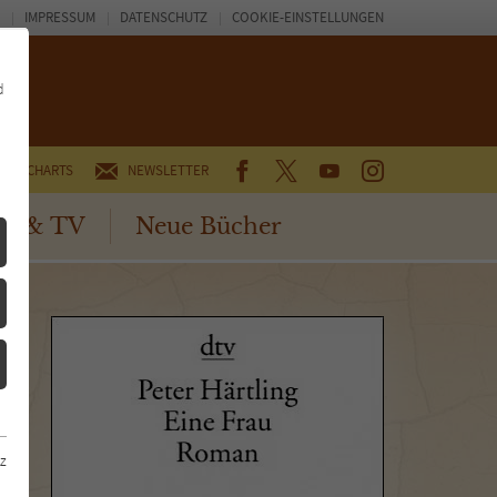
IMPRESSUM
DATENSCHUTZ
COOKIE-EINSTELLUNGEN
d
FACEBOOK
TWITTER
YOUTUBE
INSTAGRAM
CHARTS
NEWSLETTER
no & TV
Neue Bücher
z