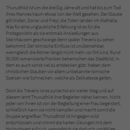
Thurudhild ist um die dreißig Jahre alt und hat bis zum Tod
ihres Mannes kaum etwas von der Welt gesehen. Der Glaube
gilt Wotan, Donar und Freyr, die Toten landen im Walhalla.
Was für eine unglaubliche Erfahrung ist es für die
Protagonistin als sie erstmals Ansiedlungen aus
Steinhäusern geschweige denn später Treveris zu sehen
bekommt. Der römische Einfluss ist unübersehbar,
wenngleich die Römer längst nicht mehr vor Ort sind. Rund
50.000 romanisierte Franken beherrschen das Stadtbild, in
dem es auch sonst viel zu entdecken gibt. Neben dem
christlichen Glauben vor allem unbekannte römische
Speisen wie Schnecken, welche als Delikatesse gelten.
Doch bis Treveris ist es zunächst ein weiter Weg und auf
diesem lernt Thurudhild ihre Begleiter näher kennen. Nicht
jeder von ihnen ist von der Begleitung einer Frau begeistert,
schließlich kann sie nicht kämpfen und macht somit die
Gruppe angreifbar. Thurudhild ist hingegen wild
entschlossen und nimmt die harten Übungen mit dem
Holzschwert auf sich, wenngleich sie dadurch unzählige