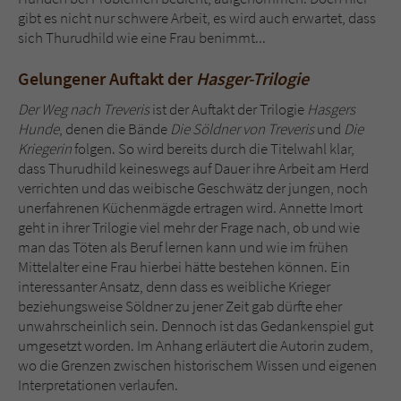
gibt es nicht nur schwere Arbeit, es wird auch erwartet, dass
sich Thurudhild wie eine Frau benimmt...
Gelungener Auftakt der
Hasger-Trilogie
Der Weg nach Treveris
ist der Auftakt der Trilogie
Hasgers
Hunde
, denen die Bände
Die Söldner von Treveris
und
Die
Kriegerin
folgen. So wird bereits durch die Titelwahl klar,
dass Thurudhild keineswegs auf Dauer ihre Arbeit am Herd
verrichten und das weibische Geschwätz der jungen, noch
unerfahrenen Küchenmägde ertragen wird. Annette Imort
geht in ihrer Trilogie viel mehr der Frage nach, ob und wie
man das Töten als Beruf lernen kann und wie im frühen
Mittelalter eine Frau hierbei hätte bestehen können. Ein
interessanter Ansatz, denn dass es weibliche Krieger
beziehungsweise Söldner zu jener Zeit gab dürfte eher
unwahrscheinlich sein. Dennoch ist das Gedankenspiel gut
umgesetzt worden. Im Anhang erläutert die Autorin zudem,
wo die Grenzen zwischen historischem Wissen und eigenen
Interpretationen verlaufen.