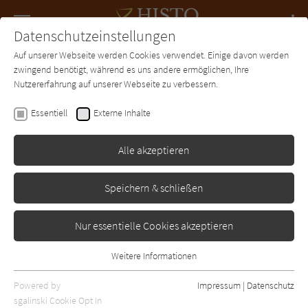
Navigation
Datenschutzeinstellungen
Couch
wechse
Auf unserer Webseite werden Cookies verwendet. Einige davon werden
Forum
Charts
Newsletter
SUCHE
zwingend benötigt, während es uns andere ermöglichen, Ihre
Nutzererfahrung auf unserer Webseite zu verbessern.
Annette Imort
Essentiell
Externe Inhalte
Der Weg nach Treveris
Alle akzeptieren
-
Erschienen: Januar 2016
Bibliogr. Angaben
0
Speichern & schließen
Nur essentielle Cookies akzeptieren
Weitere Informationen
Essentiell
Essentielle Cookies werden für grundlegende Funktionen der
Powered by
Impressum
|
Datenschutz
Webseite benötigt. Dadurch ist gewährleistet, dass die Webseite
sgalinski Cookie Opt In