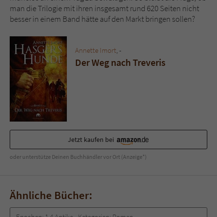
man die Trilogie mit ihren insgesamt rund 620 Seiten nicht
besser in einem Band hätte auf den Markt bringen sollen?
Annette Imort
, -
Der Weg nach Treveris
Jetzt kaufen bei
oder unterstütze Deinen Buchhändler vor Ort (Anzeige*)
Ähnliche Bücher:
Epochen:
1.4 Antike
Kategorien:
Roman