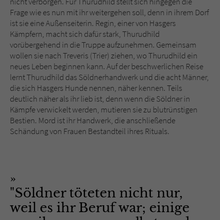
nicht verborgen. Für Thurudhild stellt sich hingegen die
Sicherheitscode des Kontaktformulars zu
Frage wie es nun mit ihr weitergehen soll, denn in ihrem Dorf
überprüfen.
ist sie eine Außenseiterin. Regin, einer von Hasgers
Kämpfern, macht sich dafür stark, Thurudhild
vorübergehend in die Truppe aufzunehmen. Gemeinsam
wollen sie nach Treveris (Trier) ziehen, wo Thurudhild ein
neues Leben beginnen kann. Auf der beschwerlichen Reise
lernt Thurudhild das Söldnerhandwerk und die acht Männer,
die sich Hasgers Hunde nennen, näher kennen. Teils
deutlich näher als ihr lieb ist, denn wenn die Söldner in
Kämpfe verwickelt werden, mutieren sie zu blutrünstigen
Bestien. Mord ist ihr Handwerk, die anschließende
Schändung von Frauen Bestandteil ihres Rituals.
"Söldner töteten nicht nur,
weil es ihr Beruf war; einige