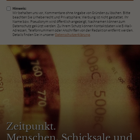
Hinweis:
Wir behalten uns vor, Kommentare ohne Angabe von Gründen zu löschen. Bitte
beachten Sie Urheberrecht und Privatsphäre; Werbung ist nicht gestattet. Ihr
Name bzw. Pseudonym wird öffentlich angezeigt; Nachnamen können zum
Datenschutz gekürzt werden. Zu Ihrem Schutz können Kontaktdaten wie E-Mail-
Adressen, Telefonnummern oder Anschriften von der Redaktion entfernt werden.
Details finden Sie in unserer
Datenschutzerklärung
.
Zeitpunkt.
Menschen, Schicksale und