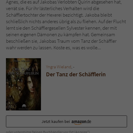
Agnes, die es auf Jakobas Verlobten Quirin abgesehen hat,
Sicherheitscode des Kontaktformulars zu
verrät sie. Für ihr lästerliches Verhalten wird die
überprüfen.
Schäfflertochter der Hexerei bezichtigt. Jakoba bleibt
schließlich nichts anderes übrig als zu fliehen.
Auf der Flucht
lernt sie den Schäfflergesellen Sylvester kennen, der mit
seinen eigenen Dämonen zu kämpfen hat. Gemeinsam
beschließen sie, Jakobas Traum vom Tanz der Schäffler
wahr werden zu lassen. Koste es, was es wolle...
Yngra Wieland
, -
Der Tanz der Schäfflerin
Jetzt kaufen bei
oder unterstütze Deinen Buchhändler vor Ort (Anzeige*)