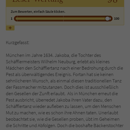
Zum Bewerten, einfach Säule klicken.
Name
tx_pwcomments_ahash
1
100
Anbieter
Literatur-Couch Medien GmbH & Co. KG
Laufzeit
1 Jahr
Kurzgefasst:
Zweck
Cookie für Kommentare einzelner Buchtitel
München im Jahre 1634. Jakoba, die Tochter des
Schäfflermeisters Wilhelm Neuburg, erlebt als kleines
Mädchen den Schäfflertanz nach einer Bedrohung durch die
Name
fe_typo_user
Pest als überwältigendes Ereignis. Fortan hat sie keinen
sehnlicheren Wunsch, als einmal diesen traditionellen Tanz
Anbieter
Literatur-Couch Medien GmbH & Co. KG
der Fassmacher mitzutanzen. Doch dies ist ausschließlich
den Gesellen der Zunft erlaubt.
Als in München erneut die
Laufzeit
Session
Pest ausbricht, überredet Jakoba ihren Vater dazu, den
Schäfflertanz wieder aufleben zu lassen, um den Menschen
Mut zu machen, wie es schon ihre Ahnen taten. Unerlaubt
Dieses Cookie gewährleistet die
beobachtet sie, wie die Gesellen proben, übt im Geheimen
Kommunikation der Webseite mit dem
die Schritte und Abfolgen. Doch die boshafte Bäckerstochter
Zweck
Benutzer. Es wird benötigt um z. B. den