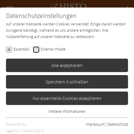
Navigation
Datenschutzeinstellungen
Couch
wechse
Auf unserer Webseite werden Cookies verwendet. Einige davon werden
Forum
Charts
Newsletter
SUCHE
zwingend benötigt, während es uns andere ermöglichen, Ihre
Nutzererfahrung auf unserer Webseite zu verbessern.
Yngra Wieland
Essentiell
Externe Inhalte
Der Tanz der Schäfflerin
Alle akzeptieren
-
Erschienen: Januar 2015
Bibliogr. Angaben
0
Speichern & schließen
Nur essentielle Cookies akzeptieren
Weitere Informationen
Essentiell
Essentielle Cookies werden für grundlegende Funktionen der
Powered by
Impressum
|
Datenschutz
Webseite benötigt. Dadurch ist gewährleistet, dass die Webseite
sgalinski Cookie Opt In