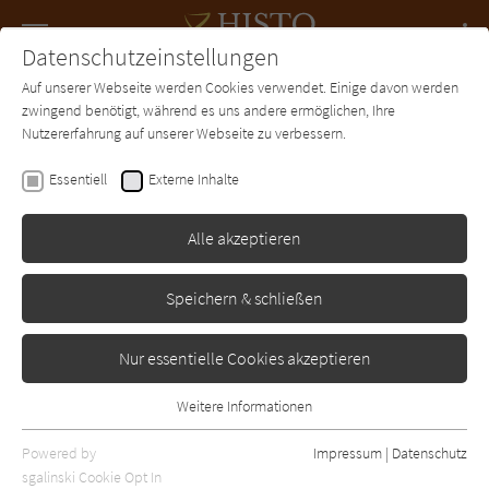
Navigation
Datenschutzeinstellungen
Couch
wechse
Auf unserer Webseite werden Cookies verwendet. Einige davon werden
Forum
Charts
Newsletter
SUCHE
zwingend benötigt, während es uns andere ermöglichen, Ihre
Nutzererfahrung auf unserer Webseite zu verbessern.
Robert Low
Essentiell
Externe Inhalte
Die letzte Schlacht
Alle akzeptieren
Heyne
Erschienen: Januar 2015
Bibliogr. Angaben
0
Speichern & schließen
Nur essentielle Cookies akzeptieren
Weitere Informationen
Essentiell
Essentielle Cookies werden für grundlegende Funktionen der
Powered by
Impressum
|
Datenschutz
Webseite benötigt. Dadurch ist gewährleistet, dass die Webseite
sgalinski Cookie Opt In