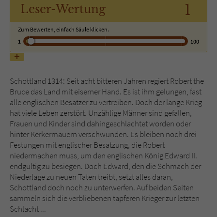
1
Leser
-Wertung
Name
tx_pwcomments_ahash
Zum Bewerten, einfach Säule klicken.
1
100
Anbieter
Literatur-Couch Medien GmbH & Co. KG
Laufzeit
1 Jahr
Schottland 1314: Seit acht bitteren Jahren regiert Robert the
Zweck
Cookie für Kommentare einzelner Buchtitel
Bruce das Land mit eiserner Hand. Es ist ihm gelungen, fast
alle englischen Besatzer zu vertreiben. Doch der lange Krieg
hat viele Leben zerstört. Unzählige Männer sind gefallen,
Name
fe_typo_user
Frauen und Kinder sind dahingeschlachtet worden oder
hinter Kerkermauern verschwunden. Es bleiben noch drei
Anbieter
Literatur-Couch Medien GmbH & Co. KG
Festungen mit englischer Besatzung, die Robert
niedermachen muss, um den englischen König Edward II.
endgültig zu besiegen. Doch Edward, den die Schmach der
Laufzeit
Session
Niederlage zu neuen Taten treibt, setzt alles daran,
Schottland doch noch zu unterwerfen. Auf beiden Seiten
Dieses Cookie gewährleistet die
sammeln sich die verbliebenen tapferen Krieger zur letzten
Kommunikation der Webseite mit dem
Schlacht ...
Zweck
Benutzer. Es wird benötigt um z. B. den