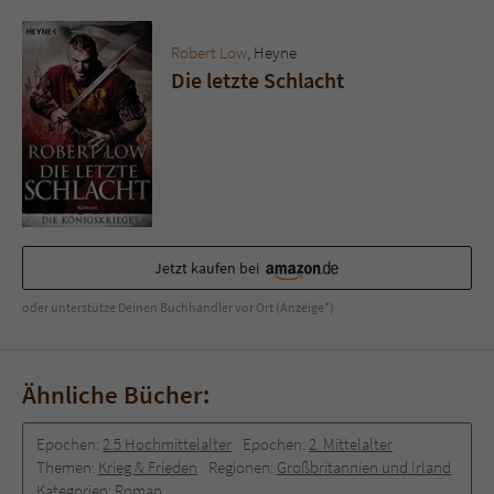
Sicherheitscode des Kontaktformulars zu
überprüfen.
Robert Low
, Heyne
Die letzte Schlacht
Jetzt kaufen bei
oder unterstütze Deinen Buchhändler vor Ort (Anzeige*)
Ähnliche Bücher:
Epochen:
2.5 Hochmittelalter
Epochen:
2. Mittelalter
Themen:
Krieg & Frieden
Regionen:
Großbritannien und Irland
Kategorien:
Roman