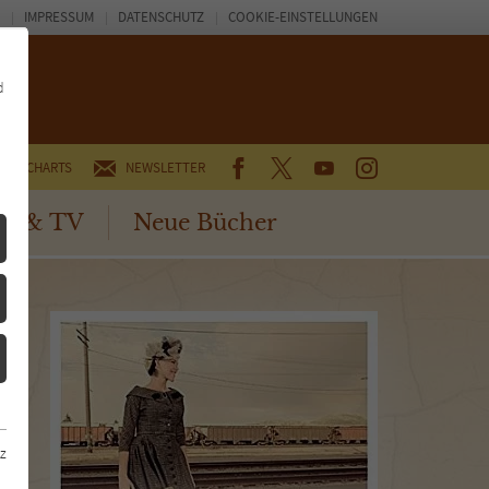
IMPRESSUM
DATENSCHUTZ
COOKIE-EINSTELLUNGEN
d
FACEBOOK
TWITTER
YOUTUBE
INSTAGRAM
CHARTS
NEWSLETTER
no & TV
Neue Bücher
z