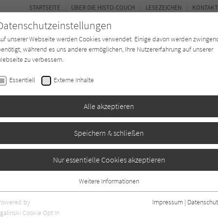
STARTSEITE
ÜBER DIE HISTO-COUCH
LESEZEICHEN
KONTAKT
Datenschutzeinstellungen
Auf unserer Webseite werden Cookies verwendet. Einige davon werden zwingen
enötigt, während es uns andere ermöglichen, Ihre Nutzererfahrung auf unserer
ebseite zu verbessern.
FORUM
Essentiell
Externe Inhalte
Buchtyp
Autor*in
Magazin
Ki
Alle akzeptieren
Speichern & schließen
Freundschaft
Nur essentielle Cookies akzeptieren
Weitere Informationen
Essentiell
Essentielle Cookies werden für grundlegende Funktionen der Webseite
Powered by
Impressum
|
Datenschut
benötigt. Dadurch ist gewährleistet, dass die Webseite einwandfrei
galinski Cookie Opt In