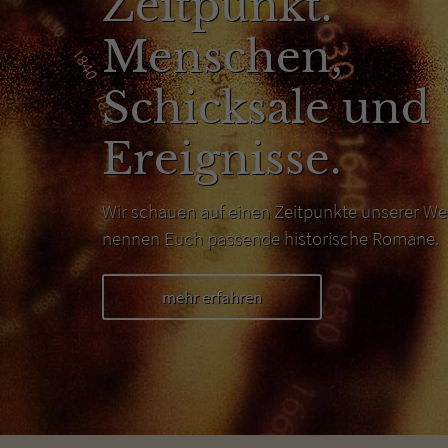
Zeitpunkt.
Menschen,
Schicksale und
Ereignisse.
Wir schauen auf einen Zeitpunkte unserer We
nennen Euch passende historische Romane.
mehr erfahren