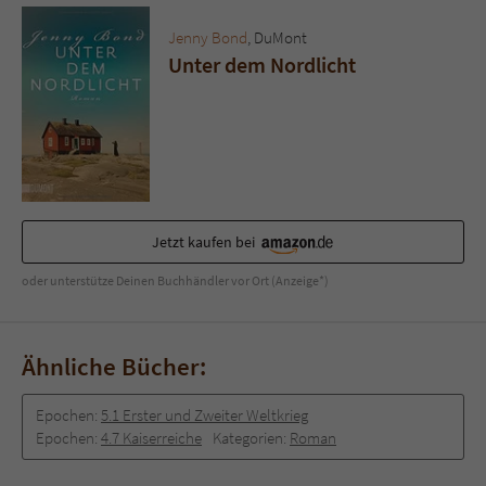
Sicherheitscode des Kontaktformulars zu
überprüfen.
Jenny Bond
, DuMont
Unter dem Nordlicht
Jetzt kaufen bei
oder unterstütze Deinen Buchhändler vor Ort (Anzeige*)
Ähnliche Bücher:
Epochen:
5.1 Erster und Zweiter Weltkrieg
Epochen:
4.7 Kaiserreiche
Kategorien:
Roman