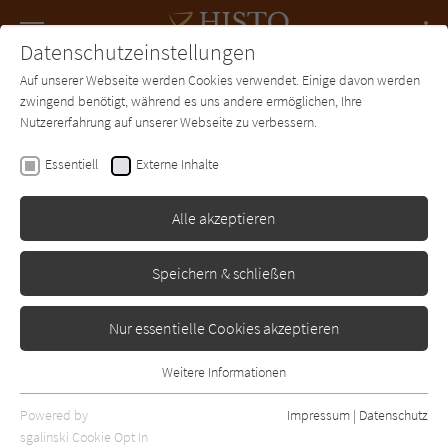
Navigation
Datenschutzeinstellungen
Couch
wechse
Auf unserer Webseite werden Cookies verwendet. Einige davon werden
Forum
Charts
Newsletter
SUCHE
zwingend benötigt, während es uns andere ermöglichen, Ihre
Nutzererfahrung auf unserer Webseite zu verbessern.
Jenny Bond
Essentiell
Externe Inhalte
Unter dem Nordlicht
Alle akzeptieren
DuMont
Erschienen: Januar 2015
Bibliogr. Angaben
0
Speichern & schließen
Nur essentielle Cookies akzeptieren
Weitere Informationen
Essentiell
Essentielle Cookies werden für grundlegende Funktionen der
Powered by
Impressum
|
Datenschutz
Webseite benötigt. Dadurch ist gewährleistet, dass die Webseite
sgalinski Cookie Opt In