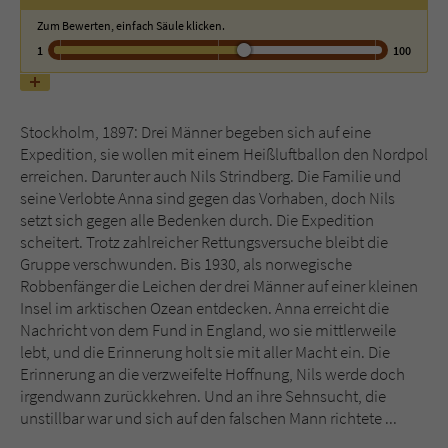
Zum Bewerten, einfach Säule klicken.
Name
tx_pwcomments_ahash
1
100
Anbieter
Literatur-Couch Medien GmbH & Co. KG
Stockholm, 1897: Drei Männer begeben sich auf eine
Laufzeit
1 Jahr
Expedition, sie wollen mit einem Heißluftballon den Nordpol
erreichen. Darunter auch Nils Strindberg. Die Familie und
Zweck
Cookie für Kommentare einzelner Buchtitel
seine Verlobte Anna sind gegen das Vorhaben, doch Nils
setzt sich gegen alle Bedenken durch. Die Expedition
scheitert. Trotz zahlreicher Rettungsversuche bleibt die
Name
fe_typo_user
Gruppe verschwunden. Bis 1930, als norwegische
Robbenfänger die Leichen der drei Männer auf einer kleinen
Anbieter
Literatur-Couch Medien GmbH & Co. KG
Insel im arktischen Ozean entdecken. Anna erreicht die
Nachricht von dem Fund in England, wo sie mittlerweile
Laufzeit
Session
lebt, und die Erinnerung holt sie mit aller Macht ein. Die
Erinnerung an die verzweifelte Hoffnung, Nils werde doch
Dieses Cookie gewährleistet die
irgendwann zurückkehren. Und an ihre Sehnsucht, die
Kommunikation der Webseite mit dem
unstillbar war und sich auf den falschen Mann richtete ...
Zweck
Benutzer. Es wird benötigt um z. B. den