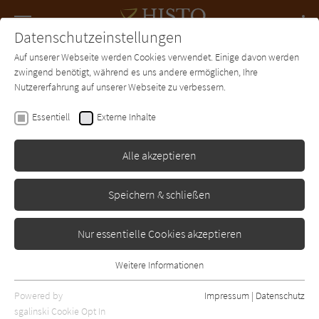
Navigation
Datenschutzeinstellungen
Couch
wechse
Auf unserer Webseite werden Cookies verwendet. Einige davon werden
Forum
Charts
Newsletter
SUCHE
zwingend benötigt, während es uns andere ermöglichen, Ihre
Nutzererfahrung auf unserer Webseite zu verbessern.
Colleen McCullough
Essentiell
Externe Inhalte
Das Lied von Troja
Alle akzeptieren
C. Bertelsmann
Erschienen: Januar 2000
Bibliogr. Angaben
0
Speichern & schließen
Nur essentielle Cookies akzeptieren
Weitere Informationen
Essentiell
Essentielle Cookies werden für grundlegende Funktionen der
Powered by
Impressum
|
Datenschutz
Webseite benötigt. Dadurch ist gewährleistet, dass die Webseite
sgalinski Cookie Opt In