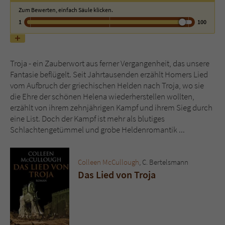
Zum Bewerten, einfach Säule klicken.
1
100
Name
tx_pwcomments_ahash
Anbieter
Literatur-Couch Medien GmbH & Co. KG
Troja - ein Zauberwort aus ferner Vergangenheit, das unsere
Laufzeit
1 Jahr
Fantasie beflügelt. Seit Jahrtausenden erzählt Homers Lied
vom Aufbruch der griechischen Helden nach Troja, wo sie
Zweck
Cookie für Kommentare einzelner Buchtitel
die Ehre der schönen Helena wiederherstellen wollten,
erzählt von ihrem zehnjährigen Kampf und ihrem Sieg durch
eine List. Doch der Kampf ist mehr als blutiges
Name
fe_typo_user
Schlachtengetümmel und grobe Heldenromantik ...
Anbieter
Literatur-Couch Medien GmbH & Co. KG
Colleen McCullough
, C. Bertelsmann
Laufzeit
Session
Das Lied von Troja
Dieses Cookie gewährleistet die
Kommunikation der Webseite mit dem
Zweck
Benutzer. Es wird benötigt um z. B. den