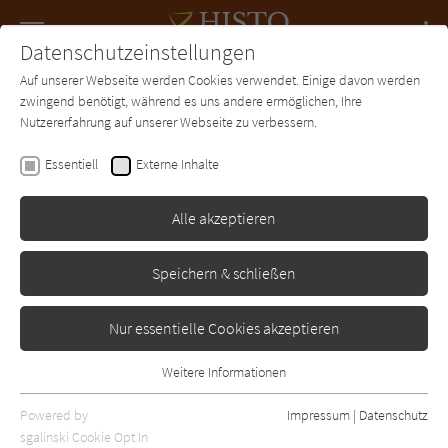
Navigation
Datenschutzeinstellungen
Couch
wechse
Auf unserer Webseite werden Cookies verwendet. Einige davon werden
Forum
Charts
Newsletter
SUCHE
zwingend benötigt, während es uns andere ermöglichen, Ihre
Nutzererfahrung auf unserer Webseite zu verbessern.
Robert Low
Essentiell
Externe Inhalte
Der Löwe erwacht
Alle akzeptieren
Heyne
Erschienen: Januar 2014
Bibliogr. Angaben
0
Speichern & schließen
Nur essentielle Cookies akzeptieren
Weitere Informationen
Essentiell
Essentielle Cookies werden für grundlegende Funktionen der
Powered by
Impressum
|
Datenschutz
Webseite benötigt. Dadurch ist gewährleistet, dass die Webseite
sgalinski Cookie Opt In