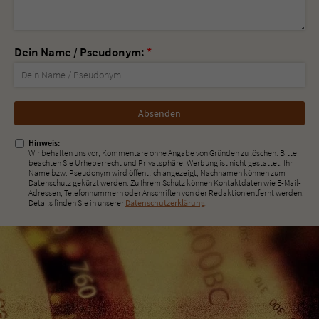
Dein Name / Pseudonym:
*
Nicht
ausfüllen!
Hinweis:
Wir behalten uns vor, Kommentare ohne Angabe von Gründen zu löschen. Bitte
beachten Sie Urheberrecht und Privatsphäre; Werbung ist nicht gestattet. Ihr
Name bzw. Pseudonym wird öffentlich angezeigt; Nachnamen können zum
Datenschutz gekürzt werden. Zu Ihrem Schutz können Kontaktdaten wie E-Mail-
Adressen, Telefonnummern oder Anschriften von der Redaktion entfernt werden.
Details finden Sie in unserer
Datenschutzerklärung
.