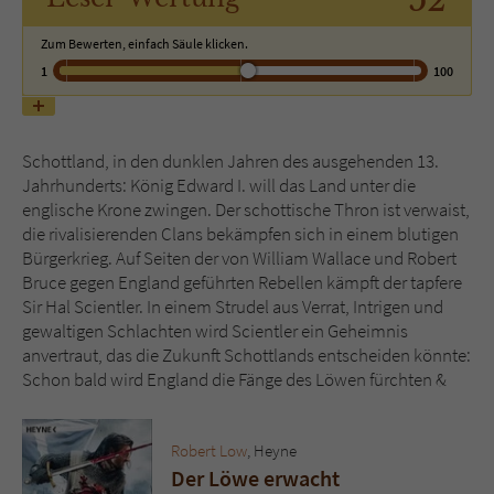
Zum Bewerten, einfach Säule klicken.
Name
tx_pwcomments_ahash
1
100
Anbieter
Literatur-Couch Medien GmbH & Co. KG
Laufzeit
1 Jahr
Schottland, in den dunklen Jahren des ausgehenden 13.
Jahrhunderts: König Edward I. will das Land unter die
Zweck
Cookie für Kommentare einzelner Buchtitel
englische Krone zwingen. Der schottische Thron ist verwaist,
die rivalisierenden Clans bekämpfen sich in einem blutigen
Bürgerkrieg. Auf Seiten der von William Wallace und Robert
Name
fe_typo_user
Bruce gegen England geführten Rebellen kämpft der tapfere
Sir Hal Scientler. In einem Strudel aus Verrat, Intrigen und
Anbieter
Literatur-Couch Medien GmbH & Co. KG
gewaltigen Schlachten wird Scientler ein Geheimnis
anvertraut, das die Zukunft Schottlands entscheiden könnte:
Laufzeit
Session
Schon bald wird England die Fänge des Löwen fürchten &
Dieses Cookie gewährleistet die
Robert Low
, Heyne
Kommunikation der Webseite mit dem
Der Löwe erwacht
Zweck
Benutzer. Es wird benötigt um z. B. den