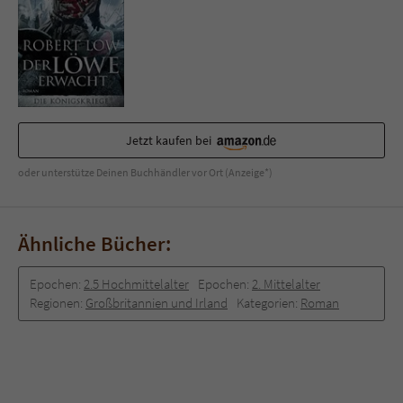
Sicherheitscode des Kontaktformulars zu
überprüfen.
Jetzt kaufen bei
oder unterstütze Deinen Buchhändler vor Ort (Anzeige*)
Ähnliche Bücher:
Epochen:
2.5 Hochmittelalter
Epochen:
2. Mittelalter
Regionen:
Großbritannien und Irland
Kategorien:
Roman