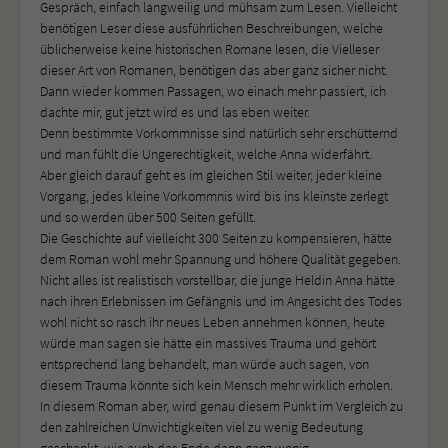
Gespräch, einfach langweilig und mühsam zum Lesen. Vielleicht
benötigen Leser diese ausführlichen Beschreibungen, welche
üblicherweise keine historischen Romane lesen, die Vielleser
dieser Art von Romanen, benötigen das aber ganz sicher nicht.
Dann wieder kommen Passagen, wo einach mehr passiert, ich
dachte mir, gut jetzt wird es und las eben weiter.
Denn bestimmte Vorkommnisse sind natürlich sehr erschütternd
und man fühlt die Ungerechtigkeit, welche Anna widerfährt.
Aber gleich darauf geht es im gleichen Stil weiter, jeder kleine
Vorgang, jedes kleine Vorkommnis wird bis ins kleinste zerlegt
und so werden über 500 Seiten gefüllt.
Die Geschichte auf vielleicht 300 Seiten zu kompensieren, hätte
dem Roman wohl mehr Spannung und höhere Qualität gegeben.
Nicht alles ist realistisch vorstellbar, die junge Heldin Anna hätte
nach ihren Erlebnissen im Gefängnis und im Angesicht des Todes
wohl nicht so rasch ihr neues Leben annehmen können, heute
würde man sagen sie hätte ein massives Trauma und gehört
entsprechend lang behandelt, man würde auch sagen, von
diesem Trauma könnte sich kein Mensch mehr wirklich erholen.
In diesem Roman aber, wird genau diesem Punkt im Vergleich zu
den zahlreichen Unwichtigkeiten viel zu wenig Bedeutung
geschenkt, wie auch das Ende dann ganz wenig