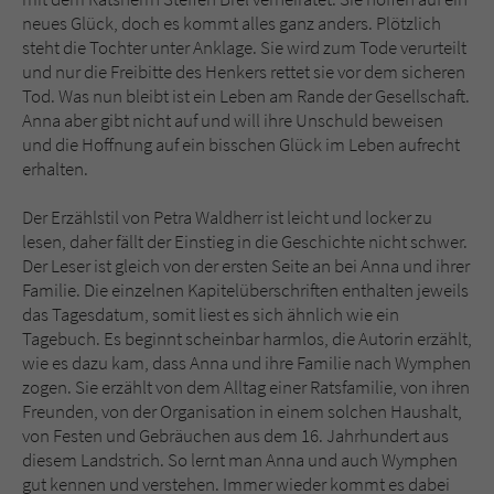
Sicherheitscode des Kontaktformulars zu
neues Glück, doch es kommt alles ganz anders. Plötzlich
überprüfen.
steht die Tochter unter Anklage. Sie wird zum Tode verurteilt
und nur die Freibitte des Henkers rettet sie vor dem sicheren
Tod. Was nun bleibt ist ein Leben am Rande der Gesellschaft.
Anna aber gibt nicht auf und will ihre Unschuld beweisen
und die Hoffnung auf ein bisschen Glück im Leben aufrecht
erhalten.
Der Erzählstil von Petra Waldherr ist leicht und locker zu
lesen, daher fällt der Einstieg in die Geschichte nicht schwer.
Der Leser ist gleich von der ersten Seite an bei Anna und ihrer
Familie. Die einzelnen Kapitelüberschriften enthalten jeweils
das Tagesdatum, somit liest es sich ähnlich wie ein
Tagebuch. Es beginnt scheinbar harmlos, die Autorin erzählt,
wie es dazu kam, dass Anna und ihre Familie nach Wymphen
zogen. Sie erzählt von dem Alltag einer Ratsfamilie, von ihren
Freunden, von der Organisation in einem solchen Haushalt,
von Festen und Gebräuchen aus dem 16. Jahrhundert aus
diesem Landstrich. So lernt man Anna und auch Wymphen
gut kennen und verstehen. Immer wieder kommt es dabei