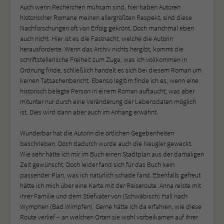
Auch wenn Recherchen mühsam sind, hier haben Autoren
historischer Romane meinen allergrößten Respekt, sind diese
Nachforschungen oft von Erfolg gekrönt. Doch manchmal eben
auch nicht. Hier ist es die Fastnacht, welche die Autorin
herausforderte. Wenn das Archiv nichts hergibt, kommt die
schriftstellerische Freiheit zum Zuge, was ich vollkommen in
Ordnung finde, schließlich handelt es sich bei diesem Roman um
keinen Tatsachenbericht. Ebenso legitim finde ich es, wenn eine
historisch belegte Person in einem Roman auftaucht, was aber
mitunter nur durch eine Veränderung der Lebensdaten möglich
ist. Dies wird dann aber auch im Anhang erwähnt.
Wunderbar hat die Autorin die örtlichen Gegebenheiten
beschrieben. Doch dadurch wurde auch die Neugier geweckt.
Wie sehr hätte ich mir im Buch einen Stadtplan aus der damaligen
Zeit gewünscht. Doch leider fand sich für das Buch kein
passender Plan, was ich natürlich schade fand. Ebenfalls gefreut
hätte ich mich über eine Karte mit der Reiseroute. Anna reiste mit
ihrer Familie und dem Stiefvater von (Schwäbisch) Hall nach
Wymphen (Bad Wimpfen). Gerne hätte ich da erfahren, wie diese
Route verlief – an welchen Orten sie wohl vorbeikamen auf ihrer