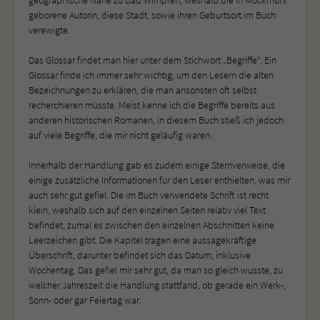
geborene Autorin, diese Stadt, sowie ihren Geburtsort im Buch
verewigte.
Das Glossar findet man hier unter dem Stichwort „Begriffe“. Ein
Glossar finde ich immer sehr wichtig, um den Lesern die alten
Bezeichnungen zu erklären, die man ansonsten oft selbst
recherchieren müsste. Meist kenne ich die Begriffe bereits aus
anderen historischen Romanen, in diesem Buch stieß ich jedoch
auf viele Begriffe, die mir nicht geläufig waren.
Innerhalb der Handlung gab es zudem einige Sternverweise, die
einige zusätzliche Informationen für den Leser enthielten, was mir
auch sehr gut gefiel. Die im Buch verwendete Schrift ist recht
klein, weshalb sich auf den einzelnen Seiten relativ viel Text
befindet, zumal es zwischen den einzelnen Abschnitten keine
Leerzeichen gibt. Die Kapitel tragen eine aussagekräftige
Überschrift, darunter befindet sich das Datum, inklusive
Wochentag. Das gefiel mir sehr gut, da man so gleich wusste, zu
welcher Jahreszeit die Handlung stattfand, ob gerade ein Werk-,
Sonn- oder gar Feiertag war.