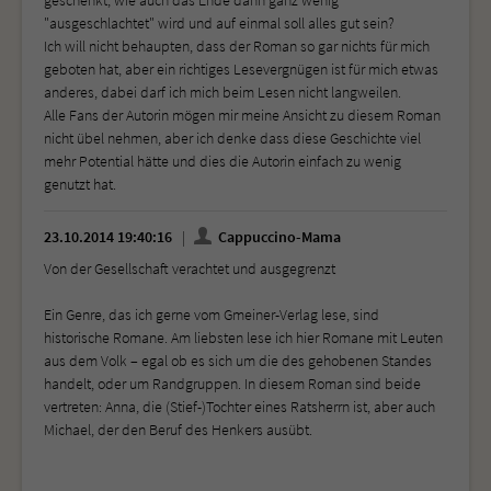
"ausgeschlachtet" wird und auf einmal soll alles gut sein?
Ich will nicht behaupten, dass der Roman so gar nichts für mich
geboten hat, aber ein richtiges Lesevergnügen ist für mich etwas
anderes, dabei darf ich mich beim Lesen nicht langweilen.
Alle Fans der Autorin mögen mir meine Ansicht zu diesem Roman
nicht übel nehmen, aber ich denke dass diese Geschichte viel
mehr Potential hätte und dies die Autorin einfach zu wenig
genutzt hat.
23.10.2014 19:40:16
Cappuccino-Mama
Von der Gesellschaft verachtet und ausgegrenzt
Ein Genre, das ich gerne vom Gmeiner-Verlag lese, sind
historische Romane. Am liebsten lese ich hier Romane mit Leuten
aus dem Volk – egal ob es sich um die des gehobenen Standes
handelt, oder um Randgruppen. In diesem Roman sind beide
vertreten: Anna, die (Stief-)Tochter eines Ratsherrn ist, aber auch
Michael, der den Beruf des Henkers ausübt.