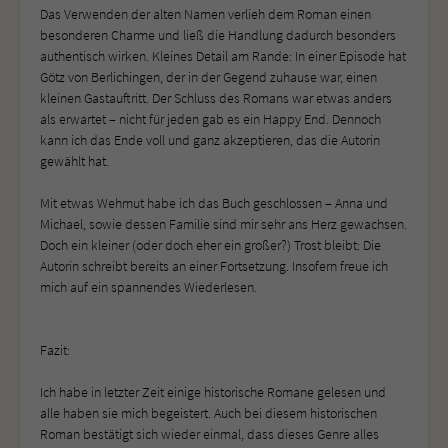
Das Verwenden der alten Namen verlieh dem Roman einen
besonderen Charme und ließ die Handlung dadurch besonders
authentisch wirken. Kleines Detail am Rande: In einer Episode hat
Götz von Berlichingen, der in der Gegend zuhause war, einen
kleinen Gastauftritt. Der Schluss des Romans war etwas anders
als erwartet – nicht für jeden gab es ein Happy End. Dennoch
kann ich das Ende voll und ganz akzeptieren, das die Autorin
gewählt hat.
Mit etwas Wehmut habe ich das Buch geschlossen – Anna und
Michael, sowie dessen Familie sind mir sehr ans Herz gewachsen.
Doch ein kleiner (oder doch eher ein großer?) Trost bleibt: Die
Autorin schreibt bereits an einer Fortsetzung. Insofern freue ich
mich auf ein spannendes Wiederlesen.
Fazit:
Ich habe in letzter Zeit einige historische Romane gelesen und
alle haben sie mich begeistert. Auch bei diesem historischen
Roman bestätigt sich wieder einmal, dass dieses Genre alles