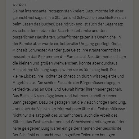
werden.
Sie hat interessante Protagonisten kreiert. Dazu möchte ich aber
gar nicht viel sagen. Ihre Stärken und Schwächen erschließen sich
beim Lesen des Buches. Beeindruckend ist auch der Gegensatz
zwischen dem Leben der Scharfrichterfamilie und den
bürgerlichen Haushalten. Scharfrichter galten als Unehrliche. In
der Familie aber wurde ein liebevoller Umgang gepflegt. Greta,
Michaels Schwester, war der gute Geist. Ihre Kräuterkenntnisse
besserten das Einkommen der Familie auf. Sie kümmerte sich um
die kleinen und großen Wehwehchen, konnte aber durchaus
Michael ihre Meinung sagen, wenn sie es für richtig hielt. Die
kleine Lisbet, ihre Tochter, zeichnet sich durch Wissbegierde und
Mitgefühl aus. Die schöne Fassade der Bürgerhäuser dagegen
verdeckte, was an Übel und Gewalt hinter ihrer Mauer geschah.
Das Buch ließ sich zügig lesen und hat mich schnell in seinen
Bann gezogen. Dazu beigetragen hat die vielschichtige Handlung,
aber auch die Vielzahl an Informationen über die Zeitverhältnisse.
Nicht nur die Tätigkeit des Scharfrichters, auch die Arbeit des
Küfers, das Fastnachttreiben und Gerichtsverhandlungen auf der
nahe gelegenen Burg waren einige der Themen der Geschichte.
Der Schriftstil entspricht zwar in großen Teilen den heutigen