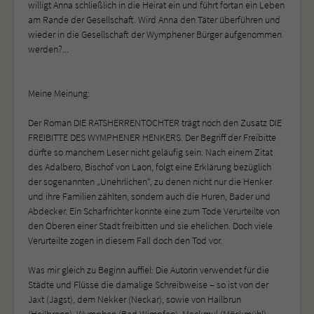
willigt Anna schließlich in die Heirat ein und führt fortan ein Leben
am Rande der Gesellschaft. Wird Anna den Täter überführen und
wieder in die Gesellschaft der Wymphener Bürger aufgenommen
werden?...
Meine Meinung:
Der Roman DIE RATSHERRENTOCHTER trägt noch den Zusatz DIE
FREIBITTE DES WYMPHENER HENKERS. Der Begriff der Freibitte
dürfte so manchem Leser nicht geläufig sein. Nach einem Zitat
des Adalbero, Bischof von Laon, folgt eine Erklärung bezüglich
der sogenannten „Unehrlichen“, zu denen nicht nur die Henker
und ihre Familien zählten, sondern auch die Huren, Bader und
Abdecker. Ein Scharfrichter konnte eine zum Tode Verurteilte von
den Oberen einer Stadt freibitten und sie ehelichen. Doch viele
Verurteilte zogen in diesem Fall doch den Tod vor.
Was mir gleich zu Beginn auffiel: Die Autorin verwendet für die
Städte und Flüsse die damalige Schreibweise – so ist von der
Jaxt (Jagst), dem Nekker (Neckar), sowie von Hailbrun
(Heilbronn), Wymphen (Bad Wimpfen), Meckmul (Möckmühl)