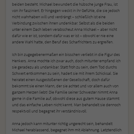
beiden besteht. Michael bewundert die hübsche junge Frau, ist
von ihr fasziniert. Er hingegen weckt in ihr Gefühle, die sie jedoch
nicht wahrhaben will und verdrängt – schließlich ist eine
Verbindung zwischen ihnen undenkbar. Selbst als die beiden
unter einem Dach leben verabscheut Anna Michael – aber nicht
dafür wie er ist, sondern dafür was er ist – obwohl er nie eine
andere Wahl hatte, den Beruf des Scharfrichters zu ergreifen.
Ich bin zugegebenermaßen ein bisschen verliebt in die Figur des
Henkers. Anna mochte ich zwar auch, doch mitunter empfand ich
sie geradezu als undankbar. Statt froh zu sein, dem Tod durchs
Schwert entkommen zu sein, hadert sie mit ihrem Schicksal. Sie
heiratet einen Ausgestoßenen der Gesellschaft, doch dafür
bekommt sie einen Mann, der sie achtet und vor allem auch von
ganzem Herzen liebt! Die Familie seiner Schwester nimmt Anna
gerne in die Familie auf, obwohl diese aus gutem Hause stammt
und das einfache Leben nicht kennt. Man behandelt sie dennoch
respektvoll und begegnet ihr verständnisvoll.
Anna jedoch kann mitunter richtig ungerecht sein, behandelt
Michael herablassend, begegnet ihm mit Ablehnung. Letztendlich