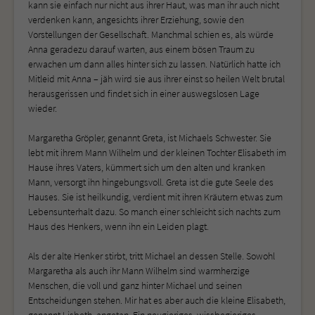
kann sie einfach nur nicht aus ihrer Haut, was man ihr auch nicht
verdenken kann, angesichts ihrer Erziehung, sowie den
Vorstellungen der Gesellschaft. Manchmal schien es, als würde
Anna geradezu darauf warten, aus einem bösen Traum zu
erwachen um dann alles hinter sich zu lassen. Natürlich hatte ich
Mitleid mit Anna – jäh wird sie aus ihrer einst so heilen Welt brutal
herausgerissen und findet sich in einer auswegslosen Lage
wieder.
Margaretha Gröpler, genannt Greta, ist Michaels Schwester. Sie
lebt mit ihrem Mann Wilhelm und der kleinen Tochter Elisabeth im
Hause ihres Vaters, kümmert sich um den alten und kranken
Mann, versorgt ihn hingebungsvoll. Greta ist die gute Seele des
Hauses. Sie ist heilkundig, verdient mit ihren Kräutern etwas zum
Lebensunterhalt dazu. So manch einer schleicht sich nachts zum
Haus des Henkers, wenn ihn ein Leiden plagt.
Als der alte Henker stirbt, tritt Michael an dessen Stelle. Sowohl
Margaretha als auch ihr Mann Wilhelm sind warmherzige
Menschen, die voll und ganz hinter Michael und seinen
Entscheidungen stehen. Mir hat es aber auch die kleine Elisabeth,
genannt Lisbeth, angetan. Ein neugieriges, wissbegieriges,