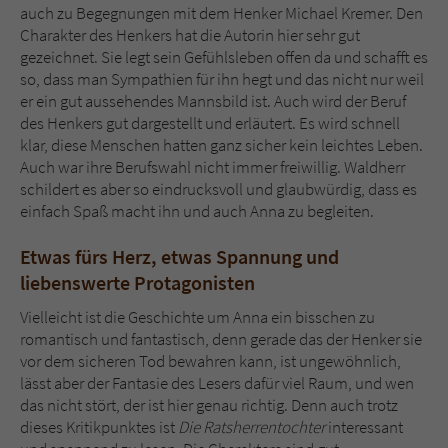
auch zu Begegnungen mit dem Henker Michael Kremer. Den
Charakter des Henkers hat die Autorin hier sehr gut
gezeichnet. Sie legt sein Gefühlsleben offen da und schafft es
so, dass man Sympathien für ihn hegt und das nicht nur weil
er ein gut aussehendes Mannsbild ist. Auch wird der Beruf
des Henkers gut dargestellt und erläutert. Es wird schnell
klar, diese Menschen hatten ganz sicher kein leichtes Leben.
Auch war ihre Berufswahl nicht immer freiwillig. Waldherr
schildert es aber so eindrucksvoll und glaubwürdig, dass es
einfach Spaß macht ihn und auch Anna zu begleiten.
Etwas fürs Herz, etwas Spannung und
liebenswerte Protagonisten
Vielleicht ist die Geschichte um Anna ein bisschen zu
romantisch und fantastisch, denn gerade das der Henker sie
vor dem sicheren Tod bewahren kann, ist ungewöhnlich,
lässt aber der Fantasie des Lesers dafür viel Raum, und wen
das nicht stört, der ist hier genau richtig. Denn auch trotz
dieses Kritikpunktes ist
Die Ratsherrentochter
interessant