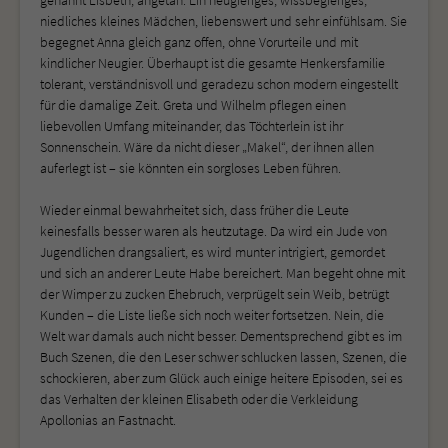
niedliches kleines Mädchen, liebenswert und sehr einfühlsam. Sie
begegnet Anna gleich ganz offen, ohne Vorurteile und mit
kindlicher Neugier. Überhaupt ist die gesamte Henkersfamilie
tolerant, verständnisvoll und geradezu schon modern eingestellt
für die damalige Zeit. Greta und Wilhelm pflegen einen
liebevollen Umfang miteinander, das Töchterlein ist ihr
Sonnenschein. Wäre da nicht dieser „Makel“, der ihnen allen
auferlegt ist – sie könnten ein sorgloses Leben führen.
Wieder einmal bewahrheitet sich, dass früher die Leute
keinesfalls besser waren als heutzutage. Da wird ein Jude von
Jugendlichen drangsaliert, es wird munter intrigiert, gemordet
und sich an anderer Leute Habe bereichert. Man begeht ohne mit
der Wimper zu zucken Ehebruch, verprügelt sein Weib, betrügt
Kunden – die Liste ließe sich noch weiter fortsetzen. Nein, die
Welt war damals auch nicht besser. Dementsprechend gibt es im
Buch Szenen, die den Leser schwer schlucken lassen, Szenen, die
schockieren, aber zum Glück auch einige heitere Episoden, sei es
das Verhalten der kleinen Elisabeth oder die Verkleidung
Apollonias an Fastnacht.