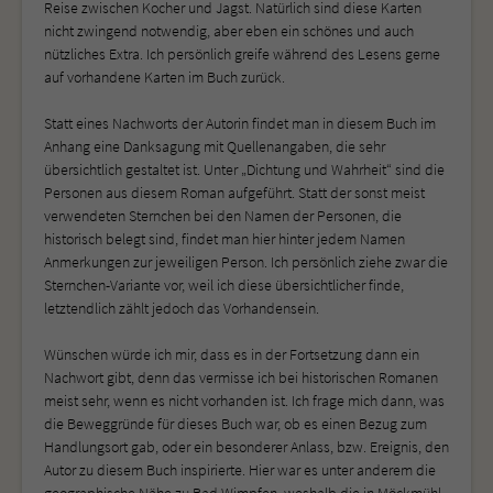
Reise zwischen Kocher und Jagst. Natürlich sind diese Karten
nicht zwingend notwendig, aber eben ein schönes und auch
nützliches Extra. Ich persönlich greife während des Lesens gerne
auf vorhandene Karten im Buch zurück.
Statt eines Nachworts der Autorin findet man in diesem Buch im
Anhang eine Danksagung mit Quellenangaben, die sehr
übersichtlich gestaltet ist. Unter „Dichtung und Wahrheit“ sind die
Personen aus diesem Roman aufgeführt. Statt der sonst meist
verwendeten Sternchen bei den Namen der Personen, die
historisch belegt sind, findet man hier hinter jedem Namen
Anmerkungen zur jeweiligen Person. Ich persönlich ziehe zwar die
Sternchen-Variante vor, weil ich diese übersichtlicher finde,
letztendlich zählt jedoch das Vorhandensein.
Wünschen würde ich mir, dass es in der Fortsetzung dann ein
Nachwort gibt, denn das vermisse ich bei historischen Romanen
meist sehr, wenn es nicht vorhanden ist. Ich frage mich dann, was
die Beweggründe für dieses Buch war, ob es einen Bezug zum
Handlungsort gab, oder ein besonderer Anlass, bzw. Ereignis, den
Autor zu diesem Buch inspirierte. Hier war es unter anderem die
geographische Nähe zu Bad Wimpfen, weshalb die in Möckmühl