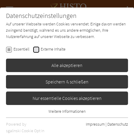
Navigation
Datenschutzeinstellungen
Couch
wechse
Auf unserer Webseite werden Cookies verwendet. Einige davon werden
Forum
Charts
Newsletter
SUCHE
zwingend benötigt, während es uns andere ermöglichen, Ihre
Nutzererfahrung auf unserer Webseite zu verbessern.
Petra Waldherr
Essentiell
Externe Inhalte
Die Ratsherrentochter
Alle akzeptieren
Gmeiner
Erschienen: Januar 2014
Bibliogr. Angaben
3
Speichern & schließen
Nur essentielle Cookies akzeptieren
Weitere Informationen
Essentiell
Essentielle Cookies werden für grundlegende Funktionen der
Powered by
Impressum
|
Datenschutz
Webseite benötigt. Dadurch ist gewährleistet, dass die Webseite
sgalinski Cookie Opt In