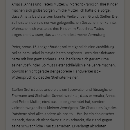
Amalia, Annas und Peters Mutter, wirkt recht kränklich. Ihre Kinder
machen sich große Sorgen um die Mutter. Ich hatte die Sorge,
dass Amalia bald sterben könnte. Vielleicht ein Grund, Steffen Brel
zu heiraten, den sie nur von gelegentlichen Besuchen her kannte.
Wahrscheinlich wollte sie ihre Kinder im Falle ihres Todes
abgesichert wissen, das war zumindest meine Vermutung.
Peter, Annas 16jähriger Bruder, sollte eigentlich eine Ausbildung
bei seinem Onkel in Haydelberch beginnen. Doch der Stiefvater
hatte mit ihm ganz andere Pläne, bediente sich gar am Erbe
seiner Stiefkinder. So muss Peter schließlich eine Lehre machen,
obwohl er nicht gerade der geborene Handwerker ist –
Widerspruch duldet der Stiefvater keinen.
Steffen Brel ist alles andere als ein liebevoller und fürsorglicher
Ehemann und Stiefvater. Schnell wird klar, dass er Amalia, Annas
und Peters Mutter, nicht aus Liebe geheiratet hat, sondern
vielmehr wegen ihres kleinen Vermögens. Die Charakterzüge des
Ratsherrn sind alles andere als positiv – Brel ist ein cholerischer
Mensch, der auch nicht davor zurückschreckt, die Hand gegen
seine schwächliche Frau zu erheben. Er verlangt absoluten