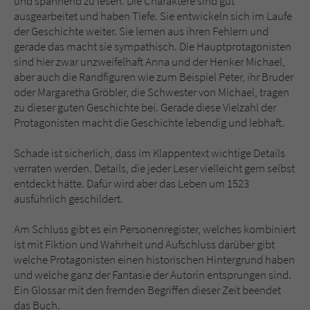
und spannend zu lesen. Die Charaktere sind gut
ausgearbeitet und haben Tiefe. Sie entwickeln sich im Laufe
der Geschichte weiter. Sie lernen aus ihren Fehlern und
gerade das macht sie sympathisch. Die Hauptprotagonisten
sind hier zwar unzweifelhaft Anna und der Henker Michael,
aber auch die Randfiguren wie zum Beispiel Peter, ihr Bruder
oder Margaretha Gröbler, die Schwester von Michael, tragen
zu dieser guten Geschichte bei. Gerade diese Vielzahl der
Protagonisten macht die Geschichte lebendig und lebhaft.
Schade ist sicherlich, dass im Klappentext wichtige Details
verraten werden. Details, die jeder Leser vielleicht gern selbst
entdeckt hätte. Dafür wird aber das Leben um 1523
ausführlich geschildert.
Am Schluss gibt es ein Personenregister, welches kombiniert
ist mit Fiktion und Wahrheit und Aufschluss darüber gibt
welche Protagonisten einen historischen Hintergrund haben
und welche ganz der Fantasie der Autorin entsprungen sind.
Ein Glossar mit den fremden Begriffen dieser Zeit beendet
das Buch.