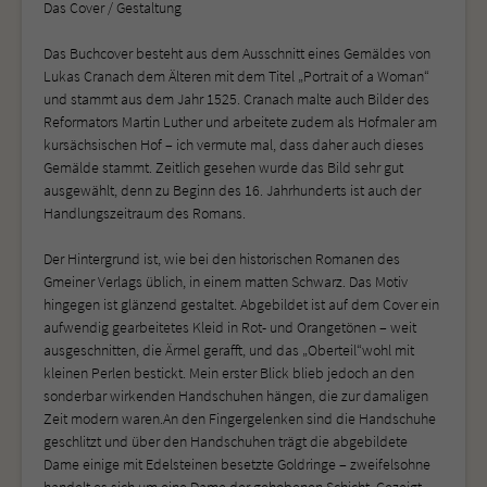
Das Cover / Gestaltung
Das Buchcover besteht aus dem Ausschnitt eines Gemäldes von
Lukas Cranach dem Älteren mit dem Titel „Portrait of a Woman“
und stammt aus dem Jahr 1525. Cranach malte auch Bilder des
Reformators Martin Luther und arbeitete zudem als Hofmaler am
kursächsischen Hof – ich vermute mal, dass daher auch dieses
Gemälde stammt. Zeitlich gesehen wurde das Bild sehr gut
ausgewählt, denn zu Beginn des 16. Jahrhunderts ist auch der
Handlungszeitraum des Romans.
Der Hintergrund ist, wie bei den historischen Romanen des
Gmeiner Verlags üblich, in einem matten Schwarz. Das Motiv
hingegen ist glänzend gestaltet. Abgebildet ist auf dem Cover ein
aufwendig gearbeitetes Kleid in Rot- und Orangetönen – weit
ausgeschnitten, die Ärmel gerafft, und das „Oberteil“wohl mit
kleinen Perlen bestickt. Mein erster Blick blieb jedoch an den
sonderbar wirkenden Handschuhen hängen, die zur damaligen
Zeit modern waren.An den Fingergelenken sind die Handschuhe
geschlitzt und über den Handschuhen trägt die abgebildete
Dame einige mit Edelsteinen besetzte Goldringe – zweifelsohne
handelt es sich um eine Dame der gehobenen Schicht. Gezeigt