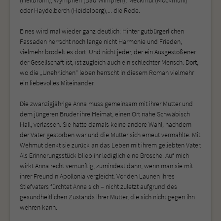
oder Haydelberch (Heidelberg),... die Rede.
Eines wird mal wieder ganz deutlich: Hinter gutbürgerlichen
Fassaden herrscht noch lange nicht Harmonie und Frieden,
vielmehr brodelt es dort. Und nicht jeder, der ein Ausgestoßener
der Gesellschaft ist, ist zugleich auch ein schlechter Mensch. Dort,
wo die „Unehrlichen“ leben herrscht in diesem Roman vielmehr
ein liebevolles Miteinander.
Die zwanzigjährige Anna muss gemeinsam mit ihrer Mutter und
dem jüngeren Bruder ihre Heimat, einen Ort nahe Schwäbisch
Hall, verlassen. Sie hatte damals keine andere Wahl, nachdem
der Vater gestorben war und die Mutter sich erneut vermählte. Mit
Wehmut denkt sie zurück an das Leben mit ihrem geliebten Vater.
Als Erinnerungsstück blieb ihr lediglich eine Brosche. Auf mich
wirkt Anna recht vernünftig, zumindest dann, wenn man sie mit
ihrer Freundin Apollonia vergleicht. Vor den Launen ihres
Stiefvaters fürchtet Anna sich – nicht zuletzt aufgrund des
gesundheitlichen Zustands ihrer Mutter, die sich nicht gegen ihn
wehren kann.