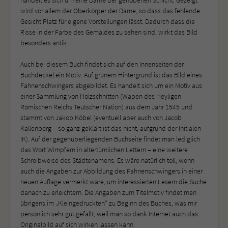
wird vor allem der Oberkörper der Dame, so dass das fehlende
Gesicht Platz für eigene Vorstellungen lässt. Dadurch dass die
Risse in der Farbe des Gemäldes zu sehen sind, wirkt das Bild
besonders antik.
Auch bei diesem Buch findet sich auf den Innenseiten der
Buchdeckel ein Motiv. Auf grünem Hintergrund ist das Bild eines
Fahnenschwingers abgebildet. Es handelt sich um ein Motiv aus
einer Sammlung von Holzschnitten (Wapen des Heyligen
Römischen Reichs Teutscher Nation) aus dem Jahr 1545 und
stammt von Jakob Köbel (eventuell aber auch von Jacob
Kallenberg – so ganz geklärt ist das nicht, aufgrund der Initialen
IK). Auf der gegenüberliegenden Buchseite findet man lediglich
das Wort Wimpfem in altertümlichen Lettern – eine weitere
Schreibweise des Städtenamens. Es wäre natürlich toll, wenn
auch die Angaben zur Abbildung des Fahnenschwingers in einer
neuen Auflage vermerkt wäre, um interessierten Lesern die Suche
danach zu erleichtern. Die Angaben zum Titelmotiv findet man
übrigens im „Kleingedruckten“ zu Beginn des Buches, was mir
persönlich sehr gut gefällt, weil man so dank Internet auch das
Originalbild auf sich wirken lassen kann.