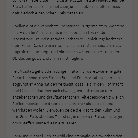
Freibitte! Anna soll ihn ehelichen, um ihr Leben zu retten, muss
dafür jedoch einen hohen Preis bezahlen.
Apollonia ist die verwöhnte Tochter des Bürgermeisters. Während
ihre Freundin Anna ein sittsames Leben führt, wirkt die
lebensfrohe Freundin geradezu schamlos – spielt regelrecht mit
dem Feuer. Dass sie einen sehr viel älteren Mann heiraten muss,
trägt sie mit Fassung - und nimmt sich weiterhin ihre Freiheiten.
Ob das ein gutes Ende nimmt ist fraglich.
Feit Morstatt gehört dem Jungen Rat an. Er wäre zwar eine gute
Partie für Anna, doch Steffen Brel und Feit Morstatt hassen sich
abgrundtief. Anna hat den Verdacht, dass Feit ihr den Hof macht
und fühlt sich dadurch auch etwas geehrt. Ich mochte den
angeberischen und draufgängerischen Feit ebensowenig wie ich
Steffen mochte – beide sind sich ähnlicher als sie es selbst
wahrhaben wollen. Sie wollen beide die Macht, den Ruhm und
das Geld. Feits oberstes Ziel ist es, in den Alten Rat aufzusteigen,
doch Steffen würde dies nie zulassen.
Anna und Michael – es ist wohl eine Art Magie, die zwischen den