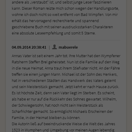
andere als „verstaubt“ ist, und selbst junge Leser faszinieren
kann. Dieser Roman reizte mich schon wegen der Handlungsorte,
wohne ich doch nicht so weit entfernt von Bad Wimpfen. Von mir
erhält das hervorragend recherchierte und spannend
geschriebene Buch mit seinen ausdrucksstarken Charakteren
eine absolute Leseempfehlung und somit 5 Sterne.
04.09.2014 20:38:41
mabuerele
Annas Vater ist seit einem Jahr tot. Ihre Mutter hat den Wympfener
Ratsherrn Steffen Brel geheiratet. Nun ist die Familie auf den Weg
in die neue Heimat. Anna traut ihrem Stiefvater nicht. An der Fähre
treffen sie einen jungen Mann. Michael ist der Sohn des Henkers,
hat in verschiedenen Städten das Handwerk des Vaters gelernt
und sein Meisterstück gemacht. Jetzt kehrt er nach Hause zurück.
Es ist höchste Zeit, denn sein Vater liegt im Sterben. Es scheint,
als habe er nur auf die Rückkehr des Sohnes gewartet. Wilhelm,
der Schwiegersohn, hat noch nicht sein Meisterstück als
Scharfrichter gemacht. So ermöglicht Michaels Erscheinen der
Familie, in der Heimat bleiben zu können.
Die Autorin ließ auf beeindruckende Weise die Welt des Jahres
1523 in Wymphen und Umgebung vor meinen Augen lebendig