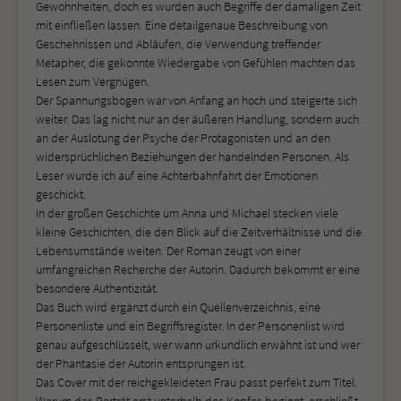
Gewohnheiten, doch es wurden auch Begriffe der damaligen Zeit
mit einfließen lassen. Eine detailgenaue Beschreibung von
Geschehnissen und Abläufen, die Verwendung treffender
Metapher, die gekonnte Wiedergabe von Gefühlen machten das
Lesen zum Vergnügen.
Der Spannungsbogen war von Anfang an hoch und steigerte sich
weiter. Das lag nicht nur an der äußeren Handlung, sondern auch
an der Auslotung der Psyche der Protagonisten und an den
widersprüchlichen Beziehungen der handelnden Personen. Als
Leser wurde ich auf eine Achterbahnfahrt der Emotionen
geschickt.
In der großen Geschichte um Anna und Michael stecken viele
kleine Geschichten, die den Blick auf die Zeitverhältnisse und die
Lebensumstände weiten. Der Roman zeugt von einer
umfangreichen Recherche der Autorin. Dadurch bekommt er eine
besondere Authentizität.
Das Buch wird ergänzt durch ein Quellenverzeichnis, eine
Personenliste und ein Begriffsregister. In der Personenlist wird
genau aufgeschlüsselt, wer wann urkundlich erwähnt ist und wer
der Phantasie der Autorin entsprungen ist.
Das Cover mit der reichgekleideten Frau passt perfekt zum Titel.
Warum das Porträt erst unterhalb des Kopfes beginnt, erschließt