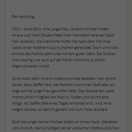
Die Handlung:
1523 – Anna Eblin, eine junge Frau, verlässt mit ihrer Mutter
Amalia und ihrem Bruder Peter ihren Heimatort nahe der Stadt
Hall verlassen. Die kränkliche Mutter hat nach dem Tod ihres
Vaters einen Ratsherrn aus Wymphen geheiratet. Doch schon die
Anreise der Familie steht unter keinem guten Stern: Die Straßen
sind rutschig und auch auf der Fähre kommt es zu einem
folgenschweren Vorfall.
Schon bald steht Anna im Mittelpunkt des Geredes. Man spricht
davon, dass Steffen Brel, der Ratsherr und Annas Stiefvater, ein
Auge auf die junge Frau geworfen hätte. Das Gerede der Leute
macht sich ein Mitglied des Rats zu Nutzen und spinnt eine
Intrige. Als Steffen Brel eines Tages ermordet wird, wird Anna
wegen Mordes vor Gericht gestellt und zum Tode verurteilt.
Doch der junge Henker Michael bittet um Annas Hand. Getrieben
vom Wunsch, den Schuldigen seiner verdienten Strafe zuzuführen,