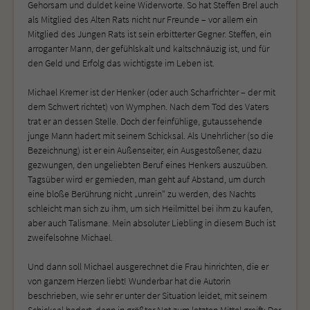
Gehorsam und duldet keine Widerworte. So hat Steffen Brel auch
als Mitglied des Alten Rats nicht nur Freunde – vor allem ein
Mitglied des Jungen Rats ist sein erbitterter Gegner. Steffen, ein
arroganter Mann, der gefühlskalt und kaltschnäuzig ist, und für
den Geld und Erfolg das wichtigste im Leben ist.
Michael Kremer ist der Henker (oder auch Scharfrichter – der mit
dem Schwert richtet) von Wymphen. Nach dem Tod des Vaters
trat er an dessen Stelle. Doch der feinfühlige, gutaussehende
junge Mann hadert mit seinem Schicksal. Als Unehrlicher (so die
Bezeichnung) ist er ein Außenseiter, ein Ausgestoßener, dazu
gezwungen, den ungeliebten Beruf eines Henkers auszuüben.
Tagsüber wird er gemieden, man geht auf Abstand, um durch
eine bloße Berührung nicht „unrein“ zu werden, des Nachts
schleicht man sich zu ihm, um sich Heilmittel bei ihm zu kaufen,
aber auch Talismane. Mein absoluter Liebling in diesem Buch ist
zweifelsohne Michael.
Und dann soll Michael ausgerechnet die Frau hinrichten, die er
von ganzem Herzen liebt! Wunderbar hat die Autorin
beschrieben, wie sehr er unter der Situation leidet, mit seinem
Schicksal hadert, dann in größter Not zum letzten Mittel greift: Der