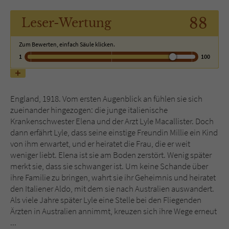
88
Leser
-Wertung
Name
tx_pwcomments_ahash
Zum Bewerten, einfach Säule klicken.
Anbieter
Literatur-Couch Medien GmbH & Co. KG
1
100
Laufzeit
1 Jahr
Zweck
Cookie für Kommentare einzelner Buchtitel
England, 1918. Vom ersten Augenblick an fühlen sie sich
zueinander hingezogen: die junge italienische
Krankenschwester Elena und der Arzt Lyle Macallister. Doch
Name
fe_typo_user
dann erfährt Lyle, dass seine einstige Freundin Millie ein Kind
von ihm erwartet, und er heiratet die Frau, die er weit
Anbieter
Literatur-Couch Medien GmbH & Co. KG
weniger liebt. Elena ist sie am Boden zerstört. Wenig später
merkt sie, dass sie schwanger ist. Um keine Schande über
Laufzeit
Session
ihre Familie zu bringen, wahrt sie ihr Geheimnis und heiratet
den Italiener Aldo, mit dem sie nach Australien auswandert.
Dieses Cookie gewährleistet die
Als viele Jahre später Lyle eine Stelle bei den Fliegenden
Kommunikation der Webseite mit dem
Ärzten in Australien annimmt, kreuzen sich ihre Wege erneut
Zweck
Benutzer. Es wird benötigt um z. B. den
...