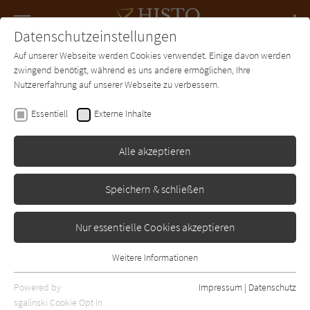
Navigation
Datenschutzeinstellungen
Couch
wechse
Auf unserer Webseite werden Cookies verwendet. Einige davon werden
Forum
Charts
Newsletter
SUCHE
zwingend benötigt, während es uns andere ermöglichen, Ihre
Nutzererfahrung auf unserer Webseite zu verbessern.
Elizabeth Haran
Essentiell
Externe Inhalte
Der Glanz des Südsterns
Alle akzeptieren
Lübbe
Erschienen: Januar 2012
Bibliogr. Angaben
0
Speichern & schließen
Nur essentielle Cookies akzeptieren
Weitere Informationen
Essentiell
Essentielle Cookies werden für grundlegende Funktionen der
Powered by
Impressum
|
Datenschutz
Webseite benötigt. Dadurch ist gewährleistet, dass die Webseite
sgalinski Cookie Opt In