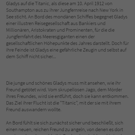
Sicherheitscode des Kontaktformulars zu
Gladys auf die Titanic, als diese am 10. April 1912 von
überprüfen.
Southampton aus zu ihrer Jungfernreise nach New York in
See sticht. An Bord des mondänen Schiffes begegnet Gladys
einer illustren Reisegesellschaft aus Bankiers und
Millionären, Aristokraten und Prominenten, für die die
Jungfernfahrt des Meeresgiganten einen der
gesellschaftlichen Höhepunkte des Jahres darstellt. Doch für
ihre Feinde ist Gladys eine gefährliche Zeugin und selbst auf
dem Schiff nicht sicher...
Die junge und schönes Gladys muss mit ansehen, wie ihr
Freund getötet wird. Vom skrupellosen Jago, dem Mörder
ihres Freundes, wird sie entführt, doch sie kann entkommen.
Das Ziel ihrer Flucht ist die "Titanic", mit der sie mit ihrem
Freund auswandern wollte.
An Bord fühlt sie sich zunächst sicher und beschließt, sich
einen neuen, reichen Freund zu angeln, von denen es dort