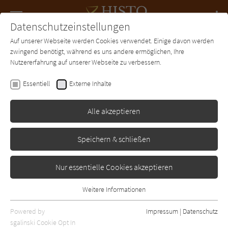
Navigation
Datenschutzeinstellungen
Couch
wechse
Auf unserer Webseite werden Cookies verwendet. Einige davon werden
Forum
Charts
Newsletter
SUCHE
zwingend benötigt, während es uns andere ermöglichen, Ihre
Nutzererfahrung auf unserer Webseite zu verbessern.
Bernward Schneider
Essentiell
Externe Inhalte
Todeseis
Alle akzeptieren
Gmeiner
Erschienen: Januar 2012
Bibliogr. Angaben
0
Speichern & schließen
Nur essentielle Cookies akzeptieren
Weitere Informationen
Essentiell
Essentielle Cookies werden für grundlegende Funktionen der
Powered by
Impressum
|
Datenschutz
Webseite benötigt. Dadurch ist gewährleistet, dass die Webseite
sgalinski Cookie Opt In