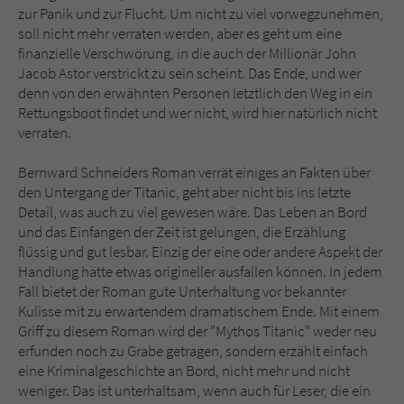
zur Panik und zur Flucht. Um nicht zu viel vorwegzunehmen,
soll nicht mehr verraten werden, aber es geht um eine
finanzielle Verschwörung, in die auch der Millionär John
Jacob Astor verstrickt zu sein scheint. Das Ende, und wer
denn von den erwähnten Personen letztlich den Weg in ein
Rettungsboot findet und wer nicht, wird hier natürlich nicht
verraten.
Bernward Schneiders Roman verrät einiges an Fakten über
den Untergang der Titanic, geht aber nicht bis ins letzte
Detail, was auch zu viel gewesen wäre. Das Leben an Bord
und das Einfangen der Zeit ist gelungen, die Erzählung
flüssig und gut lesbar. Einzig der eine oder andere Aspekt der
Handlung hätte etwas origineller ausfallen können. In jedem
Fall bietet der Roman gute Unterhaltung vor bekannter
Kulisse mit zu erwartendem dramatischem Ende. Mit einem
Griff zu diesem Roman wird der "Mythos Titanic" weder neu
erfunden noch zu Grabe getragen, sondern erzählt einfach
eine Kriminalgeschichte an Bord, nicht mehr und nicht
weniger. Das ist unterhaltsam, wenn auch für Leser, die ein