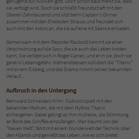
genügend zur Auswahl gibt. Doch schon bald merkt sie, dass
sie verfolgt wird. Doch sie schließt Freundschaft mit den
Oberen Zehntausend und sitzt beim Captain's Dinner
zusammen mit den Eheleuten Strauss und freundet sich
auch mit den Astors an, die sie auf eine Art Séance einladen.
Gemeinsam mit dem Reporter Raubold kommt sie einer
Verschwörung auf die Spur, die sie auch das Leben kosten
kann. Sie verliebt sich in Roger Carran, und er in sie, doch sie
gerät in Lebensgefahr. Währenddessen kollidiert die "Titanic"
mit einem Eisberg, und das Drama nimmt seinen bekannten
Verlauf...
Aufbruch in den Untergang
Bernward Schneiders Krimi
Todeseis
spielt mit den
bekannten Motiven, die mit dem Mythos Titanic
einhergehen. Dabei gelingt es ihm mühelos, die Stimmung
an Bord des Schiffes einzufangen. Man träumt von der
"Neuen Welt", fährt mit einem Wunderwelt der Technik über
den Atlantik und genießt das Leben, wie es sich bietet.