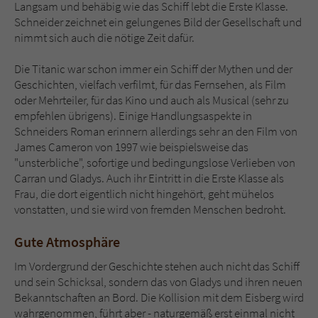
Langsam und behäbig wie das Schiff lebt die Erste Klasse.
Schneider zeichnet ein gelungenes Bild der Gesellschaft und
nimmt sich auch die nötige Zeit dafür.
Die Titanic war schon immer ein Schiff der Mythen und der
Geschichten, vielfach verfilmt, für das Fernsehen, als Film
oder Mehrteiler, für das Kino und auch als Musical (sehr zu
empfehlen übrigens). Einige Handlungsaspekte in
Schneiders Roman erinnern allerdings sehr an den Film von
James Cameron von 1997 wie beispielsweise das
"unsterbliche", sofortige und bedingungslose Verlieben von
Carran und Gladys. Auch ihr Eintritt in die Erste Klasse als
Frau, die dort eigentlich nicht hingehört, geht mühelos
vonstatten, und sie wird von fremden Menschen bedroht.
Gute Atmosphäre
Im Vordergrund der Geschichte stehen auch nicht das Schiff
und sein Schicksal, sondern das von Gladys und ihren neuen
Bekanntschaften an Bord. Die Kollision mit dem Eisberg wird
wahrgenommen, führt aber - naturgemäß erst einmal nicht