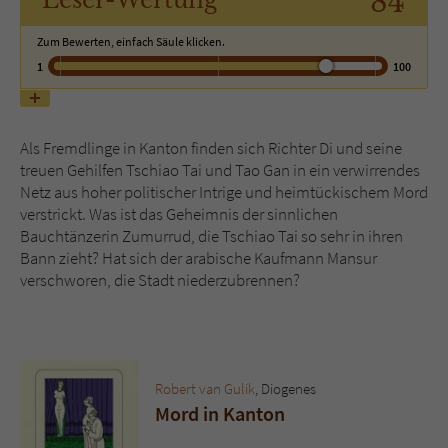
84
Leser
-Wertung
Zum Bewerten, einfach Säule klicken.
Name
tx_pwcomments_ahash
1
100
Anbieter
Literatur-Couch Medien GmbH & Co. KG
Laufzeit
1 Jahr
Als Fremdlinge in Kanton finden sich Richter Di und seine
treuen Gehilfen Tschiao Tai und Tao Gan in ein verwirrendes
Zweck
Cookie für Kommentare einzelner Buchtitel
Netz aus hoher politischer Intrige und heimtückischem Mord
verstrickt. Was ist das Geheimnis der sinnlichen
Bauchtänzerin Zumurrud, die Tschiao Tai so sehr in ihren
Name
fe_typo_user
Bann zieht? Hat sich der arabische Kaufmann Mansur
verschworen, die Stadt niederzubrennen?
Anbieter
Literatur-Couch Medien GmbH & Co. KG
Laufzeit
Session
Dieses Cookie gewährleistet die
Robert van Gulik
, Diogenes
Kommunikation der Webseite mit dem
Mord in Kanton
Zweck
Benutzer. Es wird benötigt um z. B. den