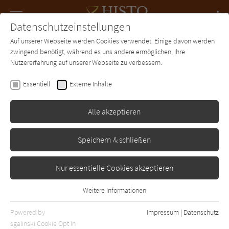
Navigation
Datenschutzeinstellungen
Couch
wechse
Auf unserer Webseite werden Cookies verwendet. Einige davon werden
Forum
Charts
Newsletter
SUCHE
zwingend benötigt, während es uns andere ermöglichen, Ihre
Nutzererfahrung auf unserer Webseite zu verbessern.
Robert van Gulik
Essentiell
Externe Inhalte
Mord in Kanton
Alle akzeptieren
Diogenes
Erschienen: Januar 1988
Bibliogr. Angaben
0
Speichern & schließen
Nur essentielle Cookies akzeptieren
Weitere Informationen
Essentiell
Essentielle Cookies werden für grundlegende Funktionen der
Powered by
Impressum
|
Datenschutz
Webseite benötigt. Dadurch ist gewährleistet, dass die Webseite
sgalinski Cookie Opt In