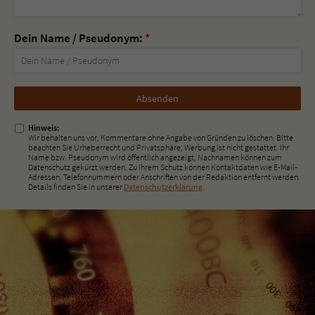
Dein Name / Pseudonym:
*
Nicht
ausfüllen!
Hinweis:
Wir behalten uns vor, Kommentare ohne Angabe von Gründen zu löschen. Bitte
beachten Sie Urheberrecht und Privatsphäre; Werbung ist nicht gestattet. Ihr
Name bzw. Pseudonym wird öffentlich angezeigt; Nachnamen können zum
Datenschutz gekürzt werden. Zu Ihrem Schutz können Kontaktdaten wie E-Mail-
Adressen, Telefonnummern oder Anschriften von der Redaktion entfernt werden.
Details finden Sie in unserer
Datenschutzerklärung
.