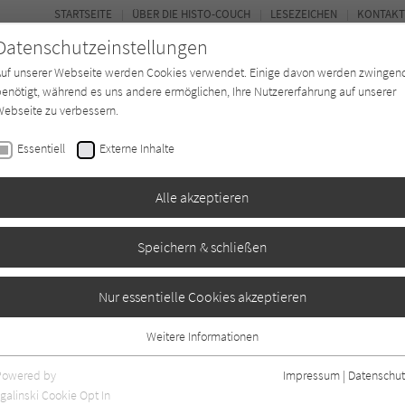
STARTSEITE
ÜBER DIE HISTO-COUCH
LESEZEICHEN
KONTAKT
Datenschutzeinstellungen
Auf unserer Webseite werden Cookies verwendet. Einige davon werden zwingen
enötigt, während es uns andere ermöglichen, Ihre Nutzererfahrung auf unserer
ebseite zu verbessern.
FORUM
Essentiell
Externe Inhalte
Buchtyp
Autor*in
Magazin
Ki
Alle akzeptieren
Speichern & schließen
Nur essentielle Cookies akzeptieren
Weitere Informationen
1
Essentiell
Essentielle Cookies werden für grundlegende Funktionen der Webseite
Powered by
Impressum
|
Datenschut
benötigt. Dadurch ist gewährleistet, dass die Webseite einwandfrei
galinski Cookie Opt In