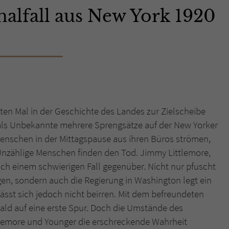
alfall aus New York 1920
Name
tx_pwcomments_ahash
Anbieter
Literatur-Couch Medien GmbH & Co. KG
Laufzeit
1 Jahr
Zweck
Cookie für Kommentare einzelner Buchtitel
en Mal in der Geschichte des Landes zur Zielscheibe
g, als Unbekannte mehrere Sprengsätze auf der New Yorker
Name
fe_typo_user
enschen in der Mittagspause aus ihren Büros strömen,
Unzählige Menschen finden den Tod. Jimmy Littlemore,
Anbieter
Literatur-Couch Medien GmbH & Co. KG
sich einem schwierigen Fall gegenüber. Nicht nur pfuscht
Laufzeit
Session
gen, sondern auch die Regierung in Washington legt ein
ässt sich jedoch nicht beirren. Mit dem befreundeten
Dieses Cookie gewährleistet die Kommunikation der
bald auf eine erste Spur. Doch die Umstände des
Webseite mit dem Benutzer. Es wird benötigt um z. B.
Zweck
ttlemore und Younger die erschreckende Wahrheit
den Sicherheitscode des Kontaktformulars zu