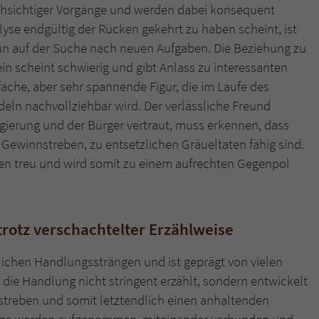
hsichtiger Vorgänge und werden dabei konsequent
lyse endgültig der Rücken gekehrt zu haben scheint, ist
nun auf der Suche nach neuen Aufgaben. Die Beziehung zu
in scheint schwierig und gibt Anlass zu interessanten
fache, aber sehr spannende Figur, die im Laufe des
ln nachvollziehbar wird. Der verlässliche Freund
gierung und der Bürger vertraut, muss erkennen, dass
Gewinnstreben, zu entsetzlichen Gräueltaten fähig sind.
tzen treu und wird somit zu einem aufrechten Gegenpol
otz verschachtelter Erzählweise
ichen Handlungssträngen und ist geprägt von vielen
ie Handlung nicht stringent erzählt, sondern entwickelt
ustreben und somit letztendlich einen anhaltenden
nge werden aufgenommen, miteinander verbunden und