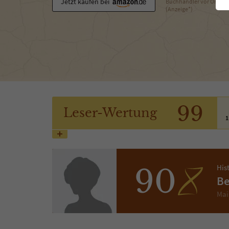
Jetzt kaufen bei
Buchhändler vor Ort
(Anzeige*)
99
Leser
-Wertung
1
His
90
Be
Mai