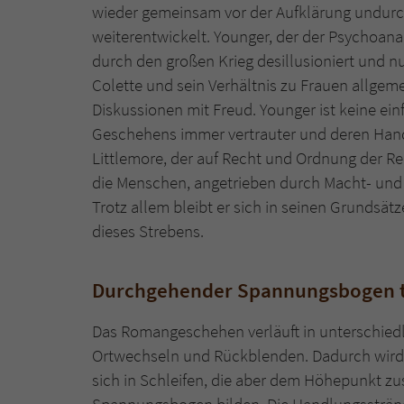
wieder gemeinsam vor der Aufklärung undurc
weiterentwickelt. Younger, der der Psychoana
durch den großen Krieg desillusioniert und 
Colette und sein Verhältnis zu Frauen allgeme
Diskussionen mit Freud. Younger ist keine ein
Geschehens immer vertrauter und deren Hande
Littlemore, der auf Recht und Ordnung der Re
die Menschen, angetrieben durch Macht- und 
Trotz allem bleibt er sich in seinen Grundsä
dieses Strebens.
Durchgehender Spannungsbogen tr
Das Romangeschehen verläuft in unterschiedl
Ortwechseln und Rückblenden. Dadurch wird d
sich in Schleifen, die aber dem Höhepunkt z
Spannungsbogen bilden. Die Handlungssträ