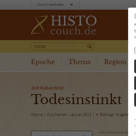
Couch wechseln
b
W
Epoche
Thema
Region
Jed Rubenfeld
Todesinstinkt
Heyne
Erschienen: Januar 2011
Bibliogr. Angaben
s
oder unterstütze Deinen