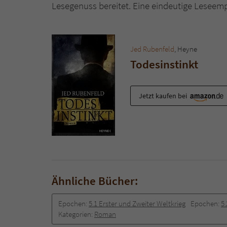
Lesegenuss bereitet. Eine eindeutige Leseem
Jed Rubenfeld
, Heyne
Todesinstinkt
Jetzt kaufen bei
Ähnliche Bücher:
Epochen:
5.1 Erster und Zweiter Weltkrieg
Epochen:
5
Kategorien:
Roman