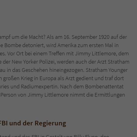
überprüfen.
ampf um die Macht? Als am 16. September 1920 auf der
ne Bombe detoniert, wird Amerika zum ersten Mal in
es. Vor Ort bei einem Treffen mit Jimmy Littlemore, dem
 der New Yorker Polizei, werden auch der Arzt Stratham
eau in das Geschehen hineingezogen. Stratham Younger
 großen Krieg in Europa als Arzt gedient und traf dort
 Curies und Radiumexpertin. Nach dem Bombenattentat
in Person von Jimmy Littlemore nimmt die Ermittlungen
BI und der Regierung
tand und das FBI in Gestalt von Billy Flynn, den