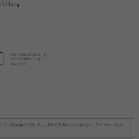
pfehlung.
oder unterstütze Deinen
Buchhändler vor Ort
(Anzeige*)
.2 Die Weimarer Republik / Die Goldenen Zwanziger
Themen:
Krimi