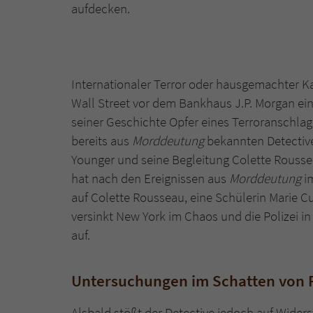
aufdecken.
Internationaler Terror oder hausgemachter K
Wall Street vor dem Bankhaus J.P. Morgan ei
seiner Geschichte Opfer eines Terroranschlag
bereits aus
Morddeutung
bekannten Detective
Younger und seine Begleitung Colette Rouss
hat nach den Ereignissen aus
Morddeutung
im
auf Colette Rousseau, eine Schülerin Marie
versinkt New York im Chaos und die Polizei 
auf.
Untersuchungen im Schatten von F
Alsbald stößt der Detective jedoch auf Widers