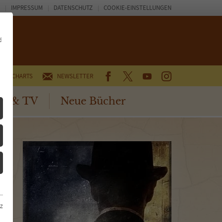
IMPRESSUM
DATENSCHUTZ
COOKIE-EINSTELLUNGEN
d
FACEBOOK
TWITTER
YOUTUBE
INSTAGRAM
CHARTS
NEWSLETTER
no & TV
Neue Bücher
z