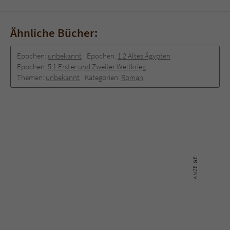
Ähnliche Bücher:
Epochen:
unbekannt
Epochen:
1.2 Altes Ägypten
Epochen:
5.1 Erster und Zweiter Weltkrieg
Themen:
unbekannt
Kategorien:
Roman