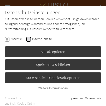
Navigation
Datenschutzeinstellungen
Couch
wechse
Auf unserer Webseite werden Cookies verwendet. Einige davon werden
Forum
Charts
Newsletter
SUCHE
zwingend benötigt, während es uns andere ermöglichen, Ihre
Nutzererfahrung auf unserer Webseite zu verbessern.
Barbara Wood
Essentiell
Externe Inhalte
Die sieben Dämonen
Alle akzeptieren
Fischer
Erschienen: Januar 1995
Bibliogr. Angaben
1
Speichern & schließen
Nur essentielle Cookies akzeptieren
Weitere Informationen
Essentiell
Essentielle Cookies werden für grundlegende Funktionen der
Powered by
Impressum
|
Datenschutz
Webseite benötigt. Dadurch ist gewährleistet, dass die Webseite
sgalinski Cookie Opt In