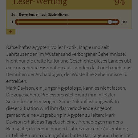
94
Leser
-Wertung
Zum Bewerten, einfach Säule klicken.
Name
tx_pwcomments_ahash
1
100
Anbieter
Literatur-Couch Medien GmbH & Co. KG
Laufzeit
1 Jahr
Rätselhaftes Ägypten, voller Exotik, Magie und seit
Jahrtausenden im Wüstensand verborgener Geheimnisse.
Zweck
Cookie für Kommentare einzelner Buchtitel
Nicht nur die uralte Kultur und Geschichte dieses Landes übt
eine ungeheure Faszination aus, sondern fast noch mehr das
Bemühen der Archäologen, der Wüste ihre Geheimnisse zu
Name
fe_typo_user
entreißen.
Mark Davison, ein junger Ägyptologe, kann es nicht fassen.
Anbieter
Literatur-Couch Medien GmbH & Co. KG
Die zugesicherte Professorenstelle wird ihm in letzter
Sekunde doch entzogen. Seine Zukunft ist ungewiß. In
Laufzeit
Session
dieser Situation wird ihm das verlockende Angebot
gemacht, eine Ausgrabung in Ägypten zu leiten: Mark
Dieses Cookie gewährleistet die
Davison erhält das Tagebuch eines Archäologen namens
Kommunikation der Webseite mit dem
Ramsgate, der genau hundert Jahre zuvor eine Ausgrabung
Zweck
Benutzer. Es wird benötigt um z. B. den
in Tell el-Amarna durchgeführt hatte. Das Tagebuch berichtet