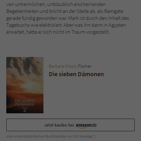
Sicherheitscode des Kontaktformulars zu
von unheimlichen, unblaublich erscheinenden
überprüfen.
Begebenheiten und bricht an der Stelle ab, als Ramgate
gerade fündig geworden war. Mark ist durch den Inhalt des
Tagebuchs wie elektrisiert. Aber was ihn dann in Ägypten
erwartet, hätte er sich nicht im Traum vorgestellt.
Barbara Wood
, Fischer
Die sieben Dämonen
Jetzt kaufen bei
oder unterstütze Deinen Buchhändler vor Ort (Anzeige*)