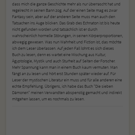
dass mich die ganze Geschichte mehr als nur überrascht hat und
regelrecht in seinen Bann zog. Auf der einen Seite mag es zwar
Fantasy sein, aber auf der anderen Seite muss man auch den
Tatsachen ins Auge blicken. Das Grab des Echnaton ist bis heute
nicht gefunden worden und tatsächlich ist er durch
wahrscheinlich hormelle Störungen, in seinen Körperproportionen,
abwegig gewesen. Was nun Wahrheit und Fiction ist, das möchte
ich dem Leser überlassen. Auf jeden Fall lohnt es sich dieses
Buch zu lesen, denn es wartet eine Mischung aus Kultur,
Ägyptologie, Mystik und auch Sturheit auf Seiten der Forscher.
Mehr Spannung kann man in einem Buch kaum vermuten. Man
fängt an zu lesen und hört erst Stunden später wieder auf. Für
Leser der mystischen Literatur ein muss und für alle anderen eine
echte Empfehlung. Übrigens, ich habe das Buch "Die sieben
Dämonen" meinen Verwandten abspenstig gemacht und indirekt
mitgehen lassen, um es nochmals zu lesen.