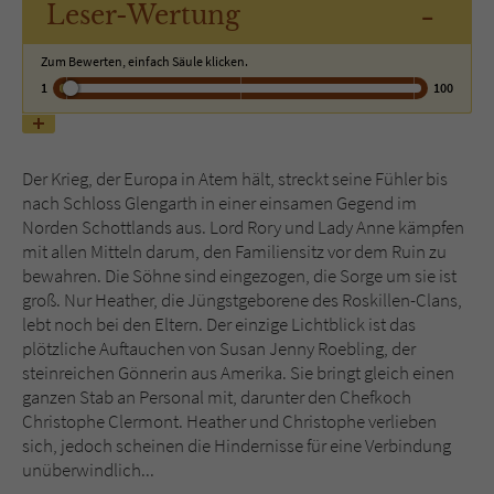
-
Leser
-Wertung
Name
tx_pwcomments_ahash
Zum Bewerten, einfach Säule klicken.
1
100
Anbieter
Literatur-Couch Medien GmbH & Co. KG
Laufzeit
1 Jahr
Der Krieg, der Europa in Atem hält, streckt seine Fühler bis
nach Schloss Glengarth in einer einsamen Gegend im
Zweck
Cookie für Kommentare einzelner Buchtitel
Norden Schottlands aus. Lord Rory und Lady Anne kämpfen
mit allen Mitteln darum, den Familiensitz vor dem Ruin zu
bewahren. Die Söhne sind eingezogen, die Sorge um sie ist
Name
fe_typo_user
groß. Nur Heather, die Jüngstgeborene des Roskillen-Clans,
lebt noch bei den Eltern. Der einzige Lichtblick ist das
Anbieter
Literatur-Couch Medien GmbH & Co. KG
plötzliche Auftauchen von Susan Jenny Roebling, der
steinreichen Gönnerin aus Amerika. Sie bringt gleich einen
Laufzeit
Session
ganzen Stab an Personal mit, darunter den Chefkoch
Christophe Clermont. Heather und Christophe verlieben
Dieses Cookie gewährleistet die
sich, jedoch scheinen die Hindernisse für eine Verbindung
Kommunikation der Webseite mit dem
unüberwindlich...
Zweck
Benutzer. Es wird benötigt um z. B. den