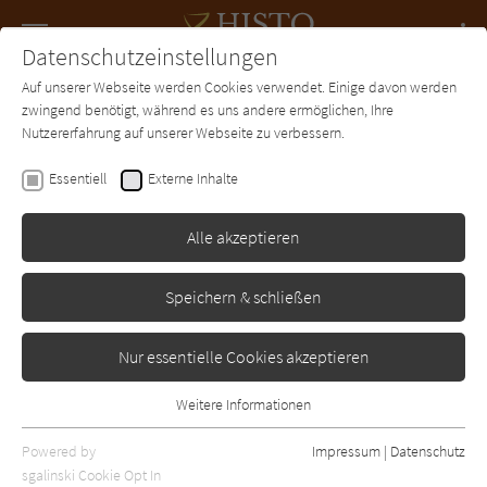
Navigation
Datenschutzeinstellungen
Couch
wechse
Auf unserer Webseite werden Cookies verwendet. Einige davon werden
Forum
Charts
Newsletter
SUCHE
zwingend benötigt, während es uns andere ermöglichen, Ihre
Nutzererfahrung auf unserer Webseite zu verbessern.
Alexandra Jones
Essentiell
Externe Inhalte
Der Herzschlag der
Sehnsucht
Alle akzeptieren
Lübbe
Erschienen: Januar 2007
Bibliogr. Angaben
0
Speichern & schließen
Nur essentielle Cookies akzeptieren
Weitere Informationen
Essentiell
Essentielle Cookies werden für grundlegende Funktionen der
Powered by
Impressum
|
Datenschutz
Webseite benötigt. Dadurch ist gewährleistet, dass die Webseite
sgalinski Cookie Opt In