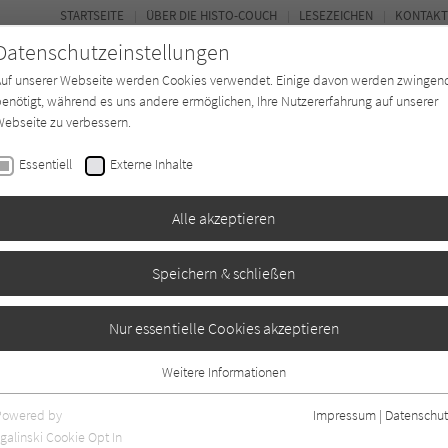
STARTSEITE
ÜBER DIE HISTO-COUCH
LESEZEICHEN
KONTAKT
Datenschutzeinstellungen
Auf unserer Webseite werden Cookies verwendet. Einige davon werden zwingen
enötigt, während es uns andere ermöglichen, Ihre Nutzererfahrung auf unserer
ebseite zu verbessern.
FORUM
Essentiell
Externe Inhalte
Buchtyp
Autor*in
Magazin
Ki
Alle akzeptieren
Speichern & schließen
be
Nur essentielle Cookies akzeptieren
Weitere Informationen
0
Essentiell
Essentielle Cookies werden für grundlegende Funktionen der Webseite
Powered by
Impressum
|
Datenschut
benötigt. Dadurch ist gewährleistet, dass die Webseite einwandfrei
galinski Cookie Opt In