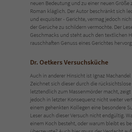
neuen Bedeutung und zu einer neuen Größe zu
Roman kläglich. Der Autor beschränkt sich led
und exquisiter - Gerichte, vermag jedoch nich
der Gerüche zu schildern vermochte. Der Lese
Geschmacks und steht auch den textlichen Hö
rauschhaften Genuss eines Gerichtes hervorge
Dr. Oetkers Versuchsküche
Auch in anderer Hinsicht ist Ignaz Machande
Zeichnet sich dieser durch die rücksichtslo
letztendlich zum Massenmörder macht, zeigt 
jedoch in letzter Konsequenz nicht weiter ve
einem gehenkten Kollegen eine besondere Sup
Leser auch dieser Versuch nicht endgültig. W
einem Koch besteht, oder warum bleibt es be
überzeugte? Auch hier muss der Verdacht a