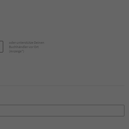
oder unterstütze Deinen
Buchhändler vor Ort
(Anzeige*)