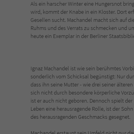
Als ein harscher Winter eine Hungersnot bri
wird, kommt der Knabe in ein Kloster. Dort e
Gesellen sucht. Machandel macht sich auf die
Ruhms und des Verrats zu schmecken und um
heute ein Exemplar in der Berliner Staatsbibli
Ignaz Machandel ist wie sein berühmtes Vorbi
sonderlich vom Schicksal begünstigt: Nur dur
dass ihn seine Mutter - wie drei seiner ältere
sich nicht durch besondere körperliche Vorz
ist er auch nicht geboren. Dennoch spielt der 
Leben eine herausragende Rolle, ist der Soh
des herausragenden Geschmacks gesegnet.
Machandel erstaunt sein Umfeld nicht nur dadu