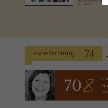
Jetzt kaufen bei
Buchhändler vor Ort
(Anzeige*)
74
Leser
-Wertung
1
His
70
Sa
Sep