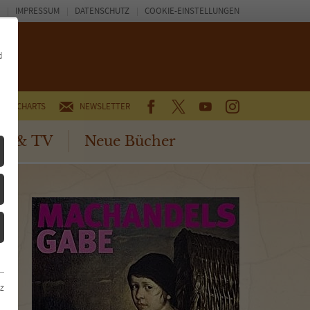
IMPRESSUM
DATENSCHUTZ
COOKIE-EINSTELLUNGEN
d
FACEBOOK
TWITTER
YOUTUBE
INSTAGRAM
CHARTS
NEWSLETTER
no & TV
Neue Bücher
z