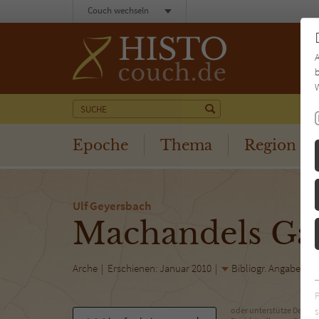
Couch wechseln
b
W
Epoche
Thema
Region
Ulf Geyersbach
Machandels Ga
Arche
Erschienen: Januar 2010
Bibliogr. Angaben
s
oder unterstütze Deinen