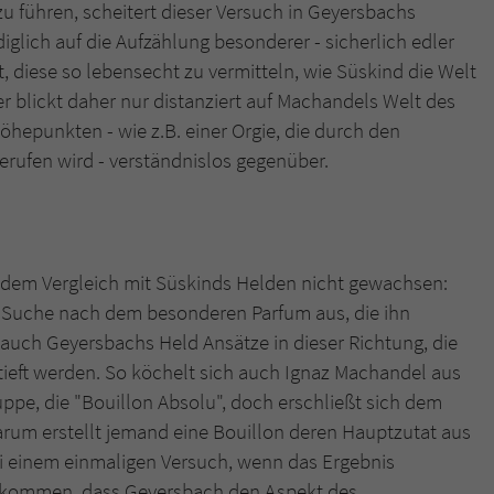
 führen, scheitert dieser Versuch in Geyersbachs
iglich auf die Aufzählung besonderer - sicherlich edler
t, diese so lebensecht zu vermitteln, wie Süskind die Welt
r blickt daher nur distanziert auf Machandels Welt des
hepunkten - wie z.B. einer Orgie, die durch den
rufen wird - verständnislos gegenüber.
l dem Vergleich mit Süskinds Helden nicht gewachsen:
se Suche nach dem besonderen Parfum aus, die ihn
auch Geyersbachs Held Ansätze in dieser Richtung, die
rtieft werden. So köchelt sich auch Ignaz Machandel aus
pe, die "Bouillon Absolu", doch erschließt sich dem
arum erstellt jemand eine Bouillon deren Hauptzutat aus
i einem einmaligen Versuch, wenn das Ergebnis
ufkommen, dass Geyersbach den Aspekt des