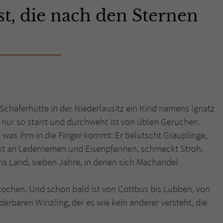
t, die nach den Sternen
Name
tx_pwcomments_ahash
Anbieter
Literatur-Couch Medien GmbH & Co. KG
Laufzeit
1 Jahr
Zweck
Cookie für Kommentare einzelner Buchtitel
er Schäferhütte in der Niederlausitz ein Kind namens Ignatz
k nur so starrt und durchweht ist von üblen Gerüchen.
Name
fe_typo_user
 was ihm in die Finger kommt: Er belutscht Grauplinge,
ckt an Lederriemen und Eisenpfannen, schmeckt Stroh,
Anbieter
Literatur-Couch Medien GmbH & Co. KG
ns Land, sieben Jahre, in denen sich Machandel
Laufzeit
Session
kochen. Und schon bald ist von Cottbus bis Lübben, von
Dieses Cookie gewährleistet die Kommunikation der
erbaren Winzling, der es wie kein anderer versteht, die
Webseite mit dem Benutzer. Es wird benötigt um z. B.
Zweck
den Sicherheitscode des Kontaktformulars zu