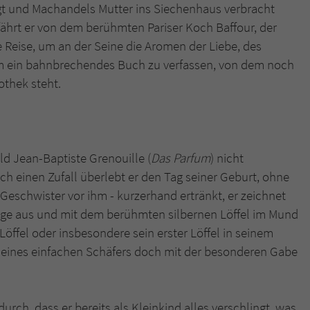
überprüfen.
ngt und Machandels Mutter ins Siechenhaus verbracht
rfährt er von dem berühmten Pariser Koch Baffour, der
 Reise, um an der Seine die Aromen der Liebe, des
 ein bahnbrechendes Buch zu verfassen, von dem noch
othek steht.
ld Jean-Baptiste Grenouille (
Das Parfum
) nicht
ch einen Zufall überlebt er den Tag seiner Geburt, ohne
n Geschwister vor ihm - kurzerhand ertränkt, er zeichnet
üge aus und mit dem berühmten silbernen Löffel im Mund
Löffel oder insbesondere sein erster Löffel in seinem
n eines einfachen Schäfers doch mit der besonderen Gabe
rch, dass er bereits als Kleinkind alles verschlingt, was