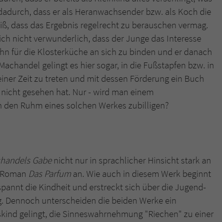
 dadurch, dass er als Heranwachsender bzw. als Koch die
ß, dass das Ergebnis regelrecht zu berauschen vermag.
lich nicht verwunderlich, dass der Junge das Interesse
, ihn für die Klosterküche an sich zu binden und er danach
Machandel gelingt es hier sogar, in die Fußstapfen bzw. in
ner Zeit zu treten und mit dessen Förderung ein Buch
 nicht gesehen hat. Nur - wird man einem
 den Ruhm eines solchen Werkes zubilligen?
handels Gabe
nicht nur in sprachlicher Hinsicht stark an
ds Roman
Das Parfum
an. Wie auch in diesem Werk beginnt
annt die Kindheit und erstreckt sich über die Jugend-
ng. Dennoch unterscheiden die beiden Werke ein
kind gelingt, die Sinneswahrnehmung "Riechen" zu einer