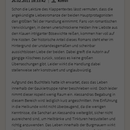
26.02.2011 18:33:42
KimVi
Schon die Lektüre des Klappentextes lässt vermuten, dass die
angekündigte Liebesromanze der beiden Hauptprotagonisten
den größten Teil der Handlung einnimmt. Fans von romantischen
Verwicklungen, in denen unerschrockene Helden ihre Liebste aus
den Klauen intriganter Bösewichte reißen, kommen hier voll auf
ihre Kosten. Der historische Anteil dieses Romans steht eher im
Hintergrund der unstandesgemäßen und scheinbar
aussichtslosen Liebe der beiden. Dabei greift die Autorin auf
gängige Klischees zurück, sodass es keine großen
Überraschungen gibt. Leider wirkt die Handlung dabei
stellenweise sehr konstruiert und unglaubwürdig.
Aufgrund des Buchtitels hatte ich erwartet, dass das Leben
innerhalb der Gauklertruppe näher beschrieben wird. Doch leider
nimmt dieser Aspekt wenig Raum ein. Alessandras Begabung in
diesem Bereich wird lediglich kurz angeschnitten. Ihre Einführung
in die Heilkunde wirkt nicht überzeugend, da die wenigen
Kenntnisse, die Sanchari an Alessandra weitergibt, sicher nicht
ausreichend sind, um Heiltränke und Tinkturen herzustellen und
richtig anzuwenden. Das Leben innerhalb der Burgmauern wirkt