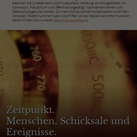
beachten Sie Urheberrecht und Privatsphäre; Werbung ist nicht gestattet. Ihr
Name bzw. Pseudonym wird öffentlich angezeigt; Nachnamen können zum
Datenschutz gekürzt werden. Zu Ihrem Schutz können Kontaktdaten wie E-Mail-
Adressen, Telefonnummern oder Anschriften von der Redaktion entfernt werden.
Details finden Sie in unserer
Datenschutzerklärung
.
Zeitpunkt.
Menschen, Schicksale und
Ereignisse.