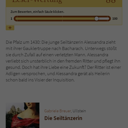
88
Zum Bewerten, einfach Säule klicken.
Name
tx_pwcomments_ahash
1
100
Anbieter
Literatur-Couch Medien GmbH & Co. KG
Laufzeit
1 Jahr
Die Pfalz um 1430: Die junge Seiltänzerin Alessandra zieht
mit ihrer Gauklertruppe nach Bacharach. Unterwegs stößt
Zweck
Cookie für Kommentare einzelner Buchtitel
sie durch Zufall auf einen verletzten Mann. Alessandra
verliebt sich unsterblich in den fremden Ritter und pflegt ihn
gesund. Doch hat ihre Liebe eine Zukunft? Der Ritter ist einer
Name
fe_typo_user
Adligen versprochen, und Alessandra gerät als Heilerin
schon bald ins Visier der Inquisition.
Anbieter
Literatur-Couch Medien GmbH & Co. KG
Laufzeit
Session
Dieses Cookie gewährleistet die
Gabriele Breuer
, Ullstein
Kommunikation der Webseite mit dem
Die Seiltänzerin
Zweck
Benutzer. Es wird benötigt um z. B. den