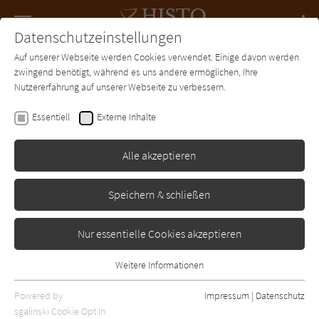
Navigation
Datenschutzeinstellungen
Couch
wechse
Auf unserer Webseite werden Cookies verwendet. Einige davon werden
Forum
Charts
Newsletter
SUCHE
zwingend benötigt, während es uns andere ermöglichen, Ihre
Nutzererfahrung auf unserer Webseite zu verbessern.
Gabriele Breuer
Essentiell
Externe Inhalte
Die Seiltänzerin
Alle akzeptieren
Ullstein
Erschienen: Januar 2010
Bibliogr. Angaben
2
Speichern & schließen
Nur essentielle Cookies akzeptieren
Weitere Informationen
Essentiell
Essentielle Cookies werden für grundlegende Funktionen der
Powered by
Impressum
|
Datenschutz
Webseite benötigt. Dadurch ist gewährleistet, dass die Webseite
sgalinski Cookie Opt In