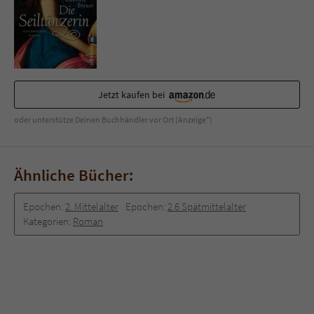
Sicherheitscode des Kontaktformulars zu
überprüfen.
Jetzt kaufen bei
oder unterstütze Deinen Buchhändler vor Ort (Anzeige*)
Ähnliche Bücher:
Epochen:
2. Mittelalter
Epochen:
2.6 Spätmittelalter
Kategorien:
Roman