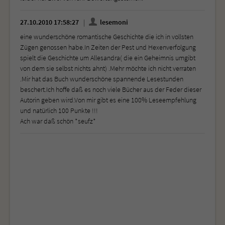
27.10.2010 17:58:27
lesemoni
eine wunderschöne romantische Geschichte die ich in vollsten
Zügen genossen habe.In Zeiten der Pest und Hexenverfolgung
spielt die Geschichte um Allesandra( die ein Geheimnis umgibt
von dem sie selbst nichts ahnt) .Mehr möchte ich nicht verraten
.Mir hat das Buch wunderschöne spannende Lesestunden
beschert.Ich hoffe daß es noch viele Bücher aus der Feder dieser
Autorin geben wird.Von mir gibt es eine 100% Leseempfehlung
und natürlich 100 Punkte !!!
Ach war daß schön *seufz*