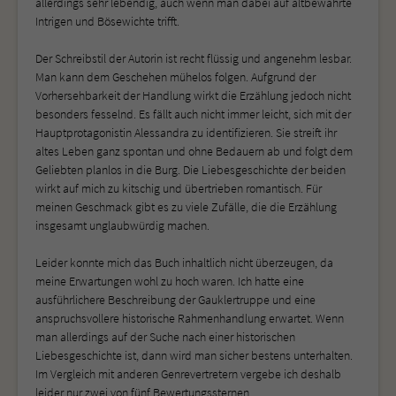
allerdings sehr lebendig, auch wenn man dabei auf altbewährte
Intrigen und Bösewichte trifft.
Der Schreibstil der Autorin ist recht flüssig und angenehm lesbar.
Man kann dem Geschehen mühelos folgen. Aufgrund der
Vorhersehbarkeit der Handlung wirkt die Erzählung jedoch nicht
besonders fesselnd. Es fällt auch nicht immer leicht, sich mit der
Hauptprotagonistin Alessandra zu identifizieren. Sie streift ihr
altes Leben ganz spontan und ohne Bedauern ab und folgt dem
Geliebten planlos in die Burg. Die Liebesgeschichte der beiden
wirkt auf mich zu kitschig und übertrieben romantisch. Für
meinen Geschmack gibt es zu viele Zufälle, die die Erzählung
insgesamt unglaubwürdig machen.
Leider konnte mich das Buch inhaltlich nicht überzeugen, da
meine Erwartungen wohl zu hoch waren. Ich hatte eine
ausführlichere Beschreibung der Gauklertruppe und eine
anspruchsvollere historische Rahmenhandlung erwartet. Wenn
man allerdings auf der Suche nach einer historischen
Liebesgeschichte ist, dann wird man sicher bestens unterhalten.
Im Vergleich mit anderen Genrevertretern vergebe ich deshalb
leider nur zwei von fünf Bewertungssternen.